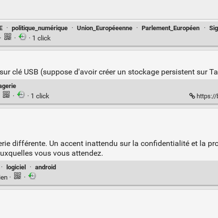
E
·
politique_numérique
·
Union_Européeenne
·
Parlement_Européen
·
Sig
·
·
· 1 click
sur clé USB (suppose d'avoir créer un stockage persistent sur Tail
gerie
·
·
· 1 click
https://
ie différente. Un accent inattendu sur la confidentialité et la p
auxquelles vous vous attendez.
·
logiciel
·
android
ien
·
·