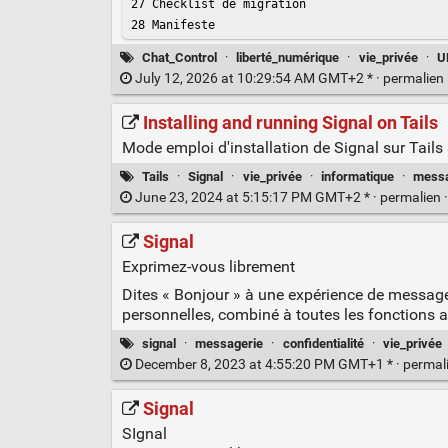
27 Checklist de migration

28 Manifeste
Chat_Control
·
liberté_numérique
·
vie_privée
·
U
July 12, 2026 at 10:29:54 AM GMT+2 * ·
permalien
Installing and running Signal on Tails
Mode emploi d'installation de Signal sur Tails 
Tails
·
Signal
·
vie_privée
·
informatique
·
messa
June 23, 2024 at 5:15:17 PM GMT+2 * ·
permalien
Signal
Exprimez-vous librement
Dites « Bonjour » à une expérience de messager
personnelles, combiné à toutes les fonctions 
signal
·
messagerie
·
confidentialité
·
vie_privée
December 8, 2023 at 4:55:20 PM GMT+1 * ·
permal
Signal
SIgnal