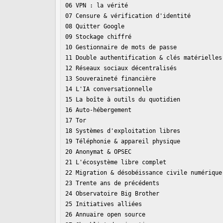
06 VPN : la vérité

07 Censure & vérification d'identité

08 Quitter Google

09 Stockage chiffré

10 Gestionnaire de mots de passe

11 Double authentification & clés matérielles

12 Réseaux sociaux décentralisés

13 Souveraineté financière

14 L'IA conversationnelle

15 La boîte à outils du quotidien

16 Auto-hébergement

17 Tor

18 Systèmes d'exploitation libres

19 Téléphonie & appareil physique

20 Anonymat & OPSEC

21 L'écosystème libre complet

22 Migration & désobéissance civile numérique

23 Trente ans de précédents

24 Observatoire Big Brother

25 Initiatives alliées

26 Annuaire open source
