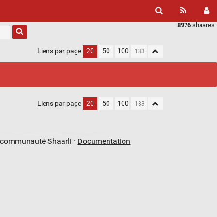
8976
shaares
Liens par page
20
50
100
Liens par page
20
50
100
a communauté Shaarli ·
Documentation