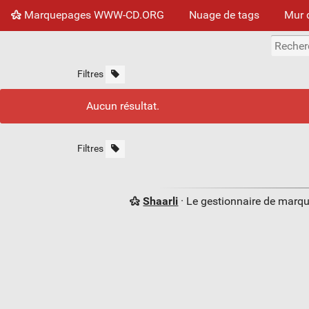
Marquepages WWW-CD.ORG
Nuage de tags
Mur 
Filtres
Aucun résultat.
Filtres
Shaarli
· Le gestionnaire de marq