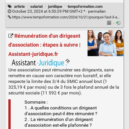
artiste
·
salariat
·
juridique
·
tempoformation.com
October 23, 2024 at 6:50:29 PM GMT+2 * ·
permalien
https://www.tempoformation.com/2024/10/21/pourquoi-faut-il-absolument-payer-un-artiste-qui-monte-sur-scene-une-question-de-legalite-et-de-securite/
·
Rémunération d'un dirigeant
d'association : étapes à suivre |
Assistant-juridique.fr
Une association peut rémunérer ses dirigeants, sans
remettre en cause son caractère non lucratif, si elle
respecte la limite des 3/4 du SMIC annuel brut (1
325,19 € par mois) ou de 3 fois le plafond annuel de la
sécurité sociale (11 592 € par mois).
Sommaire :
1 . A quelles conditions un dirigeant
d'association peut-il être rémunéré ?
2 . La rémunération d'un dirigeant
d'association est-elle plafonnée ?