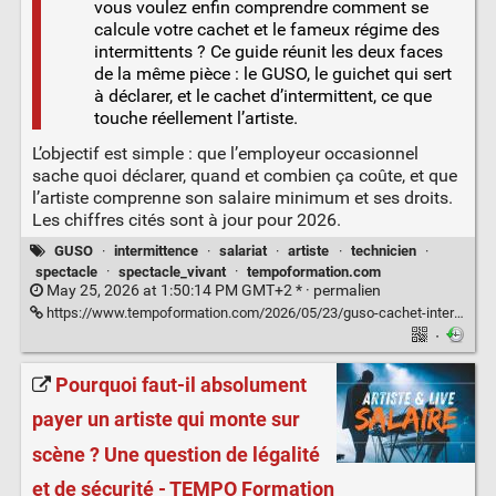
vous voulez enfin comprendre comment se
calcule votre cachet et le fameux régime des
intermittents ? Ce guide réunit les deux faces
de la même pièce : le GUSO, le guichet qui sert
à déclarer, et le cachet d’intermittent, ce que
touche réellement l’artiste.
L’objectif est simple : que l’employeur occasionnel
sache quoi déclarer, quand et combien ça coûte, et que
l’artiste comprenne son salaire minimum et ses droits.
Les chiffres cités sont à jour pour 2026.
GUSO
·
intermittence
·
salariat
·
artiste
·
technicien
·
spectacle
·
spectacle_vivant
·
tempoformation.com
May 25, 2026 at 1:50:14 PM GMT+2 * ·
permalien
https://www.tempoformation.com/2026/05/23/guso-cachet-intermittent-spectacle-guide-2026/
·
Pourquoi faut-il absolument
payer un artiste qui monte sur
scène ? Une question de légalité
et de sécurité - TEMPO Formation