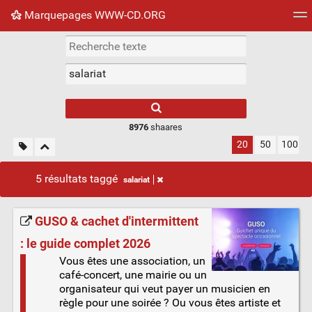
Marquepages WWW-CD.ORG
Nuage de tags
Mur d'images
Quotidien
Flux RS
8976
shaares
20
50
100
5 résultats taggé
salariat
GUSO & cachet d'intermittent
: le guide complet 2026
Vous êtes une association, un
café-concert, une mairie ou un
organisateur qui veut payer un musicien en
règle pour une soirée ? Ou vous êtes artiste et