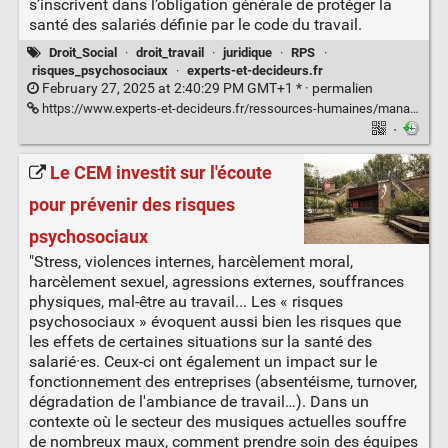
s’inscrivent dans l’obligation générale de protéger la
santé des salariés définie par le code du travail.
Droit_Social
·
droit_travail
·
juridique
·
RPS
·
risques_psychosociaux
·
experts-et-decideurs.fr
February 27, 2025 at 2:40:29 PM GMT+1 * ·
permalien
https://www.experts-et-decideurs.fr/ressources-humaines/management/risques-psychosociaux-quelles-obligations-pour-lemployeur/
·
Le CEM investit sur l'écoute
pour prévenir des risques
psychosociaux
"Stress, violences internes, harcèlement moral,
harcèlement sexuel, agressions externes, souffrances
physiques, mal-être au travail... Les « risques
psychosociaux » évoquent aussi bien les risques que
les effets de certaines situations sur la santé des
salarié·es. Ceux-ci ont également un impact sur le
fonctionnement des entreprises (absentéisme, turnover,
dégradation de l'ambiance de travail…). Dans un
contexte où le secteur des musiques actuelles souffre
de nombreux maux, comment prendre soin des équipes