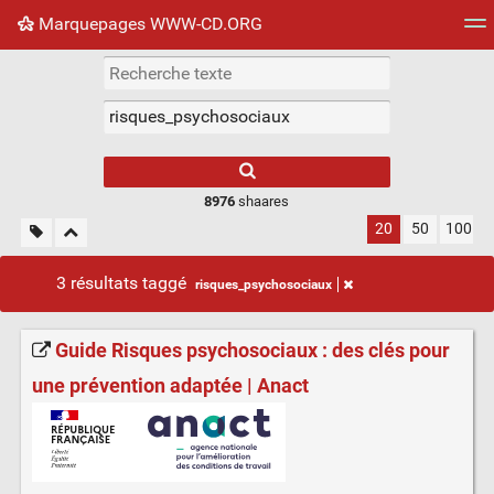
Marquepages WWW-CD.ORG
Nuage de tags
Mur d'images
Quotidien
Flux RS
8976
shaares
20
50
100
3 résultats taggé
risques_psychosociaux
Guide Risques psychosociaux : des clés pour
une prévention adaptée | Anact