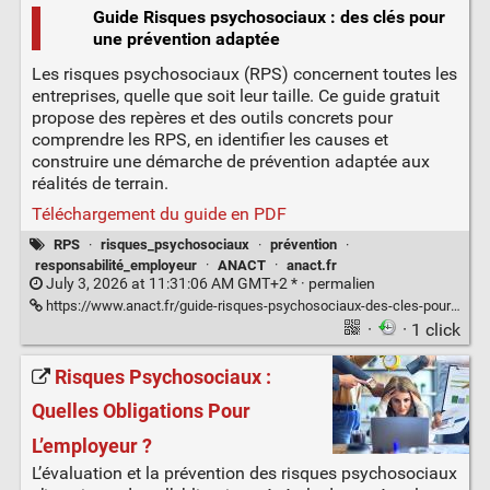
Guide Risques psychosociaux : des clés pour
une prévention adaptée
Les risques psychosociaux (RPS) concernent toutes les
entreprises, quelle que soit leur taille. Ce guide gratuit
propose des repères et des outils concrets pour
comprendre les RPS, en identifier les causes et
construire une démarche de prévention adaptée aux
réalités de terrain.
Téléchargement du guide en PDF
RPS
·
risques_psychosociaux
·
prévention
·
responsabilité_employeur
·
ANACT
·
anact.fr
July 3, 2026 at 11:31:06 AM GMT+2 * ·
permalien
https://www.anact.fr/guide-risques-psychosociaux-des-cles-pour-une-prevention-adaptee
·
· 1 click
Risques Psychosociaux :
Quelles Obligations Pour
L’employeur ?
L’évaluation et la prévention des risques psychosociaux