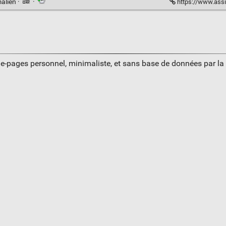
alien
·
·
https://www.assi
ue-pages personnel, minimaliste, et sans base de données par l