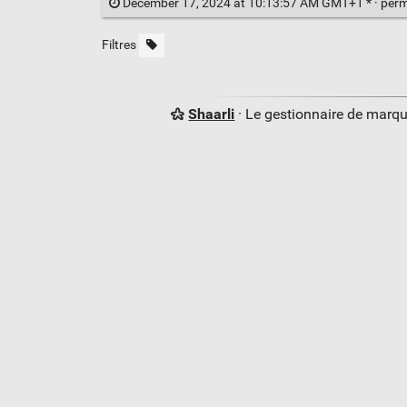
December 17, 2024 at 10:13:57 AM GMT+1 * ·
perm
Filtres
Shaarli
· Le gestionnaire de marq