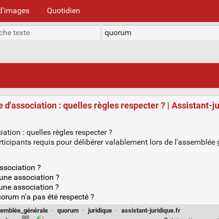
d'images
Quotidien
association : quelles règles respecter ? | Assistant-ju
ion : quelles règles respecter ?
ipants requis pour délibérer valablement lors de l'assemblée g
ssociation ?
 une association ?
une association ?
uorum n'a pas été respecté ?
emblée_générale
·
quorum
·
juridique
·
assistant-juridique.fr