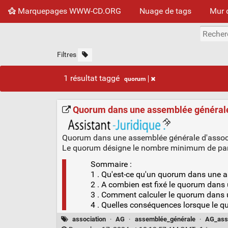
Marquepages WWW-CD.ORG
Nuage de tags
Mur 
Filtres
1 résultat taggé
quorum
Quorum dans une assemblée générale d'
Quorum dans une assemblée générale d'associat
Le quorum désigne le nombre minimum de partic
Sommaire :
1 . Qu'est-ce qu'un quorum dans une a
2 . A combien est fixé le quorum dans
3 . Comment calculer le quorum dans 
4 . Quelles conséquences lorsque le q
association
·
AG
·
assemblée_générale
·
AG_ass