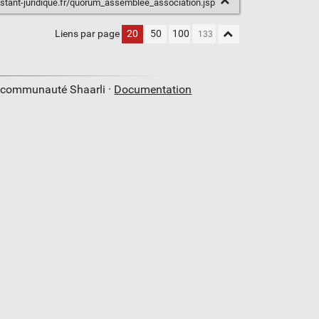
stant-juridique.fr/quorum_assemblee_association.jsp
Liens par page
20
50
100
a communauté Shaarli ·
Documentation