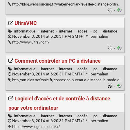
http://blog.websourcing.fr/wakemeonlan-reveiller-distance-ordinateurs-reseau/
·
UltraVNC
informatique
·
internet
·
internet
·
accès
·
pc
·
distance
November 3, 2014 at 6:20:31 PM GMT+1 * ·
permalien
http://www.ultravnc.fr/
·
Comment contrôler un PC à distance
informatique
·
internet
·
internet
·
accès
·
pc
·
distance
November 3, 2014 at 6:20:31 PM GMT+1 * ·
permalien
http://articles.softonic.fr/connexion-bureau-a-distance-le-mode-demploi
·
Logiciel d'accès et de contrôle à distance
pour votre ordinateur
informatique
·
internet
·
internet
·
accès
·
pc
·
distance
November 3, 2014 at 6:20:31 PM GMT+1 * ·
permalien
https://www.logmein.com/#/