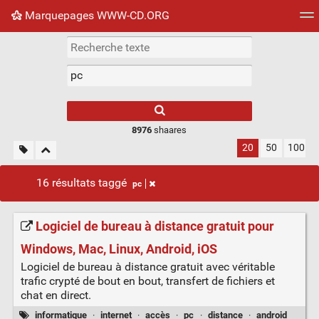
Marquepages WWW-CD.ORG
Nuage de tags
Mur d'images
Quotidien
Flux RS
8976
shaares
20
50
100
16 résultats taggé
pc
Logiciel de bureau à distance gratuit pour
Windows, Mac, Linux, Android, iOS
Logiciel de bureau à distance gratuit avec véritable
trafic crypté de bout en bout, transfert de fichiers et
chat en direct.
informatique
·
internet
·
accès
·
pc
·
distance
·
android