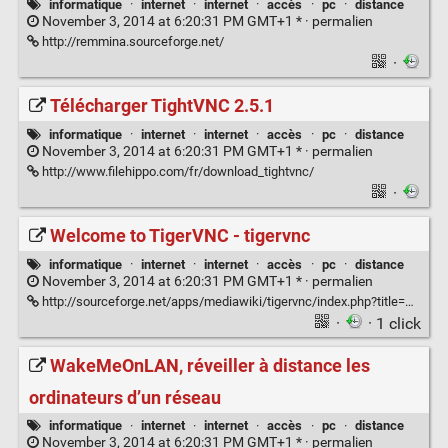
informatique
·
internet
·
internet
·
accès
·
pc
·
distance
November 3, 2014 at 6:20:31 PM GMT+1 * ·
permalien
http://remmina.sourceforge.net/
·
Télécharger TightVNC 2.5.1
informatique
·
internet
·
internet
·
accès
·
pc
·
distance
November 3, 2014 at 6:20:31 PM GMT+1 * ·
permalien
http://www.filehippo.com/fr/download_tightvnc/
·
Welcome to TigerVNC - tigervnc
informatique
·
internet
·
internet
·
accès
·
pc
·
distance
November 3, 2014 at 6:20:31 PM GMT+1 * ·
permalien
http://sourceforge.net/apps/mediawiki/tigervnc/index.php?title=Welcome_to_TigerVNC#Downloads
·
· 1 click
WakeMeOnLAN, réveiller à distance les
ordinateurs d’un réseau
informatique
·
internet
·
internet
·
accès
·
pc
·
distance
November 3, 2014 at 6:20:31 PM GMT+1 * ·
permalien