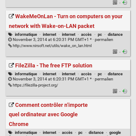
·
WakeMeOnLan - Turn on computers on your
network with Wake-on-LAN packet
informatique
·
internet
·
internet
·
accès
·
pc
·
distance
November 3, 2014 at 6:20:31 PM GMT+1 * ·
permalien
http://www.nirsoft.net/utils/wake_on_lan.html
·
FileZilla - The free FTP solution
informatique
·
internet
·
internet
·
accès
·
pc
·
distance
November 3, 2014 at 6:20:31 PM GMT+1 * ·
permalien
https://filezilla-project.org/
·
Comment contrôler n’importe
quel ordinateur avec Google
Chrome
informatique
·
internet
·
accès
·
pc
·
distance
·
google