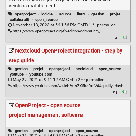
versions gratuitement.
openproject
·
logiciel
·
source
·
linux
·
gestion
·
projet
·
collaboratif
·
open_source
November 18, 2023 at 5:11:56 PM GMT+1 * ·
permalien
https://www.openproject.org/fr/edition-community/
·
Nextcloud OpenProject integration - step by
step guide
gestion
·
projet
·
openproject
·
nextcloud
·
open_source
·
youtube
·
youtube.com
May 27, 2021 at 9:11:12 AM GMT+2 * ·
permalien
https://www.youtube.com/watch?v=sZX5kdDrnV4&quality=dash&autoplay=0
·
OpenProject - open source
project management software
gestion
·
projet
·
openproject
·
open_source
May 26, 2021 at 5:54:00 PM GMT+2 * ·
permalien