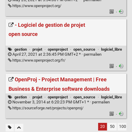
https://www.openproject.org/
·
- Logiciel de gestion de projet
open source
gestion
·
projet
·
openproject
·
open_source
·
logiciel_libre
April 27, 2021 at 2:36:45 PM GMT+2 * ·
permalien
https://www.openproject.org/fr/
·
OpenProj - Project Management | Free
Business & Enterprise software downloads
gestion
·
projet
·
openproject
·
open_source
·
logiciel_libre
November 3, 2014 at 6:20:23 PM GMT+1 * ·
permalien
https://sourceforge.net/projects/openproj/
·
20
50
100