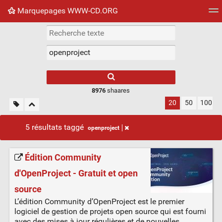
Marquepages WWW-CD.ORG
Nuage de tags
Mur d'images
Quotidien
Flux RS
8976
shaares
20
50
100
5 résultats taggé
openproject
Édition Community
d'OpenProject - Gratuit et open
source
L’édition Community d’OpenProject est le premier
logiciel de gestion de projets open source qui est fourni
avec des mises à jour régulières et de nouvelles