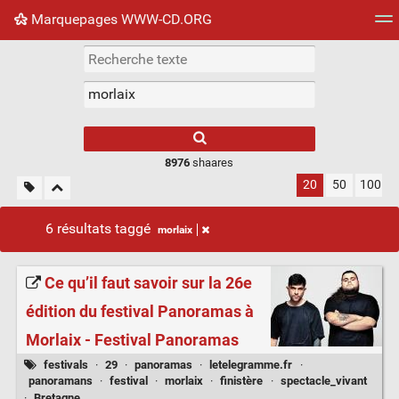
Marquepages WWW-CD.ORG
Nuage de tags
Mur d'images
Quotidien
Flux RS
8976
shaares
20
50
100
6 résultats taggé
morlaix
Ce qu’il faut savoir sur la 26e
édition du festival Panoramas à
Morlaix - Festival Panoramas
festivals
·
29
·
panoramas
·
letelegramme.fr
·
panoramans
·
festival
·
morlaix
·
finistère
·
spectacle_vivant
·
Bretagne