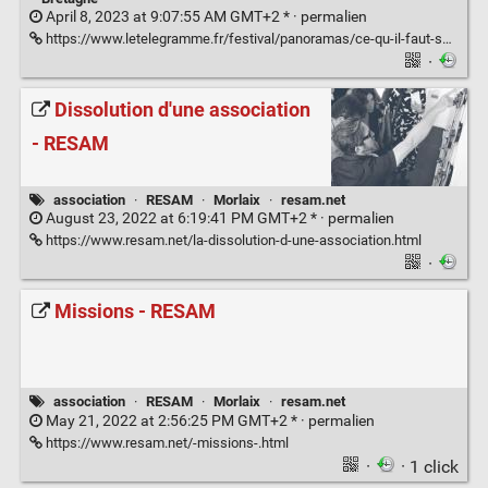
April 8, 2023 at 9:07:55 AM GMT+2 * ·
permalien
https://www.letelegramme.fr/festival/panoramas/ce-qu-il-faut-savoir-sur-la-26e-edition-du-festival-panoramas-a-morlaix-07-04-2023-13313822.php
·
Dissolution d'une association
- RESAM
association
·
RESAM
·
Morlaix
·
resam.net
August 23, 2022 at 6:19:41 PM GMT+2 * ·
permalien
https://www.resam.net/la-dissolution-d-une-association.html
·
Missions - RESAM
association
·
RESAM
·
Morlaix
·
resam.net
May 21, 2022 at 2:56:25 PM GMT+2 * ·
permalien
https://www.resam.net/-missions-.html
·
· 1 click