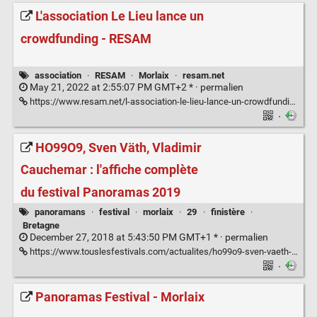
L'association Le Lieu lance un
crowdfunding - RESAM
association
·
RESAM
·
Morlaix
·
resam.net
May 21, 2022 at 2:55:07 PM GMT+2 * ·
permalien
https://www.resam.net/l-association-le-lieu-lance-un-crowdfunding.html
·
HO99O9, Sven Väth, Vladimir
Cauchemar : l'affiche complète
du festival Panoramas 2019
panoramans
·
festival
·
morlaix
·
29
·
finistère
·
Bretagne
December 27, 2018 at 5:43:50 PM GMT+1 * ·
permalien
https://www.touslesfestivals.com/actualites/ho99o9-sven-vaeth-vladimir-cauchemar-laffiche-complete-du-festival-panoramas-2019-301118
·
Panoramas Festival - Morlaix