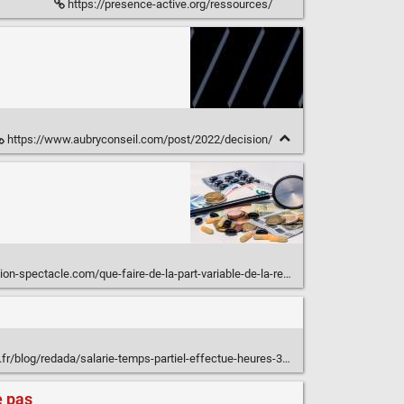
https://presence-active.org/ressources/
https://www.aubryconseil.com/post/2022/decision/
m/que-faire-de-la-part-variable-de-la-remuneration-en-cas-de-suspension-du-contrat-de-travail/
/blog/redada/salarie-temps-partiel-effectue-heures-31903.htm
e pas