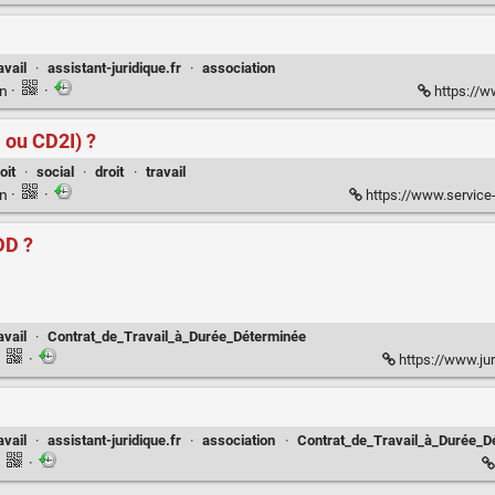
avail
·
assistant-juridique.fr
·
association
en
·
·
https://ww
I ou CD2I) ?
oit
·
social
·
droit
·
travail
en
·
·
https://www.service-public.fr/particuliers/
DD ?
avail
·
Contrat_de_Travail_à_Durée_Déterminée
·
·
https://www.jur
avail
·
assistant-juridique.fr
·
association
·
Contrat_de_Travail_à_Durée_D
·
·