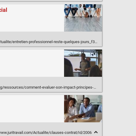
cial
ntretien-professionnel-reste-quelques-jours_f3a77edd8-e5ea-4726-a0c4-381dc13d6d4f
essources/comment-evaluer-son-impact-principes-methodologiques
www.juritravail.com/Actualite/clauses-contrat/Id/2006