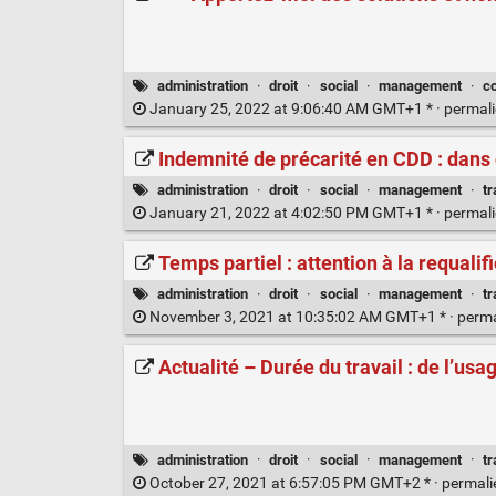
administration
·
droit
·
social
·
management
·
c
January 25, 2022 at 9:06:40 AM GMT+1 * ·
permal
Indemnité de précarité en CDD : dans
administration
·
droit
·
social
·
management
·
tr
January 21, 2022 at 4:02:50 PM GMT+1 * ·
permal
Temps partiel : attention à la requalif
administration
·
droit
·
social
·
management
·
tr
November 3, 2021 at 10:35:02 AM GMT+1 * ·
perm
Actualité – Durée du travail : de l’us
administration
·
droit
·
social
·
management
·
tr
October 27, 2021 at 6:57:05 PM GMT+2 * ·
permal