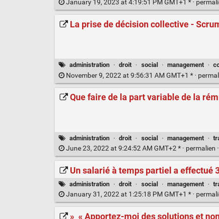
January 19, 2023 at 4:19:51 PM GMT+1 * ·
permal
La prise de décision collective - Scrum,
administration
·
droit
·
social
·
management
·
c
November 9, 2022 at 9:56:31 AM GMT+1 * ·
permal
Que faire de la part variable de la ré
administration
·
droit
·
social
·
management
·
tr
June 23, 2022 at 9:24:52 AM GMT+2 * ·
permalien
Un salarié à temps partiel a effectué 
administration
·
droit
·
social
·
management
·
tr
January 31, 2022 at 1:25:18 PM GMT+1 * ·
permal
» « Apportez-moi des solutions et non