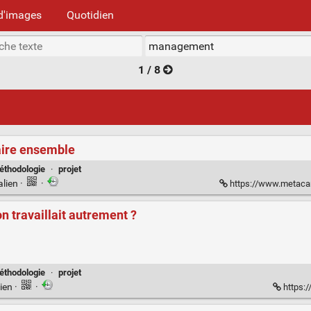
d'images
Quotidien
1 / 8
aire ensemble
éthodologie
·
projet
alien
·
·
https://www.metacarte
on travaillait autrement ?
éthodologie
·
projet
ien
·
·
https:/