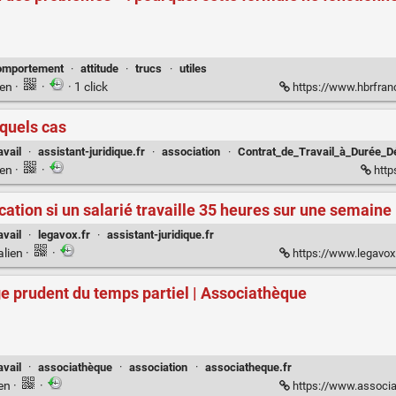
omportement
·
attitude
·
trucs
·
utiles
ien
·
·
· 1 click
https://www.hbrfrance.fr/chroniques-exp
 quels cas
avail
·
assistant-juridique.fr
·
association
·
Contrat_de_Travail_à_Durée_D
ien
·
·
http
ication si un salarié travaille 35 heures sur une semaine 
avail
·
legavox.fr
·
assistant-juridique.fr
alien
·
·
https://www.legavox.fr/bl
age prudent du temps partiel | Associathèque
avail
·
associathèque
·
association
·
associatheque.fr
ien
·
·
https://www.associathequ