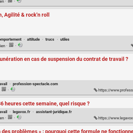
ien
·
·
 Agilité & rock'n roll
omportement
·
attitude
·
trucs
·
utiles
ien
·
·
munération en cas de suspension du contrat de travail ?
avail
·
profession-spectacle.com
·
·
https://www.profession-spectacle.co
36 heures cette semaine, quel risque ?
avail
·
legavox.fr
·
assistant-juridique.fr
ien
·
·
https://www.legavox.fr
 des problèmes » : pourquoi cette formule ne fonctionn