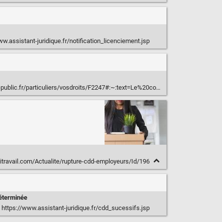
w.assistant-juridique.fr/notification_licenciement.jsp
vosdroits/F2247#:~:text=Le%20contrat%20de%20travail%20intermittent,%27importantes%20variations%20d%27activit%C3%A9
itravail.com/Actualite/rupture-cdd-employeurs/Id/196
éterminée
https://www.assistant-juridique.fr/cdd_sucessifs.jsp