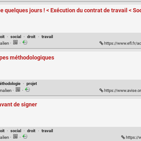
ue quelques jours ! < Exécution du contrat de travail < So
oit
·
social
·
droit
·
travail
alien
·
·
https://www.efl.fr/actualite/e
ipes méthodologiques
éthodologie
·
projet
malien
·
·
https://www.avise.org/r
 avant de signer
oit
·
social
·
droit
·
travail
alien
·
·
https://