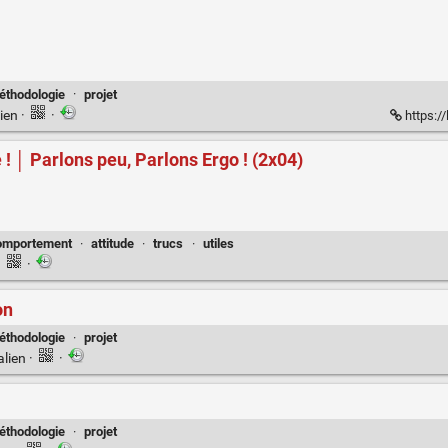
éthodologie
·
projet
ien
·
·
https://
! │ Parlons peu, Parlons Ergo ! (2x04)
omportement
·
attitude
·
trucs
·
utiles
·
·
on
éthodologie
·
projet
alien
·
·
éthodologie
·
projet