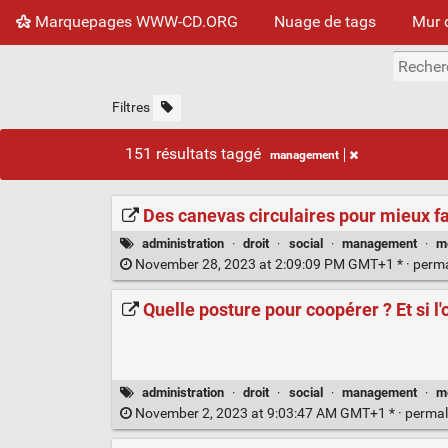
Marquepages WWW-CD.ORG
Nuage de tags
Mur 
Filtres
151 résultats taggé
management
Des canevas circulaires pour mieux f
administration
·
droit
·
social
·
management
·
m
November 28, 2023 at 2:09:09 PM GMT+1 * ·
perm
Quelle posture pour coopérer ? Et si l'
administration
·
droit
·
social
·
management
·
m
November 2, 2023 at 9:03:47 AM GMT+1 * ·
permal