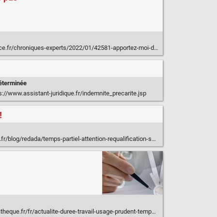
erts/2022/01/42581-apportez-moi-des-solutions-et-non-des-problemes-pourquoi-cette-formule-est-un-probleme/
éterminée
s://www.assistant-juridique.fr/indemnite_precarite.jsp
!
og/redada/temps-partiel-attention-requalification-salarie-31444.htm
e.fr/fr/actualite-duree-travail-usage-prudent-temps-partiel.html