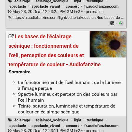
éclairage
·
éclairage_scénique
·
light
·
technique
·
spectacle
·
spectacle_vivant
·
concert
·
fr.audiofanzine.com
May 28, 2026 at 12:23:25 PM GMT+2 * ·
permalien
https://fr.audiofanzine.com/light/editorial/dossiers/les-bases-de-l-eclairage-perception-psychologie-et-gestion-des-couleur.html
·
Les bases de l’éclairage
scénique : fonctionnement de
l’œil, perception des couleurs et
température de couleur - Audiofanzine
Sommaire
Le fonctionnement de l’œil humain : de la lumière
à l’image perçue
Spectre lumineux et perception des couleurs par
l’œil humain
Teinte, saturation, luminosité et température de
couleur en éclairage scénique
éclairage
·
éclairage_scénique
·
light
·
technique
·
spectacle
·
spectacle_vivant
·
concert
·
fr.audiofanzine.com
May 28, 2026 at 12:23:11 PM GMT+2 * ·
permalien