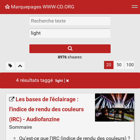
Marquepages WWW-CD.ORG
Nuage de tags
Mur d'images
Quotidien
Flux RS
8976
shaares
20
50
100
4 résultats taggé
light
Les bases de l'éclairage :
l'indice de rendu des couleurs
(IRC) - Audiofanzine
Sommaire
Qu'est-ce que l'IRC (indice de rendu des couleurs) ?