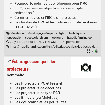
Pourquoi le soleil sert de référence pour l'IRC
L'IRC, une mesure objective ou une simple
estimation ?
Comment calculer l'IRC d'un projecteur
Les limites de l'IRC et les indices complémentaires
(TLCI, TM-30)
éclairage
·
éclairage_scénique
·
light
·
technique
·
spectacle
·
spectacle_vivant
·
concert
·
fr.audiofanzine.com
July 16, 2026 at 6:17:27 PM GMT+2 * ·
permalien
https://fr.audiofanzine.com/light/editorial/dossiers/les-bases-de-l-eclairage-l-indice-de-rendu-des-couleurs.html
·
Éclairage scènique : les
projecteurs
Sommaire
Les Projecteurs PC et Fresnel
Les projecteurs de découpes
Les projecteurs de type PAR
Les Blinders (ou Molefays)
Les cyclorama et les poursuites