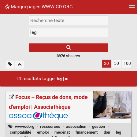
Marquepages WWW-CD.ORG
Nuage de tags
Mur d'images
Quotidien
Flux RS
8976
shaares
20
50
100
14 résultats taggé
leg
Focus – Reçus de dons, mode
d’emploi | Associathèque
wwwcdorg
·
ressources
·
association
·
gestion
·
comptabilité
·
emploi
·
mécénat
·
financement
·
don
·
leg
·