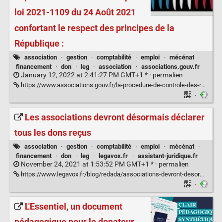
loi 2021-1109 du 24 Août 2021
confortant le respect des principes de la
République :
association
·
gestion
·
comptabilité
·
emploi
·
mécénat
·
financement
·
don
·
leg
·
association
·
associations.gouv.fr
January 12, 2022 at 2:41:27 PM GMT+1 * ·
permalien
https://www.associations.gouv.fr/la-procedure-de-controle-des-recus-fiscaux-est-renforcee-par-la-loi-2021-1109-du-24-aout-2021-confortant-le-respect-des-principes-de-la-republique.html
·
Les associations devront désormais déclarer
tous les dons reçus
association
·
gestion
·
comptabilité
·
emploi
·
mécénat
·
financement
·
don
·
leg
·
legavox.fr
·
assistant-juridique.fr
November 24, 2021 at 1:53:52 PM GMT+1 * ·
permalien
https://www.legavox.fr/blog/redada/associations-devront-desormais-declarer-tous-31625.htm
·
L'Essentiel, un document