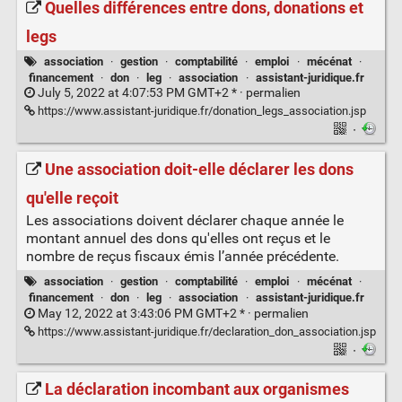
Quelles différences entre dons, donations et
legs
association
·
gestion
·
comptabilité
·
emploi
·
mécénat
·
financement
·
don
·
leg
·
association
·
assistant-juridique.fr
July 5, 2022 at 4:07:53 PM GMT+2 * ·
permalien
https://www.assistant-juridique.fr/donation_legs_association.jsp
·
Une association doit-elle déclarer les dons
qu'elle reçoit
Les associations doivent déclarer chaque année le
montant annuel des dons qu'elles ont reçus et le
nombre de reçus fiscaux émis l’année précédente.
association
·
gestion
·
comptabilité
·
emploi
·
mécénat
·
financement
·
don
·
leg
·
association
·
assistant-juridique.fr
May 12, 2022 at 3:43:06 PM GMT+2 * ·
permalien
https://www.assistant-juridique.fr/declaration_don_association.jsp
·
La déclaration incombant aux organismes