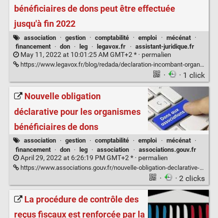
bénéficiaires de dons peut être effectuée
jusqu'à fin 2022
association
·
gestion
·
comptabilité
·
emploi
·
mécénat
·
financement
·
don
·
leg
·
legavox.fr
·
assistant-juridique.fr
May 11, 2022 at 10:01:25 AM GMT+2 * ·
permalien
https://www.legavox.fr/blog/redada/declaration-incombant-organismes-beneficiaires-dons-32446.htm
·
· 1 click
Nouvelle obligation
déclarative pour les organismes
bénéficiaires de dons
association
·
gestion
·
comptabilité
·
emploi
·
mécénat
·
financement
·
don
·
leg
·
association
·
associations.gouv.fr
April 29, 2022 at 6:26:19 PM GMT+2 * ·
permalien
https://www.associations.gouv.fr/nouvelle-obligation-declarative-pour-les-organismes-beneficiaires-de-dons-des-particuliers-et-des-entreprises.html
·
· 2 clicks
La procédure de contrôle des
reçus fiscaux est renforcée par la