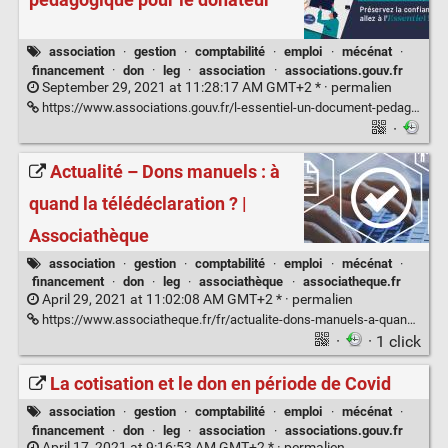
pédagogique pour le donateur
association
·
gestion
·
comptabilité
·
emploi
·
mécénat
·
financement
·
don
·
leg
·
association
·
associations.gouv.fr
September 29, 2021 at 11:28:17 AM GMT+2 * ·
permalien
https://www.associations.gouv.fr/l-essentiel-un-document-pedagogique-pour-le-donateur.html
·
Actualité – Dons manuels : à
quand la télédéclaration ? |
Associathèque
association
·
gestion
·
comptabilité
·
emploi
·
mécénat
·
financement
·
don
·
leg
·
associathèque
·
associatheque.fr
April 29, 2021 at 11:02:08 AM GMT+2 * ·
permalien
https://www.associatheque.fr/fr/actualite-dons-manuels-a-quand-la-teledeclaration.html
·
· 1 click
La cotisation et le don en période de Covid
association
·
gestion
·
comptabilité
·
emploi
·
mécénat
·
financement
·
don
·
leg
·
association
·
associations.gouv.fr
April 17, 2021 at 9:16:53 AM GMT+2 * ·
permalien