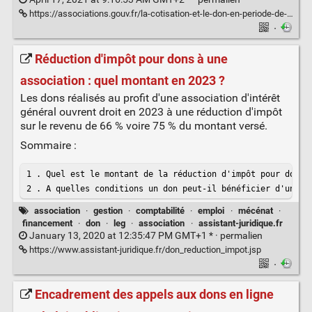
https://associations.gouv.fr/la-cotisation-et-le-don-en-periode-de-covid.html
·
Réduction d'impôt pour dons à une
association : quel montant en 2023 ?
Les dons réalisés au profit d'une association d'intérêt
général ouvrent droit en 2023 à une réduction d'impôt
sur le revenu de 66 % voire 75 % du montant versé.
Sommaire :
1 . Quel est le montant de la réduction d'impôt pour don à 
2 . A quelles conditions un don peut-il bénéficier d'une r
association
·
gestion
·
comptabilité
·
emploi
·
mécénat
·
financement
·
don
·
leg
·
association
·
assistant-juridique.fr
January 13, 2020 at 12:35:47 PM GMT+1 * ·
permalien
https://www.assistant-juridique.fr/don_reduction_impot.jsp
·
Encadrement des appels aux dons en ligne