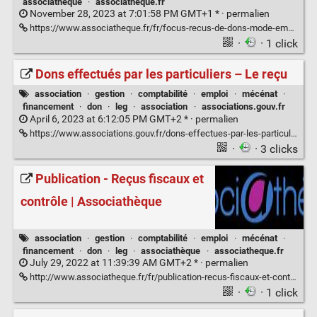
associathèque
·
associatheque.fr
November 28, 2023 at 7:01:58 PM GMT+1 * ·
permalien
https://www.associatheque.fr/fr/focus-recus-de-dons-mode-emploi.html
·
· 1 click
Dons effectués par les particuliers – Le reçu
association
·
gestion
·
comptabilité
·
emploi
·
mécénat
·
financement
·
don
·
leg
·
association
·
associations.gouv.fr
April 6, 2023 at 6:12:05 PM GMT+2 * ·
permalien
https://www.associations.gouv.fr/dons-effectues-par-les-particuliers-le-recu.html
·
· 3 clicks
Publication - Reçus fiscaux et
contrôle | Associathèque
association
·
gestion
·
comptabilité
·
emploi
·
mécénat
·
financement
·
don
·
leg
·
associathèque
·
associatheque.fr
July 29, 2022 at 11:39:39 AM GMT+2 * ·
permalien
http://www.associatheque.fr/fr/publication-recus-fiscaux-et-controle.html
·
· 1 click