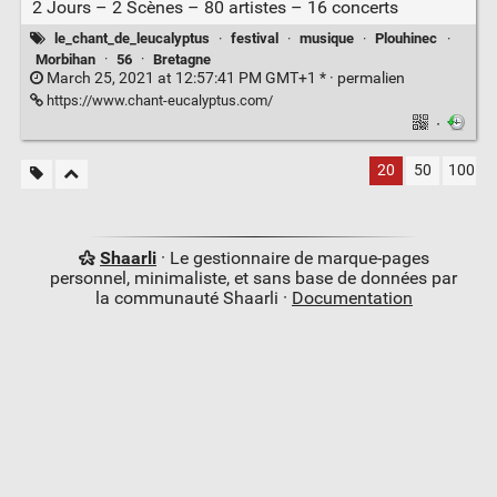
2 Jours – 2 Scènes – 80 artistes – 16 concerts
le_chant_de_leucalyptus
·
festival
·
musique
·
Plouhinec
·
Morbihan
·
56
·
Bretagne
March 25, 2021 at 12:57:41 PM GMT+1 * ·
permalien
https://www.chant-eucalyptus.com/
·
20
50
100
Shaarli
· Le gestionnaire de marque-pages
personnel, minimaliste, et sans base de données par
la communauté Shaarli ·
Documentation