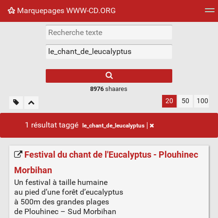
Marquepages WWW-CD.ORG
Nuage de tags
Mur d'images
Quotidien
Flux RS
8976
shaares
20
50
100
1 résultat taggé
le_chant_de_leucalyptus
Festival du chant de l'Eucalyptus - Plouhinec
Morbihan
Un festival à taille humaine
au pied d’une forêt d’eucalyptus
à 500m des grandes plages
de Plouhinec – Sud Morbihan