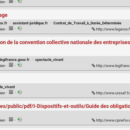
ien
·
·
sage
ox.fr
·
assistant-juridique.fr
·
Contrat_de_Travail_à_Durée_Déterminée
ien
·
·
http://www.legavox.fr/blo
on de la convention collective nationale des entreprises
legifrance.gouv.fr
·
spectacle_vivant
ien
·
·
http://www.legifrance.gouv.fr/affich
le_vivant
ien
·
·
http://www.urssaf.fr/general/act
es/public/pdf/I-Dispositifs-et-outils/Guide des obligati
ien
·
·
http://www.cpnefsv.org/sites/cpnefsv.or