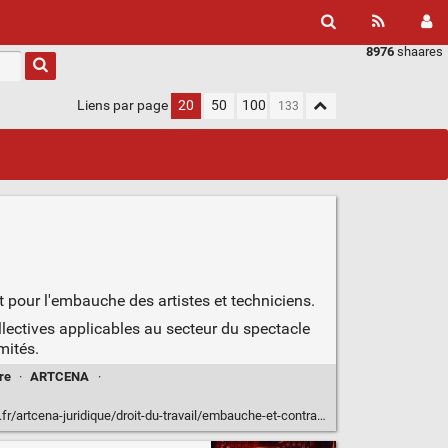
8976
shaares
Liens par page
20
50
100
t pour l'embauche des artistes et techniciens.
llectives applicables au secteur du spectacle
mités.
re
·
ARTCENA
·
idique/droit-du-travail/embauche-et-contrats-de-travail/contrat-duree-determinee-dusage-cddu