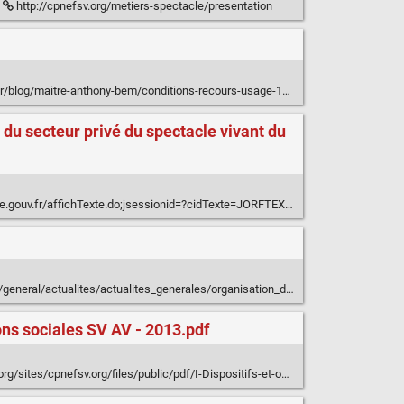
http://cpnefsv.org/metiers-spectacle/presentation
g/maitre-anthony-bem/conditions-recours-usage-13791.htm#.U1tZFtGI70O
 du secteur privé du spectacle vivant du
Texte.do;jsessionid=?cidTexte=JORFTEXT000027514250&dateTexte=&oldAction=rechJO&categorieLien=id
ualites/actualites_generales/organisation_de_spectacles__droits_et_obligations_01.html
ons sociales SV AV - 2013.pdf
g/files/public/pdf/I-Dispositifs-et-outils/Guide%20des%20obligations%20sociales%20SV%20AV%20-%202013.pdf