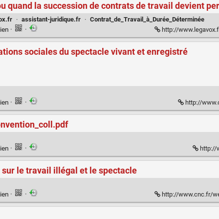
ou quand la succession de contrats de travail devient p
ox.fr
·
assistant-juridique.fr
·
Contrat_de_Travail_à_Durée_Déterminée
ien
·
·
http://www.legavox.fr/blog/mai
ations sociales du spectacle vivant et enregistré
ien
·
·
http://www.c
nvention_coll.pdf
ien
·
·
http://
sur le travail illégal et le spectacle
ien
·
·
http://www.cnc.fr/we