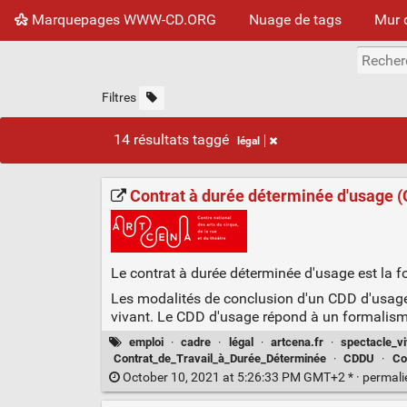
Marquepages WWW-CD.ORG
Nuage de tags
Mur 
Filtres
14 résultats taggé
légal
Contrat à durée déterminée d'usage 
Le contrat à durée déterminée d'usage est la fo
Les modalités de conclusion d'un CDD d'usage s
vivant. Le CDD d'usage répond à un formalisme 
emploi
·
cadre
·
légal
·
artcena.fr
·
spectacle_vi
Contrat_de_Travail_à_Durée_Déterminée
·
CDDU
·
Co
October 10, 2021 at 5:26:33 PM GMT+2 * ·
permal