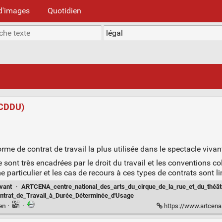
d'images
Quotidien
(CDDU)
rme de contrat de travail la plus utilisée dans le spectacle vivan
ont très encadrées par le droit du travail et les conventions co
particulier et les cas de recours à ces types de contrats sont li
vant
·
ARTCENA_centre_national_des_arts_du_cirque_de_la_rue_et_du_théât
ntrat_de_Travail_à_Durée_Déterminée_d'Usage
ien
·
·
https://www.artcena.fr/artcena-jur