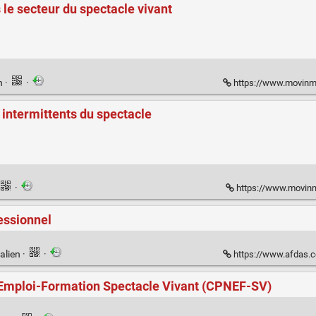
s le secteur du spectacle vivant
n
·
·
https://www.movinmot
 intermittents du spectacle
·
https://www.movinm
fessionnel
alien
·
·
https://www.afdas.com/infos
 Emploi-Formation Spectacle Vivant (CPNEF-SV)