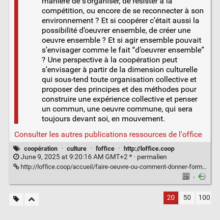
manière de s’organiser, de résister à la
compétition, ou encore de se reconnecter à son
environnement ? Et si coopérer c’était aussi la
possibilité d’oeuvrer ensemble, de créer une
oeuvre ensemble ? Et si agir ensemble pouvait
s’envisager comme le fait “d’oeuvrer ensemble”
? Une perspective à la coopération peut
s’envisager à partir de la dimension culturelle
qui sous-tend toute organisation collective et
proposer des principes et des méthodes pour
construire une expérience collective et penser
un commun, une oeuvre commune, qui sera
toujours devant soi, en mouvement.
Consulter les autres publications ressources de l'office
coopération
·
culture
·
l'office
·
http://loffice.coop
June 9, 2025 at 9:20:16 AM GMT+2 * ·
permalien
http://loffice.coop/accueil/faire-oeuvre-ou-comment-donner-forme-a-la-cooperation/
·
20
50
100