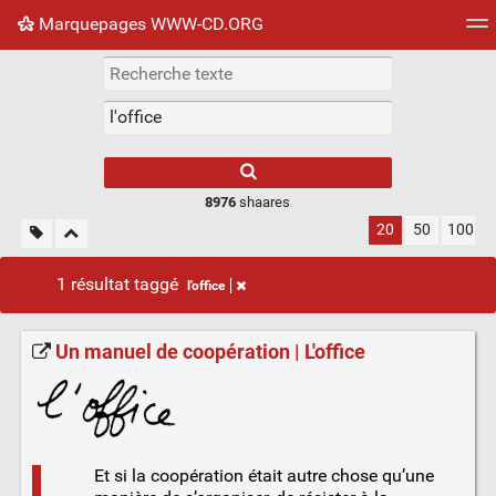
Marquepages WWW-CD.ORG
Nuage de tags
Mur d'images
Quotidien
Flux RS
8976
shaares
20
50
100
1 résultat taggé
l'office
Un manuel de coopération | L'office
Et si la coopération était autre chose qu’une