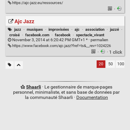
https://ajc-jazz.eu/ressources/
·
Ajc Jazz
jazz
·
musiques
·
improvisées
·
ajc
·
association
·
jazzé
·
croisé
·
facebook.com
·
facebook
·
spectacle_vivant
November 3, 2014 at 6:20:42 PM GMT+1 * ·
permalien
https://www.facebook.com/ajc.jazz?fref=ts&__rev=1024226
·
· 1 click
20
50
100
Shaarli
· Le gestionnaire de marque-pages
personnel, minimaliste, et sans base de données par
la communauté Shaarli ·
Documentation