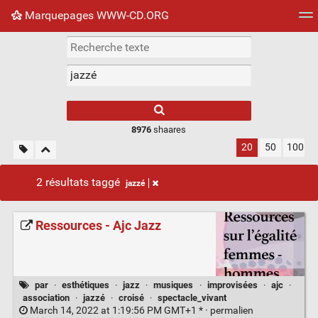
Marquepages WWW-CD.ORG
Nuage de tags
Mur d'images
Quotidien
Flux RS
8976
shaares
20
50
100
2 résultats taggé
jazzé
Ressources - Ajc Jazz
par
·
esthétiques
·
jazz
·
musiques
·
improvisées
·
ajc
·
association
·
jazzé
·
croisé
·
spectacle_vivant
March 14, 2022 at 1:19:56 PM GMT+1 * ·
permalien