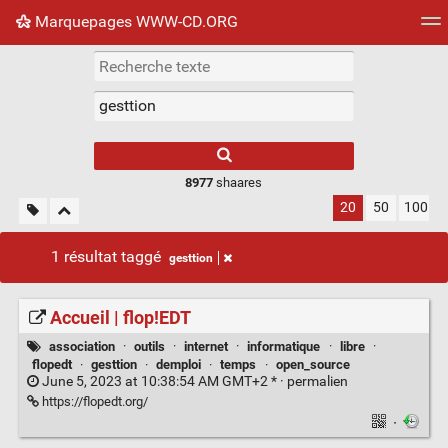
Marquepages WWW-CD.ORG
Nuage de tags
Mur d'images
Quotidien
Flux RS
8977
shaares
20
50
100
1 résultat taggé
gesttion
Accueil | flop!EDT
association
·
outils
·
internet
·
informatique
·
libre
·
flopedt
·
gesttion
·
demploi
·
temps
·
open_source
June 5, 2023 at 10:38:54 AM GMT+2 * ·
permalien
https://flopedt.org/
·