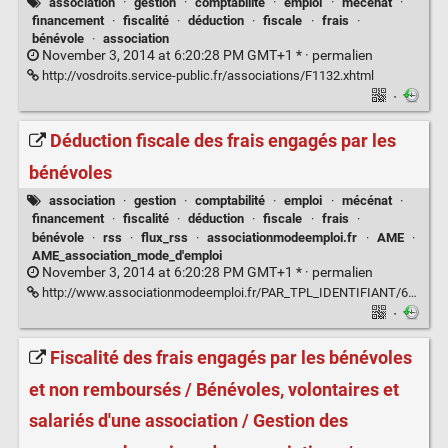
association
·
gestion
·
comptabilité
·
emploi
·
mécénat
·
financement
·
fiscalité
·
déduction
·
fiscale
·
frais
·
bénévole
·
association
November 3, 2014 at 6:20:28 PM GMT+1 * ·
permalien
http://vosdroits.service-public.fr/associations/F1132.xhtml
·
Déduction fiscale des frais engagés par les
bénévoles
association
·
gestion
·
comptabilité
·
emploi
·
mécénat
·
financement
·
fiscalité
·
déduction
·
fiscale
·
frais
·
bénévole
·
rss
·
flux_rss
·
associationmodeemploi.fr
·
AME
·
AME_association_mode_d'emploi
November 3, 2014 at 6:20:28 PM GMT+1 * ·
permalien
http://www.associationmodeemploi.fr/PAR_TPL_IDENTIFIANT/61913/TPL_CODE/TPL_ACTURES_FICHE/PROV/RSSRESEAU_SIT_V2AME/PAG_TITLE/D%E9duction+fiscale+des+frais+engag%E9s+par+les+b%E9n%E9voles+/2464-a-la-une.htm
·
Fiscalité des frais engagés par les bénévoles
et non remboursés / Bénévoles, volontaires et
salariés d'une association / Gestion des