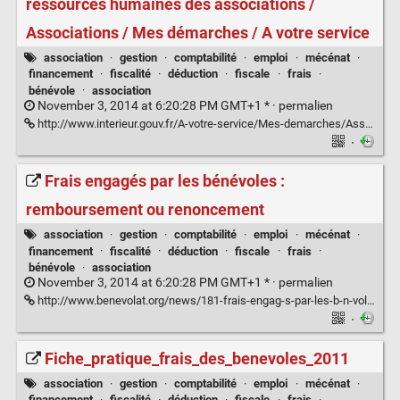
ressources humaines des associations /
Associations / Mes démarches / A votre service
association
·
gestion
·
comptabilité
·
emploi
·
mécénat
·
financement
·
fiscalité
·
déduction
·
fiscale
·
frais
·
bénévole
·
association
November 3, 2014 at 6:20:28 PM GMT+1 * ·
permalien
http://www.interieur.gouv.fr/A-votre-service/Mes-demarches/Associations/Gestion-des-ressources-humaines-des-associations/Benevoles-volontaires-et-salaries-d-une-association/Fiscalite-des-frais-engages-par-les-benevoles-et-non-rembourses
·
Frais engagés par les bénévoles :
remboursement ou renoncement
association
·
gestion
·
comptabilité
·
emploi
·
mécénat
·
financement
·
fiscalité
·
déduction
·
fiscale
·
frais
·
bénévole
·
association
November 3, 2014 at 6:20:28 PM GMT+1 * ·
permalien
http://www.benevolat.org/news/181-frais-engag-s-par-les-b-n-voles-remboursement-ou-renoncement.html
·
Fiche_pratique_frais_des_benevoles_2011
association
·
gestion
·
comptabilité
·
emploi
·
mécénat
·
financement
·
fiscalité
·
déduction
·
fiscale
·
frais
·