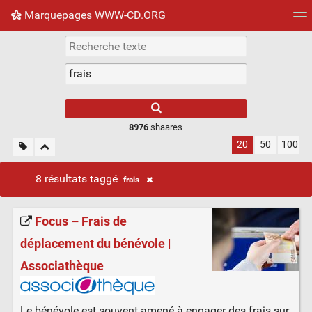
Marquepages WWW-CD.ORG
Nuage de tags
Mur d'images
Quotidien
Flux RS
8976
shaares
20
50
100
8 résultats taggé
frais
Focus – Frais de
déplacement du bénévole |
Associathèque
Le bénévole est souvent amené à engager des frais sur