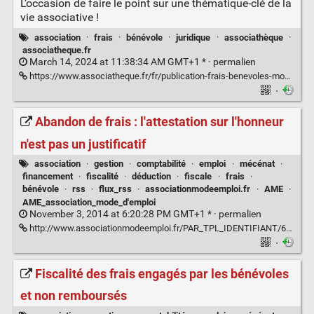
L’occasion de faire le point sur une thématique-clé de la
vie associative !
association
·
frais
·
bénévole
·
juridique
·
associathèque
·
associatheque.fr
March 14, 2024 at 11:38:34 AM GMT+1 * ·
permalien
https://www.associatheque.fr/fr/publication-frais-benevoles-mode-emploi.html
·
Abandon de frais : l'attestation sur l'honneur
n'est pas un justificatif
association
·
gestion
·
comptabilité
·
emploi
·
mécénat
·
financement
·
fiscalité
·
déduction
·
fiscale
·
frais
·
bénévole
·
rss
·
flux_rss
·
associationmodeemploi.fr
·
AME
·
AME_association_mode_d'emploi
November 3, 2014 at 6:20:28 PM GMT+1 * ·
permalien
http://www.associationmodeemploi.fr/PAR_TPL_IDENTIFIANT/68905/TPL_CODE/TPL_ACTURES_FICHE/PROV/RSSRESEAU_SIT_V2AME/PAG_TITLE/Abandon+de+frais+%3A+l%27attestation+sur+l%27honneur+n%27est+pas+un+justificatif/2464-a-la-une.htm
·
Fiscalité des frais engagés par les bénévoles
et non remboursés