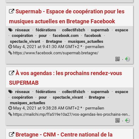
Supermab - Espace de coopération pour les
musiques actuelles en Bretagne Facebook
réseaux
·
fédérations
·
collectifsbzh
·
supermab
·
espace
·
coopération
·
pour
·
facebook.com
·
facebook
·
spectacle_vivant
·
Bretagne
·
musiques_actuelles
May 4, 2021 at 9:41:30 AM GMT+2 * ·
permalien
https://www.facebook.com/supermab.bretagne/
·
À vos agendas : les prochains rendez-vous
SUPERMAB
réseaux
·
fédérations
·
collectifsbzh
·
supermab
·
espace
·
coopération
·
pour
·
spectacle_vivant
·
Bretagne
·
musiques_actuelles
May 4, 2021 at 9:38:28 AM GMT+2 * ·
permalien
https://mailchi.mp/ffa519e10a27/vos-agendas-les-prochains-rendez-vous-supermab?e=23c36cb8ab
·
Bretagne - CNM - Centre national de la