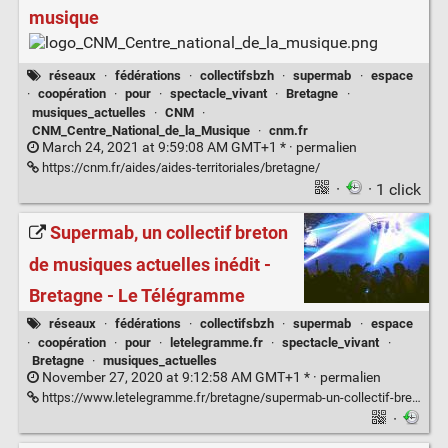
musique
réseaux
·
fédérations
·
collectifsbzh
·
supermab
·
espace
·
coopération
·
pour
·
spectacle_vivant
·
Bretagne
·
musiques_actuelles
·
CNM
·
CNM_Centre_National_de_la_Musique
·
cnm.fr
March 24, 2021 at 9:59:08 AM GMT+1 * ·
permalien
https://cnm.fr/aides/aides-territoriales/bretagne/
·
· 1 click
Supermab, un collectif breton
de musiques actuelles inédit -
Bretagne - Le Télégramme
réseaux
·
fédérations
·
collectifsbzh
·
supermab
·
espace
·
coopération
·
pour
·
letelegramme.fr
·
spectacle_vivant
·
Bretagne
·
musiques_actuelles
November 27, 2020 at 9:12:58 AM GMT+1 * ·
permalien
https://www.letelegramme.fr/bretagne/supermab-un-collectif-breton-de-musiques-actuelles-inedit-11-11-2020-12655003.php
·