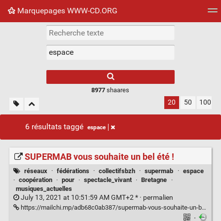
Marquepages WWW-CD.ORG
Nuage de tags
Mur d'images
Quotidien
Flux RS
8977
shaares
20
50
100
6 résultats taggé
espace
SUPERMAB vous souhaite un bel été !
réseaux
·
fédérations
·
collectifsbzh
·
supermab
·
espace
·
coopération
·
pour
·
spectacle_vivant
·
Bretagne
·
musiques_actuelles
July 13, 2021 at 10:51:59 AM GMT+2 * ·
permalien
https://mailchi.mp/adb68c0ab387/supermab-vous-souhaite-un-bel-t
·