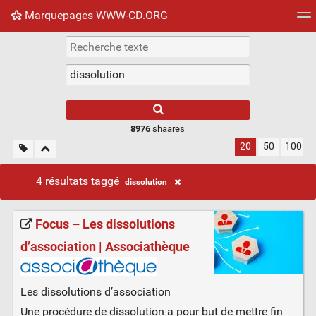
Marquepages WWW-CD.ORG
Nuage de tags
Mur d'images
Quotidien
Flux RS
8976
shaares
20
50
100
4 résultats taggé
dissolution
Focus – Les dissolutions
d’association | Associathèque
Les dissolutions d’association
Une procédure de dissolution a pour but de mettre fin