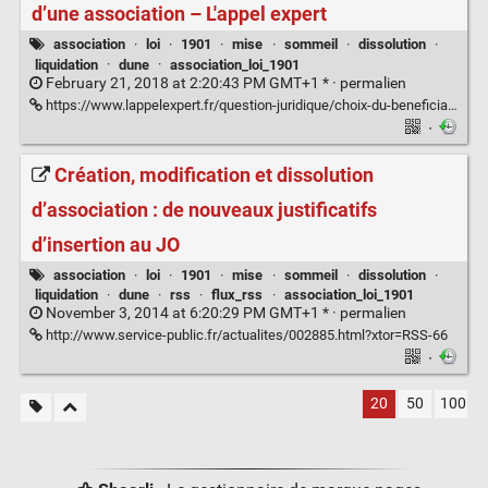
d’une association – L'appel expert
association
·
loi
·
1901
·
mise
·
sommeil
·
dissolution
·
liquidation
·
dune
·
association_loi_1901
February 21, 2018 at 2:20:43 PM GMT+1 * ·
permalien
https://www.lappelexpert.fr/question-juridique/choix-du-beneficiaire-du-boni-de-liquidation-d-une-association
·
Création, modification et dissolution
d’association : de nouveaux justificatifs
d’insertion au JO
association
·
loi
·
1901
·
mise
·
sommeil
·
dissolution
·
liquidation
·
dune
·
rss
·
flux_rss
·
association_loi_1901
November 3, 2014 at 6:20:29 PM GMT+1 * ·
permalien
http://www.service-public.fr/actualites/002885.html?xtor=RSS-66
·
20
50
100