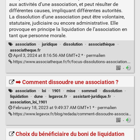
aux activités d’une association, et peut résulter de
différentes causes, impliquant différentes autorités.
La dissolution d’une association peut être volontaire,
statutaire, judiciaire ou encore administrative. Elle
provoque en principe la liquidation de l’association en
tant que personne morale.
association
·
juridique
·
dissolution
·
associathèque
·
associatheque.fr
April 3, 2024 at 8:16:56 AM GMT+2 * ·
permalien
https://www.associatheque.fr/fr/focus-dissolutions-association.html
·
➡️ Comment dissoudre une association ?
association
·
loi
·
1901
·
mise
·
sommeil
·
dissolution
·
liquidation
·
dune
·
legavox.fr
·
assistant-juridique.fr
·
association_loi_1901
February 18, 2023 at 9:49:37 AM GMT+1 * ·
permalien
https://www.legavox.fr/blog/redada/comment-dissoudre-association-33704.htm
·
Choix du bénéficiaire du boni de liquidation