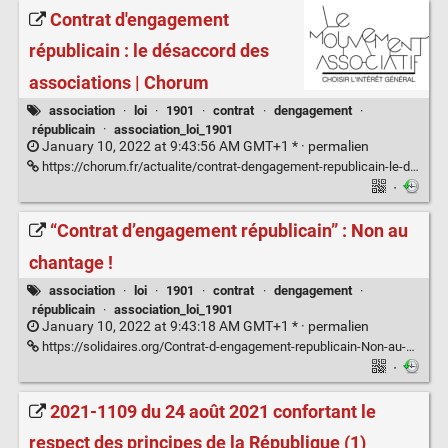
Contrat d'engagement
républicain : le désaccord des
associations | Chorum
association
·
loi
·
1901
·
contrat
·
dengagement
·
républicain
·
association_loi_1901
January 10, 2022 at 9:43:56 AM GMT+1 * ·
permalien
https://chorum.fr/actualite/contrat-dengagement-republicain-le-desaccord-des-associations
·
“Contrat d’engagement républicain” : Non au
chantage !
association
·
loi
·
1901
·
contrat
·
dengagement
·
républicain
·
association_loi_1901
January 10, 2022 at 9:43:18 AM GMT+1 * ·
permalien
https://solidaires.org/Contrat-d-engagement-republicain-Non-au-chantage
·
2021-1109 du 24 août 2021 confortant le
respect des principes de la République (1)