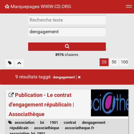
Marquepages WWW-CD.ORG
Nuage de tags
Mur d'images
Quotidien
Flux RS
8976
shaares
20
50
100
9 résultats taggé
dengagement
Publication - Le contrat
d’engagement républicain |
Associathèque
association
·
loi
·
1901
·
contrat
·
dengagement
·
républicain
·
associathèque
·
associatheque.fr
·
association_loi_1901