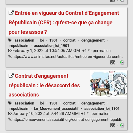
·
Entrée en vigueur du Contrat d’Engagement
Républicain (CER) : qu'est-ce que ça change
pour les assos ?
association
·
loi
·
1901
·
contrat
·
dengagement
·
républicain
·
association_loi_1901
February 1, 2022 at 10:54:06 AM GMT+1 * ·
permalien
https://www.animafac.net/actualites/entree-en-vigueur-du-contrat-dengagement-republicain-cer-quest-ce-que-ca-change-pour-les-assos/
·
Contrat d’engagement
républicain : le désaccord des
associations
association
·
loi
·
1901
·
contrat
·
dengagement
·
républicain
·
Le_Mouvement_associatif
·
association_loi_1901
January 10, 2022 at 9:44:38 AM GMT+1 * ·
permalien
https://lemouvementassociatif.org/contrat-dengagement-republicain-le-desaccord-des-associations/
·