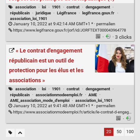
association
·
loi
·
1901
·
contrat
·
dengagement
·
républicain
·
juridique
·
Légifrance
·
legifrance.gouv.fr
·
association_loi_1901
January 10, 2022 at 9:42:14 AM GMT+1 * ·
permalien
https://www.legifrance.gouv.fr/jorf/id/JORFTEXT000043964778
·
· 3 clicks
« Le contrat d'engagement
républicain est un outil de
protection pour les élus et les
associations »
association
·
loi
·
1901
·
contrat
·
dengagement
·
républicain
·
associationmodeemploi.fr
·
AME
·
AME_association_mode_d'emploi
·
association_loi_1901
January 10, 2022 at 9:41:48 AM GMT+1 * ·
permalien
https://www.associationmodeemploi.fr/article/le-contrat-d-engagement-republicain-est-un-outil-de-protection-pour-les-elus-et-les-associations.72454
·
20
50
100