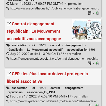
March 1, 2023 at 7:00:27 PM GMT+1 * ·
permalien
http://www.associatheque.fr/fr/publication-contrat-engagement-republicain.html
·
Contrat d’engagement
républicain : Le Mouvement
associatif vous accompagne
association
·
loi
·
1901
·
contrat
·
dengagement
·
républicain
·
Le_Mouvement_associatif
·
association_loi_1901
July 20, 2022 at 4:41:13 PM GMT+2 * ·
permalien
https://lemouvementassociatif.org/contrat-dengagement-republicain-le-mouvement-associatif-vous-accompagne/
·
CER : les élus locaux doivent protéger la
liberté associative
association
·
loi
·
1901
·
contrat
·
dengagement
·
républicain
·
association_loi_1901
February 17, 2022 at 6:52:10 PM GMT+1 * ·
permalien
https://www.syndicat-magistrature.fr/notre-action/defense-des-libertes/2508-cer-les-elus-locaux-doivent-proteger-la-liberte-associative.html