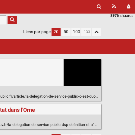
8976
shaares
Liens par page
20
50
100
ic.fr/article/la-delegation-de-service-public-c-est-quoi-eea-2300
tat dans l'Orne
r/la-delegation-de-service-public-dsp-definition-et-a1044.html