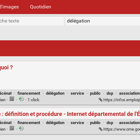
d'images
Quotidien
quoi ?
écénat
·
financement
·
délégation
·
service
·
public
·
dsp
·
association
ien
·
·
· 1 click
https://infos.emploipubl
: définition et procédure - Internet départemental de l'É
écénat
·
financement
·
délégation
·
service
·
public
·
dsp
·
association
ien
·
·
https://www.orne.gouv.f