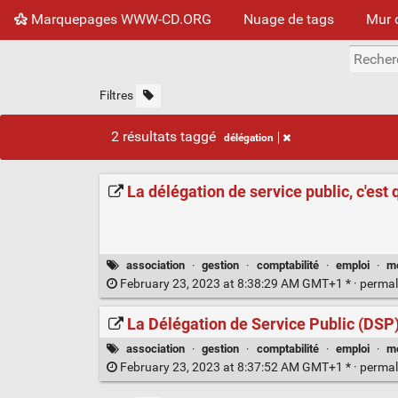
Marquepages WWW-CD.ORG
Nuage de tags
Mur 
Filtres
2 résultats taggé
délégation
La délégation de service public, c'est 
association
·
gestion
·
comptabilité
·
emploi
·
m
February 23, 2023 at 8:38:29 AM GMT+1 * ·
permal
La Délégation de Service Public (DSP) 
association
·
gestion
·
comptabilité
·
emploi
·
m
February 23, 2023 at 8:37:52 AM GMT+1 * ·
permal