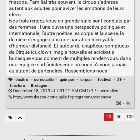
frissons. Familial très souvent, le cirque s’adresse
autant aux adultes pour aviver les émotions de leurs
idées.
Nos trois rendez-vous en grande salle sont conduits par
des femmes : l’une ouvre une perspective politique et
internationale, l’autre poétise les corps et la scène, la
dernière s’engage dans une narration incroyable
d’humour distancié. Et autour du chapiteau somptueux
de Cirque ici, clown, magie nouvelle et acrobatie
burlesque vous donnent de multiples rendez-vous, dans
une équipée sud-finistérienne où nous n’avons jamais
eu autant de partenaires. Rassemblons-nous !
théâtre
·
cornouaille
·
quimper
·
cirque
·
festival
·
29
·
finistère
·
Bretagne
December 18, 2019 at 7:31:12 AM GMT+1 * ·
permalien
http://www.theatre-cornouaille.fr/programme/circonova
·
20
50
100