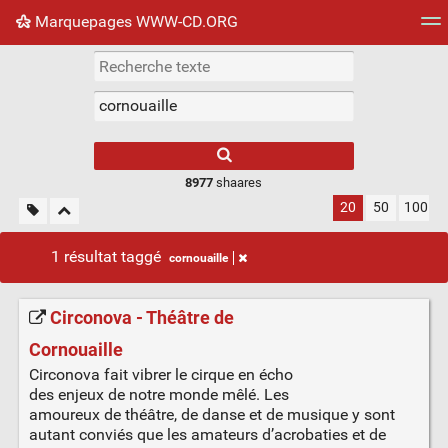
Marquepages WWW-CD.ORG
Nuage de tags
Mur d'images
Quotidien
Flux RS
8977
shaares
20
50
100
1 résultat taggé
cornouaille
Circonova - Théâtre de
Cornouaille
Circonova fait vibrer le cirque en écho
des enjeux de notre monde mêlé. Les
amoureux de théâtre, de danse et de musique y sont
autant conviés que les amateurs d’acrobaties et de