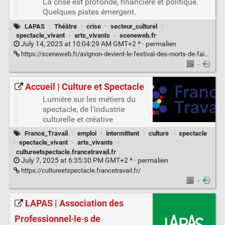
La crise est profonde, financière et politique.
Quelques pistes émergent.
LAPAS
·
Théâtre
·
crise
·
secteur_culturel
·
spectacle_vivant
·
arts_vivants
·
sceneweb.fr
July 14, 2025 at 10:04:29 AM GMT+2 * ·
permalien
https://sceneweb.fr/avignon-devient-le-festival-des-morts-de-faim/
·
Accueil | Culture et Spectacle
Lumière sur les métiers du
spectacle, de l'industrie
culturelle et créative
France_Travail
·
emploi
·
intermittent
·
culture
·
spectacle
·
spectacle_vivant
·
arts_vivants
·
cultureetspectacle.francetravail.fr
July 7, 2025 at 6:35:30 PM GMT+2 * ·
permalien
https://cultureetspectacle.francetravail.fr/
·
LAPAS | Association des
Professionnel·le·s de