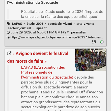
Résultats de l'étude sectorielle 2026 "Impact de
la crise sur la réalité des équipes artistiques"
LAPAS
·
étude_2026
·
spectacle_vivant
·
arts_vivants
·
secteur_culturel
·
lapas.fr
June 29, 2026 at 6:55:01 PM GMT+2 * ·
permalien
https://www.lapas.fr/product-page/communiqu%C3%A9-de-presse-etude-2026-25-juin-2026
·
« Avignon devient le festival
des morts de faim »
LAPAS (L’Association des
Professionnels de
l’Administration du Spectacle)
dévoile des
perspectives plus qu’inquiétantes pour la
diffusion du spectacle vivant la saison
prochaine. Tandis que le Festival Off d’Avignon
bat son plein, et confirme chaque année son
attraction grandissante, des représentants du
secteur expliquent le paradoxe de son succès.