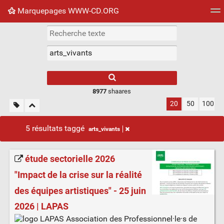
Marquepages WWW-CD.ORG
Nuage de tags
Mur d'images
Quotidien
Flux RS
8977
shaares
20
50
100
5 résultats taggé
arts_vivants
étude sectorielle 2026
"Impact de la crise sur la réalité
des équipes artistiques" - 25 juin
2026 | LAPAS