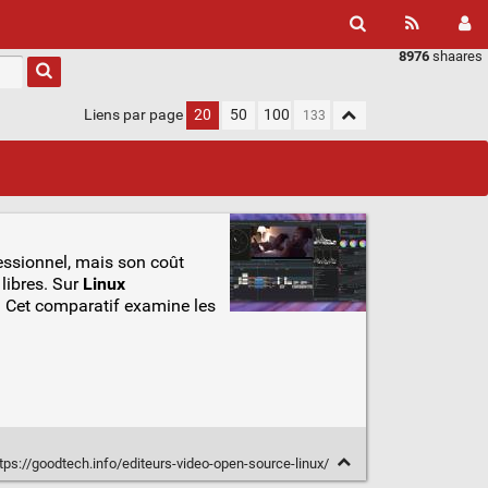
8976
shaares
Liens par page
20
50
100
essionnel, mais son coût
libres. Sur
Linux
r. Cet comparatif examine les
tps://goodtech.info/editeurs-video-open-source-linux/