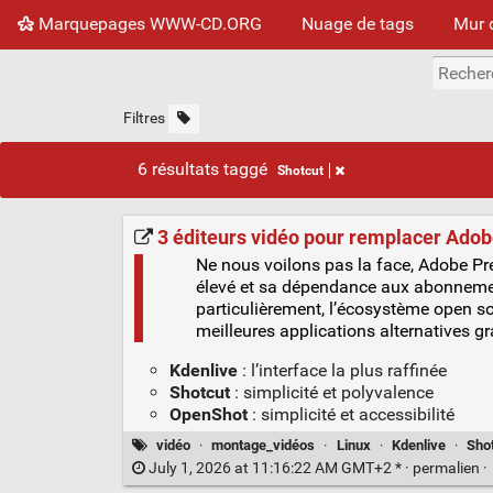
Marquepages WWW-CD.ORG
Nuage de tags
Mur 
Filtres
6 résultats taggé
Shotcut
3 éditeurs vidéo pour remplacer Ado
Ne nous voilons pas la face, Adobe Pr
élevé et sa dépendance aux abonnemen
particulièrement, l’écosystème open so
meilleures applications alternatives g
Kdenlive
: l’interface la plus raffinée
Shotcut
: simplicité et polyvalence
OpenShot
: simplicité et accessibilité
vidéo
·
montage_vidéos
·
Linux
·
Kdenlive
·
Sho
July 1, 2026 at 11:16:22 AM GMT+2 * ·
permalien
·