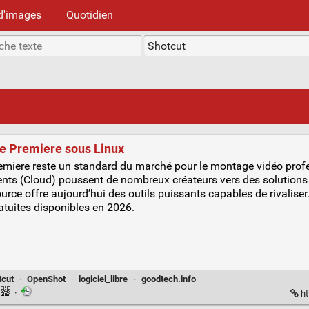
d'images
Quotidien
be Premiere sous Linux
emiere reste un standard du marché pour le montage vidéo prof
ts (Cloud) poussent de nombreux créateurs vers des solutions 
urce offre aujourd’hui des outils puissants capables de rivalise
ratuites disponibles en 2026.
tcut
·
OpenShot
·
logiciel_libre
·
goodtech.info
·
ht