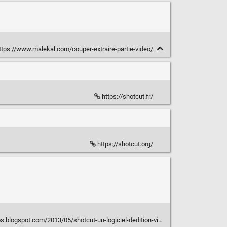
tps://www.malekal.com/couper-extraire-partie-video/
https://shotcut.fr/
https://shotcut.org/
logspot.com/2013/05/shotcut-un-logiciel-dedition-video-open.html