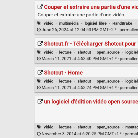
Couper et extraire une partie d'une v
Couper et extraire une partie d’une vidéo
vidéo
·
multimédia
·
logiciel_libre
·
HandBrake
·
June 26, 2024 at 12:04:53 PM GMT+2 * ·
permalie
Shotcut.fr - Télécharger Shotcut po
vidéo
·
lecture
·
shotcut
·
open_source
·
logiciel
March 11, 2021 at 4:53:40 PM GMT+1 * ·
permalie
Shotcut - Home
vidéo
·
lecture
·
shotcut
·
open_source
·
logiciel
March 11, 2021 at 4:53:24 PM GMT+1 * ·
permalie
un logiciel d'édition vidéo open sourc
vidéo
·
lecture
·
shotcut
·
open_source
·
montag
November 3, 2014 at 6:20:25 PM GMT+1 * ·
permal