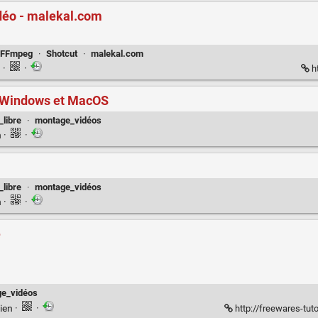
idéo - malekal.com
FFmpeg
·
Shotcut
·
malekal.com
n
·
·
ht
ur Windows et MacOS
_libre
·
montage_vidéos
n
·
·
_libre
·
montage_vidéos
n
·
·
e
e_vidéos
ien
·
·
http://freewares-tutos.b