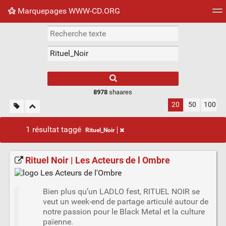
Marquepages WWW-CD.ORG
Nuage de tags
Mur d'images
Quotidien
Flux RS
8978
shaares
20
50
100
1 résultat taggé
Rituel_Noir
Rituel Noir | Les Acteurs de l Ombre
Bien plus qu’un LADLO fest, RITUEL NOIR se
veut un week-end de partage articulé autour de
notre passion pour le Black Metal et la culture
païenne.