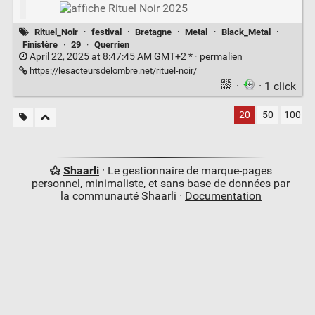
Rituel_Noir
·
festival
·
Bretagne
·
Metal
·
Black_Metal
·
Finistère
·
29
·
Querrien
April 22, 2025 at 8:47:45 AM GMT+2 * ·
permalien
https://lesacteursdelombre.net/rituel-noir/
·
· 1 click
20
50
100
Shaarli
· Le gestionnaire de marque-pages
personnel, minimaliste, et sans base de données par
la communauté Shaarli ·
Documentation