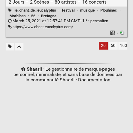
2 Jours – 2 Scènes – 80 artistes – 16 concerts
le_chant_de_leucalyptus
·
festival
·
musique
·
Plouhinec
·
Morbihan
·
56
·
Bretagne
March 25, 2021 at 12:57:41 PM GMT+1 * ·
permalien
https://www.chant-eucalyptus.com/
·
20
50
100
Shaarli
· Le gestionnaire de marque-pages
personnel, minimaliste, et sans base de données par
la communauté Shaarli ·
Documentation