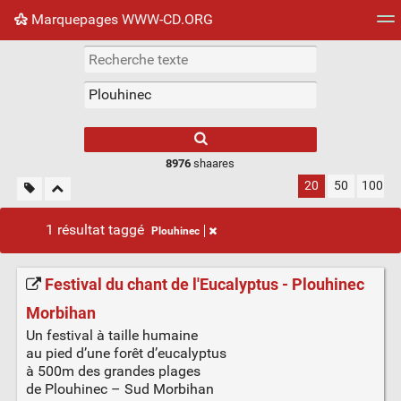
Marquepages WWW-CD.ORG
Nuage de tags
Mur d'images
Quotidien
Flux RS
8976
shaares
20
50
100
1 résultat taggé
Plouhinec
Festival du chant de l'Eucalyptus - Plouhinec
Morbihan
Un festival à taille humaine
au pied d’une forêt d’eucalyptus
à 500m des grandes plages
de Plouhinec – Sud Morbihan