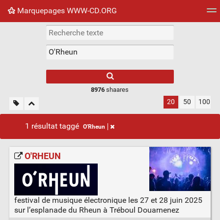
Marquepages WWW-CD.ORG
Nuage de tags
Mur d'images
Quotidien
Flux RS
8976
shaares
20
50
100
1 résultat taggé
O'Rheun
O'RHEUN
festival de musique électronique les 27 et 28 juin 2025
sur l’esplanade du Rheun à Tréboul Douarnenez