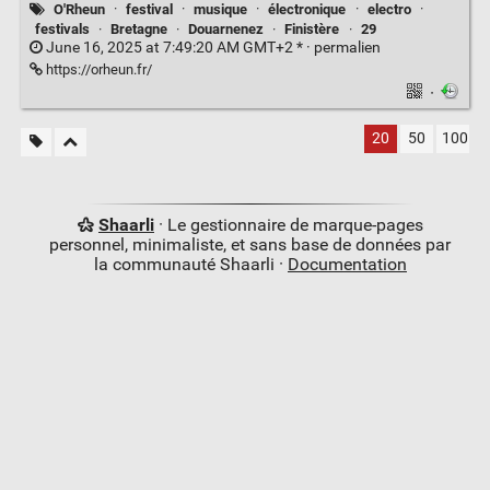
O'Rheun
·
festival
·
musique
·
électronique
·
electro
·
festivals
·
Bretagne
·
Douarnenez
·
Finistère
·
29
June 16, 2025 at 7:49:20 AM GMT+2 * ·
permalien
https://orheun.fr/
·
20
50
100
Shaarli
· Le gestionnaire de marque-pages
personnel, minimaliste, et sans base de données par
la communauté Shaarli ·
Documentation