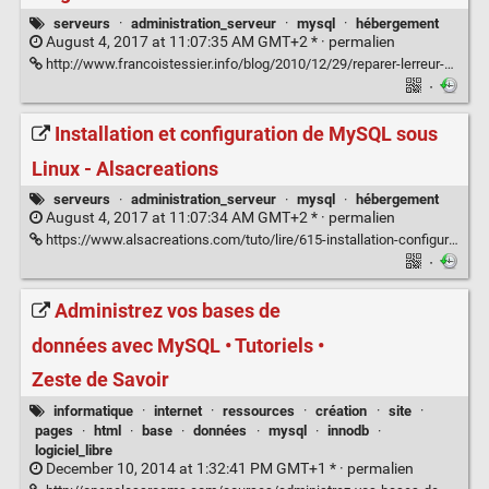
serveurs
·
administration_serveur
·
mysql
·
hébergement
August 4, 2017 at 11:07:35 AM GMT+2 * ·
permalien
http://www.francoistessier.info/blog/2010/12/29/reparer-lerreur-mysql-table-ma_basema_table-is-marked-as-crashed-and-last-automatic-repair-failed/
·
Installation et configuration de MySQL sous
Linux - Alsacreations
serveurs
·
administration_serveur
·
mysql
·
hébergement
August 4, 2017 at 11:07:34 AM GMT+2 * ·
permalien
https://www.alsacreations.com/tuto/lire/615-installation-configuration-MySQL.html
·
Administrez vos bases de
données avec MySQL • Tutoriels •
Zeste de Savoir
informatique
·
internet
·
ressources
·
création
·
site
·
pages
·
html
·
base
·
données
·
mysql
·
innodb
·
logiciel_libre
December 10, 2014 at 1:32:41 PM GMT+1 * ·
permalien