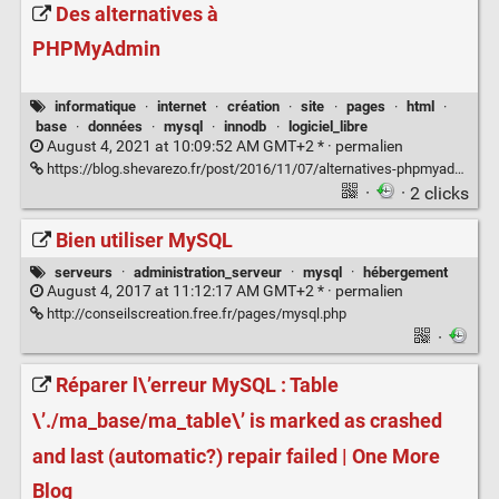
Des alternatives à
PHPMyAdmin
informatique
·
internet
·
création
·
site
·
pages
·
html
·
base
·
données
·
mysql
·
innodb
·
logiciel_libre
August 4, 2021 at 10:09:52 AM GMT+2 * ·
permalien
https://blog.shevarezo.fr/post/2016/11/07/alternatives-phpmyadmin-adminer-workbench
·
· 2 clicks
Bien utiliser MySQL
serveurs
·
administration_serveur
·
mysql
·
hébergement
August 4, 2017 at 11:12:17 AM GMT+2 * ·
permalien
http://conseilscreation.free.fr/pages/mysql.php
·
Réparer l\’erreur MySQL : Table
\’./ma_base/ma_table\’ is marked as crashed
and last (automatic?) repair failed | One More
Blog