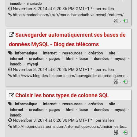
innodb
·
mariadb
November 3, 2014 at 6:20:36 PM GMT+1 * ·
permalien
https://mariadb.com/kb/fr/mariadb/mariadb-vs-mysql-features/
·
Sauvegarder automatiquement ses bases de
données MySQL - Blog des télécoms
informatique
·
internet
·
ressources
·
création
·
site
·
internet
·
création
·
pages
·
html
·
base
·
données
·
mysql
·
innodb
·
mysql
November 3, 2014 at 6:20:36 PM GMT+1 * ·
permalien
http://www.blog-des-telecoms.com/sauvegarder-automatiquement-ses-bases-de-donnees-mysql/
·
Choisir les bons types de colonne SQL
informatique
·
internet
·
ressources
·
création
·
site
·
internet
·
création
·
pages
·
html
·
base
·
données
·
mysql
·
innodb
November 3, 2014 at 6:20:36 PM GMT+1 * ·
permalien
http://fr.openclassrooms.com/informatique/cours/choisir-les-bons-types-de-colonne-sql
·