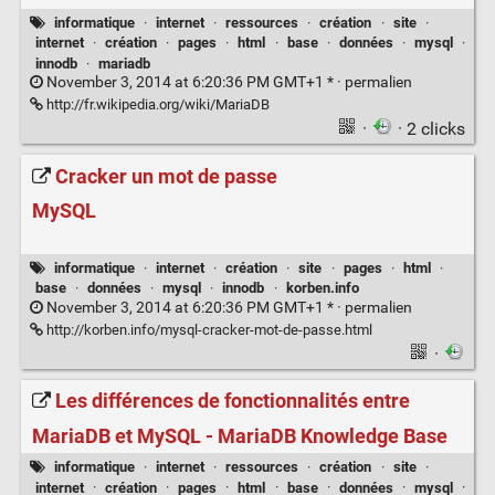
informatique
·
internet
·
ressources
·
création
·
site
·
internet
·
création
·
pages
·
html
·
base
·
données
·
mysql
·
innodb
·
mariadb
November 3, 2014 at 6:20:36 PM GMT+1 * ·
permalien
http://fr.wikipedia.org/wiki/MariaDB
·
· 2 clicks
Cracker un mot de passe
MySQL
informatique
·
internet
·
création
·
site
·
pages
·
html
·
base
·
données
·
mysql
·
innodb
·
korben.info
November 3, 2014 at 6:20:36 PM GMT+1 * ·
permalien
http://korben.info/mysql-cracker-mot-de-passe.html
·
Les différences de fonctionnalités entre
MariaDB et MySQL - MariaDB Knowledge Base
informatique
·
internet
·
ressources
·
création
·
site
·
internet
·
création
·
pages
·
html
·
base
·
données
·
mysql
·