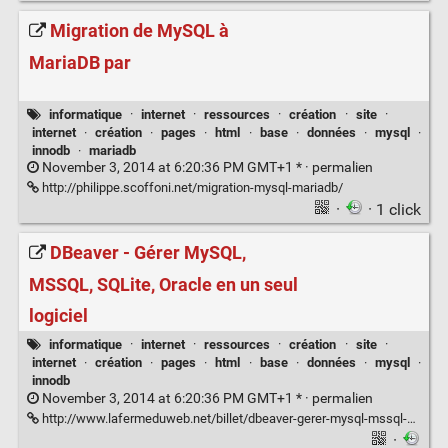
Migration de MySQL à
MariaDB par
informatique
·
internet
·
ressources
·
création
·
site
·
internet
·
création
·
pages
·
html
·
base
·
données
·
mysql
·
innodb
·
mariadb
November 3, 2014 at 6:20:36 PM GMT+1 * ·
permalien
http://philippe.scoffoni.net/migration-mysql-mariadb/
·
· 1 click
DBeaver - Gérer MySQL,
MSSQL, SQLite, Oracle en un seul
logiciel
informatique
·
internet
·
ressources
·
création
·
site
·
internet
·
création
·
pages
·
html
·
base
·
données
·
mysql
·
innodb
November 3, 2014 at 6:20:36 PM GMT+1 * ·
permalien
http://www.lafermeduweb.net/billet/dbeaver-gerer-mysql-mssql-sqlite-oracle-en-un-seul-logiciel-1373.html
·