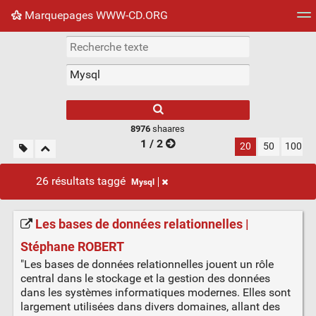
Marquepages WWW-CD.ORG
Nuage de tags
Mur d'images
Quotidien
Flux RS
8976
shaares
1 / 2
20
50
100
26 résultats taggé
Mysql
Les bases de données relationnelles |
Stéphane ROBERT
"Les bases de données relationnelles jouent un rôle
central dans le stockage et la gestion des données
dans les systèmes informatiques modernes. Elles sont
largement utilisées dans divers domaines, allant des