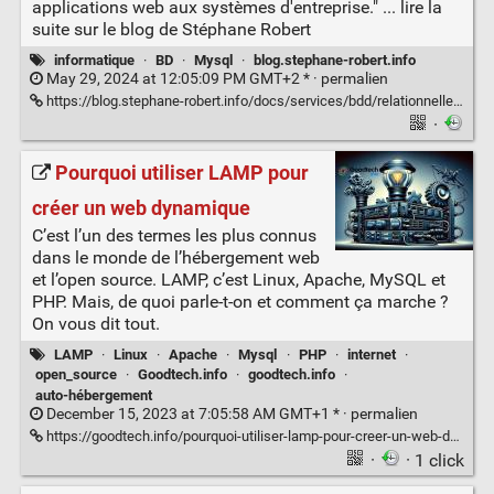
applications web aux systèmes d'entreprise." ... lire la
suite sur le blog de Stéphane Robert
informatique
·
BD
·
Mysql
·
blog.stephane-robert.info
May 29, 2024 at 12:05:09 PM GMT+2 * ·
permalien
https://blog.stephane-robert.info/docs/services/bdd/relationnelles/introduction/
·
Pourquoi utiliser LAMP pour
créer un web dynamique
C’est l’un des termes les plus connus
dans le monde de l’hébergement web
et l’open source. LAMP, c’est Linux, Apache, MySQL et
PHP. Mais, de quoi parle-t-on et comment ça marche ?
On vous dit tout.
LAMP
·
Linux
·
Apache
·
Mysql
·
PHP
·
internet
·
open_source
·
Goodtech.info
·
goodtech.info
·
auto-hébergement
December 15, 2023 at 7:05:58 AM GMT+1 * ·
permalien
https://goodtech.info/pourquoi-utiliser-lamp-pour-creer-un-web-dynamique/
·
· 1 click