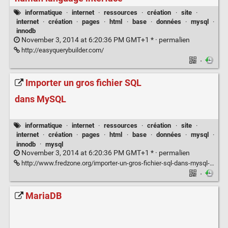
informatique
·
internet
·
ressources
·
création
·
site
·
internet
·
création
·
pages
·
html
·
base
·
données
·
mysql
·
innodb
November 3, 2014 at 6:20:36 PM GMT+1 * ·
permalien
http://easyquerybuilder.com/
·
Importer un gros fichier SQL
dans MySQL
informatique
·
internet
·
ressources
·
création
·
site
·
internet
·
création
·
pages
·
html
·
base
·
données
·
mysql
·
innodb
·
mysql
November 3, 2014 at 6:20:36 PM GMT+1 * ·
permalien
http://www.fredzone.org/importer-un-gros-fichier-sql-dans-mysql-243#utm_source=feed&utm_medium=feed&utm_campaign=feed
·
MariaDB