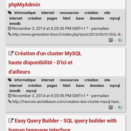
phpMyAdmin
informatique
·
internet
·
ressources
·
création
·
site
·
internet
·
création
·
pages
·
html
·
base
·
données
·
mysql
·
innodb
November 3, 2014 at 6:20:36 PM GMT+1 * ·
permalien
http://www.generation-linux.fr/index.php?post/2013/03/31/SQL-Buddy%2C-une-alternative-tr%C3%A8s-l%C3%A9g%C3%A8re-%C3%A0-phpMyAdmin
·
Création d'un cluster MySQL
haute disponibilité - D'ici et
d'ailleurs
informatique
·
internet
·
ressources
·
création
·
site
·
internet
·
création
·
pages
·
html
·
base
·
données
·
mysql
·
innodb
·
mysql
November 3, 2014 at 6:20:36 PM GMT+1 * ·
permalien
http://francois.aichelbaum.com/creation-dun-cluster-mysql-haute-disponibilite/
·
Easy Query Builder - SQL query builder with
human language interface