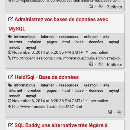
http://openclassrooms.com/courses/administrez-vos-bases-de-donnees-avec-mysql
·
· 3 clicks
Administrez vos bases de données avec
MySQL
informatique
·
internet
·
ressources
·
création
·
site
·
internet
·
création
·
pages
·
html
·
base
·
données
·
mysql
·
innodb
·
mysql
November 3, 2014 at 6:20:36 PM GMT+1 * ·
permalien
http://fr.openclassrooms.com/informatique/cours/administrez-vos-bases-de-donnees-avec-mysql
·
· 5 clicks
HeidiSql - Base de données
informatique
·
internet
·
ressources
·
création
·
site
·
internet
·
création
·
pages
·
html
·
base
·
données
·
mysql
·
innodb
·
mysql
November 3, 2014 at 6:20:36 PM GMT+1 * ·
permalien
http://www.framasoft.net/article5137.html
·
SQL Buddy, une alternative très légère à