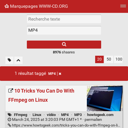
Marquepages WWW-CD.ORG
Nuage de tags
Mur d'images
Quotidien
Flux RS
8976
shaares
20
50
100
1 résultat taggé
MP4
10 Tricks You Can Do With
FFmpeg on Linux
FFmpeg
·
Linux
·
vidéo
·
MP4
·
MP3
·
howtogeek.com
March 24, 2025 at 3:20:03 PM GMT+1 * ·
permalien
https://www.howtogeek.com/tricks-you-can-do-with-ffmpeg-on-linux/