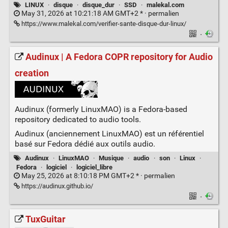
LINUX
·
disque
·
disque_dur
·
SSD
·
malekal.com
May 31, 2026 at 10:21:18 AM GMT+2 * ·
permalien
https://www.malekal.com/verifier-sante-disque-dur-linux/
·
Audinux | A Fedora COPR repository for Audio
creation
Audinux (formerly LinuxMAO) is a Fedora-based
repository dedicated to audio tools.
Audinux (anciennement LinuxMAO) est un référentiel
basé sur Fedora dédié aux outils audio.
Audinux
·
LinuxMAO
·
Musique
·
audio
·
son
·
Linux
·
Fedora
·
logiciel
·
logiciel_libre
May 25, 2026 at 8:10:18 PM GMT+2 * ·
permalien
https://audinux.github.io/
·
TuxGuitar