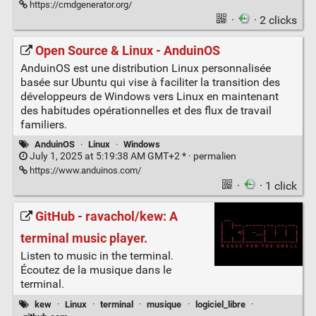
https://cmdgenerator.org/
·
· 2 clicks
Open Source & Linux - AnduinOS
AnduinOS est une distribution Linux personnalisée
basée sur Ubuntu qui vise à faciliter la transition des
développeurs de Windows vers Linux en maintenant
des habitudes opérationnelles et des flux de travail
familiers.
AnduinOS
·
Linux
·
Windows
July 1, 2025 at 5:19:38 AM GMT+2 * ·
permalien
https://www.anduinos.com/
·
· 1 click
GitHub - ravachol/kew: A
terminal music player.
Listen to music in the terminal.
Écoutez de la musique dans le
terminal.
kew
·
Linux
·
terminal
·
musique
·
logiciel_libre
·