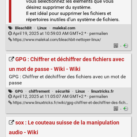
vous sélectionnez les éléments que vous
désirez supprimer du système.
Il est idéal pour supprimer les fichiers et
répertoires inutiles d’un système de fichiers.
BleachBit
·
Linux
·
malekal.com
April 19, 2025 at 10:59:03 AM GMT+2 * ·
permalien
https://www.malekal.com/bleachbit-nettoyer-linux/
·
GPG : Chiffrer et déchiffrer des fichiers avec
un mot de passe - Wiki - Wiki
GPG : Chiffrer et déchiffrer des fichiers avec un mot de
passe
GPG
·
chiffrement
·
sécurité
·
Linux
·
linuxtricks.fr
April 12, 2025 at 11:05:07 AM GMT+2 * ·
permalien
https://www.linuxtricks.fr/wiki/gpg-chiffrer-et-dechiffrer-des-fichiers-avec-un-mot-de-passe
·
sox : Le couteau suisse de la manipulation
audio - Wiki