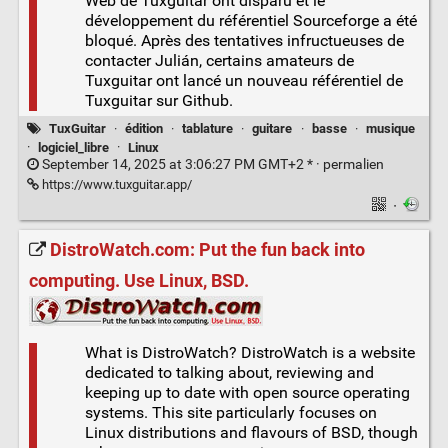
Web de Tuxguitar ont disparu et le
développement du référentiel Sourceforge a été
bloqué. Après des tentatives infructueuses de
contacter Julián, certains amateurs de
Tuxguitar ont lancé un nouveau référentiel de
Tuxguitar sur Github.
TuxGuitar
·
édition
·
tablature
·
guitare
·
basse
·
musique
·
logiciel_libre
·
Linux
September 14, 2025 at 3:06:27 PM GMT+2 * ·
permalien
https://www.tuxguitar.app/
·
DistroWatch.com: Put the fun back into
computing. Use Linux, BSD.
What is DistroWatch? DistroWatch is a website
dedicated to talking about, reviewing and
keeping up to date with open source operating
systems. This site particularly focuses on
Linux distributions and flavours of BSD, though