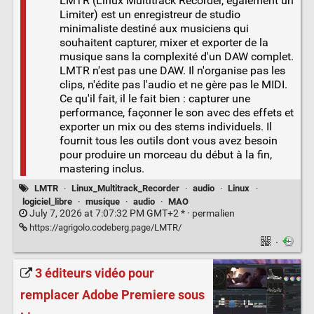
LMTR (Linux Multitrack Recorder, également un
Limiter) est un enregistreur de studio
minimaliste destiné aux musiciens qui
souhaitent capturer, mixer et exporter de la
musique sans la complexité d'un DAW complet.
LMTR n'est pas une DAW. Il n'organise pas les
clips, n'édite pas l'audio et ne gère pas le MIDI.
Ce qu'il fait, il le fait bien : capturer une
performance, façonner le son avec des effets et
exporter un mix ou des stems individuels. Il
fournit tous les outils dont vous avez besoin
pour produire un morceau du début à la fin,
mastering inclus.
LMTR
·
Linux_Multitrack_Recorder
·
audio
·
Linux
·
logiciel_libre
·
musique
·
audio
·
MAO
July 7, 2026 at 7:07:32 PM GMT+2 * ·
permalien
https://agrigolo.codeberg.page/LMTR/
·
3 éditeurs vidéo pour
remplacer Adobe Premiere sous