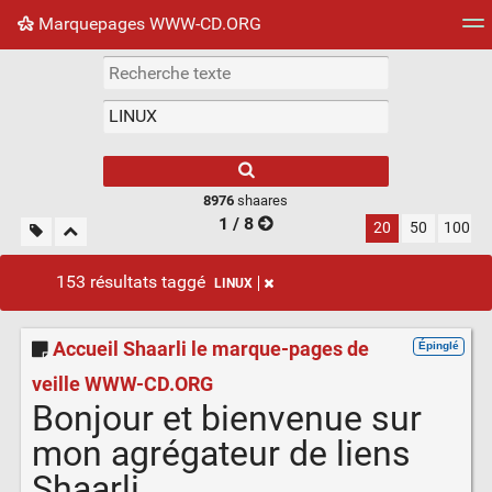
Marquepages WWW-CD.ORG
Nuage de tags
Mur d'images
Quotidien
Flux RS
8976
shaares
1 / 8
20
50
100
153 résultats taggé
LINUX
Accueil Shaarli le marque-pages de
Épinglé
veille WWW-CD.ORG
Bonjour et bienvenue sur
mon agrégateur de liens
Shaarli.