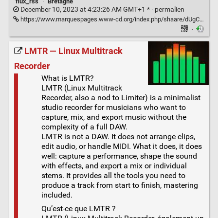
flux_rss
·
Bretagne
December 10, 2023 at 4:23:26 AM GMT+1 * ·
permalien
https://www.marquespages.www-cd.org/index.php/shaare/dUgCxQ
·
LMTR — Linux Multitrack
Recorder
What is LMTR?
LMTR (Linux Multitrack
Recorder, also a nod to Limiter) is a minimalist
studio recorder for musicians who want to
capture, mix, and export music without the
complexity of a full DAW.
LMTR is not a DAW. It does not arrange clips,
edit audio, or handle MIDI. What it does, it does
well: capture a performance, shape the sound
with effects, and export a mix or individual
stems. It provides all the tools you need to
produce a track from start to finish, mastering
included.
Qu’est-ce que LMTR ?