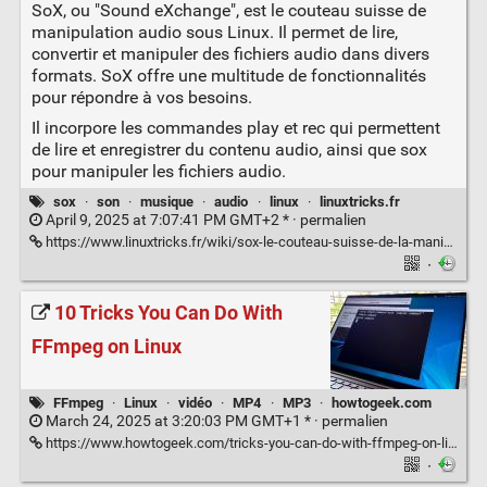
SoX, ou "Sound eXchange", est le couteau suisse de
manipulation audio sous Linux. Il permet de lire,
convertir et manipuler des fichiers audio dans divers
formats. SoX offre une multitude de fonctionnalités
pour répondre à vos besoins.
Il incorpore les commandes play et rec qui permettent
de lire et enregistrer du contenu audio, ainsi que sox
pour manipuler les fichiers audio.
sox
·
son
·
musique
·
audio
·
linux
·
linuxtricks.fr
April 9, 2025 at 7:07:41 PM GMT+2 * ·
permalien
https://www.linuxtricks.fr/wiki/sox-le-couteau-suisse-de-la-manipulation-audio
·
10 Tricks You Can Do With
FFmpeg on Linux
FFmpeg
·
Linux
·
vidéo
·
MP4
·
MP3
·
howtogeek.com
March 24, 2025 at 3:20:03 PM GMT+1 * ·
permalien
https://www.howtogeek.com/tricks-you-can-do-with-ffmpeg-on-linux/
·