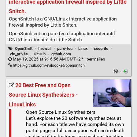
interactive application firewall inspired by Little
Snitch.
OpenSnitch is a GNU/Linux interactive application
firewall inspired by Little Snitch.
OpenSnich est un pare-feu d'application interactif
GNU/Linux inspiré du Little Snitch.
OpenSnift
·
firewall
·
pare-feu
·
Linux
·
sécurité
·
vie_privée
·
GitHub
·
github.com
May 19, 2025 at 9:16:56 AM GMT+2 * ·
permalien
https://github.com/evilsocket/opensnitch
·
20 Best Free and Open
Source Linux Synthesizers -
LinuxLinks
Open Source Linux Synthesizers
Let’s explore the 20 software synthesizers at
hand. For each title we have compiled its own
portal page, a full description with an in-depth
analysis of its features, screenshots, together