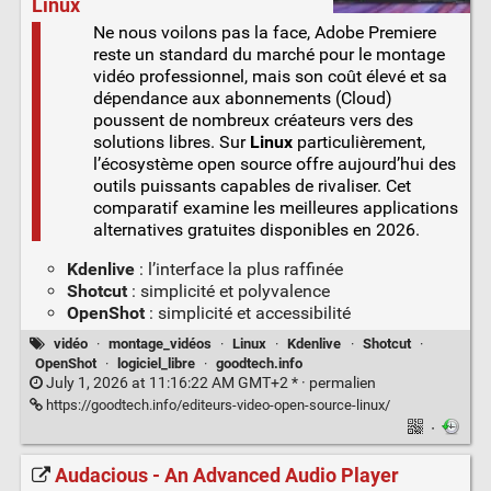
Linux
Ne nous voilons pas la face, Adobe Premiere
reste un standard du marché pour le montage
vidéo professionnel, mais son coût élevé et sa
dépendance aux abonnements (Cloud)
poussent de nombreux créateurs vers des
solutions libres. Sur
Linux
particulièrement,
l’écosystème open source offre aujourd’hui des
outils puissants capables de rivaliser. Cet
comparatif examine les meilleures applications
alternatives gratuites disponibles en 2026.
Kdenlive
: l’interface la plus raffinée
Shotcut
: simplicité et polyvalence
OpenShot
: simplicité et accessibilité
vidéo
·
montage_vidéos
·
Linux
·
Kdenlive
·
Shotcut
·
OpenShot
·
logiciel_libre
·
goodtech.info
July 1, 2026 at 11:16:22 AM GMT+2 * ·
permalien
https://goodtech.info/editeurs-video-open-source-linux/
·
Audacious - An Advanced Audio Player