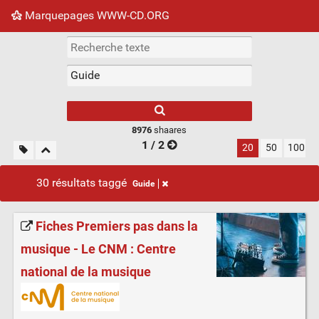
Marquepages WWW-CD.ORG
Nuage de tags
Mur d'images
Quotidien
Flux RS
8976
shaares
1 / 2
20
50
100
30 résultats taggé
Guide
Fiches Premiers pas dans la
musique - Le CNM : Centre
national de la musique