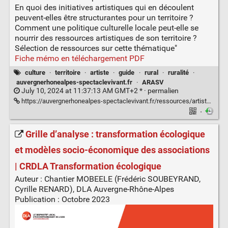
En quoi des initiatives artistiques qui en découlent
peuvent-elles être structurantes pour un territoire ?
Comment une politique culturelle locale peut-elle se
nourrir des ressources artistiques de son territoire ?
Sélection de ressources sur cette thématique"
Fiche mémo en téléchargement PDF
culture
·
territoire
·
artiste
·
guide
·
rural
·
ruralité
·
auvergnerhonealpes-spectaclevivant.fr
·
ARASV
July 10, 2024 at 11:37:13 AM GMT+2 * ·
permalien
https://auvergnerhonealpes-spectaclevivant.fr/ressources/artistes-et-habitants-enjeux-de-limplantation-dequipes-artistiques-en-milieu-rural/
·
Grille d’analyse : transformation écologique
et modèles socio-économique des associations
| CRDLA Transformation écologique
Auteur : Chantier MOBEELE (Frédéric SOUBEYRAND,
Cyrille RENARD), DLA Auvergne-Rhône-Alpes
Publication : Octobre 2023