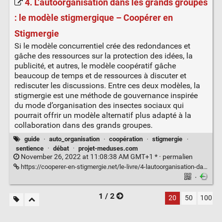
4. L’autoorganisation dans les grands groupes
: le modèle stigmergique – Coopérer en
Stigmergie
Si le modèle concurrentiel crée des redondances et
gâche des ressources sur la protection des idées, la
publicité, et autres, le modèle coopératif gâche
beaucoup de temps et de ressources à discuter et
rediscuter les discussions. Entre ces deux modèles, la
stigmergie est une méthode de gouvernance inspirée
du mode d’organisation des insectes sociaux qui
pourrait offrir un modèle alternatif plus adapté à la
collaboration dans des grands groupes.
guide
·
auto_organisation
·
coopération
·
stigmergie
·
sentience
·
débat
·
projet-meduses.com
November 26, 2022 at 11:08:38 AM GMT+1 * ·
permalien
https://cooperer-en-stigmergie.net/le-livre/4-lautoorganisation-dans-les-grands-groupes-le-modele-stigmergique/
·
1 / 2
20
50
100