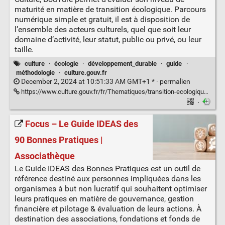
maturité en matière de transition écologique. Parcours
numérique simple et gratuit, il est à disposition de
l’ensemble des acteurs culturels, quel que soit leur
domaine d’activité, leur statut, public ou privé, ou leur
taille.
culture
·
écologie
·
développement_durable
·
guide
·
méthodologie
·
culture.gouv.fr
December 2, 2024 at 10:51:33 AM GMT+1 * ·
permalien
https://www.culture.gouv.fr/fr/Thematiques/transition-ecologique/Centre-de-ressources-Transition-ecologique-de-la-Culture/bouture-la-boussole-ecologique-de-la-culture
·
Focus – Le Guide IDEAS des
90 Bonnes Pratiques |
Associathèque
Le Guide IDEAS des Bonnes Pratiques est un outil de
référence destiné aux personnes impliquées dans les
organismes à but non lucratif qui souhaitent optimiser
leurs pratiques en matière de gouvernance, gestion
financière et pilotage & évaluation de leurs actions. À
destination des associations, fondations et fonds de