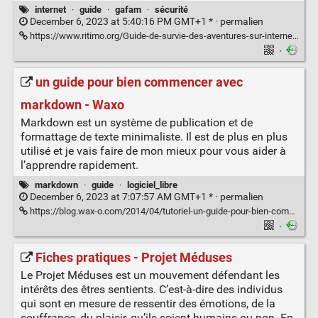
internet
·
guide
·
gafam
·
sécurité
December 6, 2023 at 5:40:16 PM GMT+1 * ·
permalien
https://www.ritimo.org/Guide-de-survie-des-aventures-sur-internet-10313
·
un guide pour bien commencer avec
markdown - Waxo
Markdown est un système de publication et de
formattage de texte minimaliste. Il est de plus en plus
utilisé et je vais faire de mon mieux pour vous aider à
l’apprendre rapidement.
markdown
·
guide
·
logiciel_libre
December 6, 2023 at 7:07:57 AM GMT+1 * ·
permalien
https://blog.wax-o.com/2014/04/tutoriel-un-guide-pour-bien-commencer-avec-markdown/
·
Fiches pratiques - Projet Méduses
Le Projet Méduses est un mouvement défendant les
intérêts des êtres sentients. C’est-à-dire des individus
qui sont en mesure de ressentir des émotions, de la
souffrance, du plaisir, qu’ils soient humains ou non. En