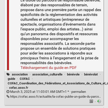
Le Guide du parcours de responsable bénévole,
élaboré par des responsables de terrain,
propose dans une première partie un rappel des
spécificités de la réglementation des activités
culturelles et artistiques (entrepreneur de
spectacle, organisations d’événements dans
l’espace public, emploi des artistes…) ainsi
qu’un panorama des dispositifs et ressources
disponibles pour accompagner les
responsables associatifs. La seconde partie
propose un ensemble de solutions pratiques
pour aider les associations à répondre aux
principaux freins à l’engagement et la prise de
responsabilités des bénévoles.
Téléchargement du guide en PDF
association
·
association_culturelle
·
bénévole
·
bénévolat
·
guide
·
COFAC
·
COFAC_Coordination_des_Fédérations_et_Associations_de_Culture_et
·
cofac.asso.fr
March 3, 2025 at 11:03:01 AM GMT+1 * ·
permalien
https://cofac.asso.fr/actualite/la-cofac-publie-un-guide-du-parcours-de-responsable-benevole-pour-accompagner-lengagement-et-la-prise-de-responsabilite-des-benevoles/
·