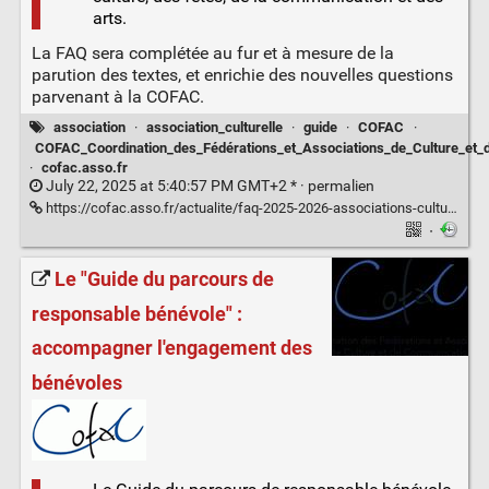
arts.
La FAQ sera complétée au fur et à mesure de la
parution des textes, et enrichie des nouvelles questions
parvenant à la COFAC.
association
·
association_culturelle
·
guide
·
COFAC
·
COFAC_Coordination_des_Fédérations_et_Associations_de_Culture_et
·
cofac.asso.fr
July 22, 2025 at 5:40:57 PM GMT+2 * ·
permalien
https://cofac.asso.fr/actualite/faq-2025-2026-associations-culturelles-trouvez-les-reponses-a-vos-questions/
·
Le "Guide du parcours de
responsable bénévole" :
accompagner l'engagement des
bénévoles