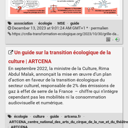
association
·
écologie
·
MSE
·
guide
December 13, 2023 at 9:01:24 AM GMT+1 * ·
permalien
https://crdla-transformation-ecologique.org/2023/10/30/grille-danalyse-transformation-ecologique-et-modeles-socio-economique-des-associations/
·
Un guide sur la transition écologique de la
culture | ARTCENA
En septembre 2022, la ministre de la Culture, Rima
Abdul Malak, annonçait la mise en œuvre d’un plan
d’action en faveur de la transition écologique du
secteur culturel, responsable de 2% des émissions de
gaz à effet de serre de la France – chiffre qui n’intègre
cependant pas les mobilités ni la consommation
audiovisuelle et numérique.
écologie
·
culture
·
guide
·
artcena.fr
·
ARTCENA_centre_national_des_arts_du_cirque_de_la_rue_et_du_théâtre
·
ARTCENA