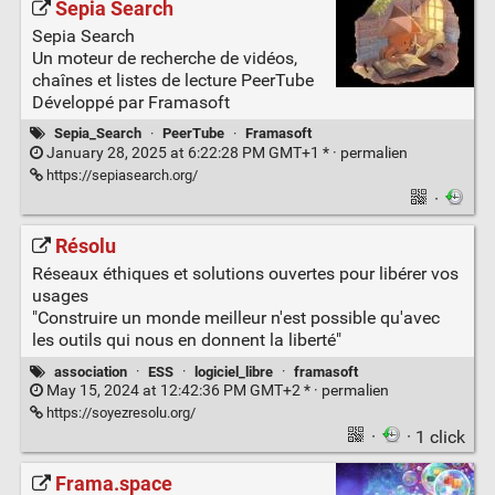
Sepia Search
Sepia Search
Un moteur de recherche de vidéos,
chaînes et listes de lecture PeerTube
Développé par Framasoft
Sepia_Search
·
PeerTube
·
Framasoft
January 28, 2025 at 6:22:28 PM GMT+1 * ·
permalien
https://sepiasearch.org/
·
Résolu
Réseaux éthiques et solutions ouvertes pour libérer vos
usages
"Construire un monde meilleur n'est possible qu'avec
les outils qui nous en donnent la liberté"
association
·
ESS
·
logiciel_libre
·
framasoft
May 15, 2024 at 12:42:36 PM GMT+2 * ·
permalien
https://soyezresolu.org/
·
· 1 click
Frama.space