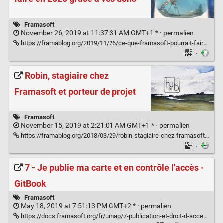
Framasoft
November 26, 2019 at 11:37:31 AM GMT+1 * ·
permalien
https://framablog.org/2019/11/26/ce-que-framasoft-pourrait-faire-en-2020-grace-a-vos-dons/
·
Robin, stagiaire chez
Framasoft et porteur de projet
Framasoft
November 15, 2019 at 2:21:01 AM GMT+1 * ·
permalien
https://framablog.org/2018/03/29/robin-stagiaire-chez-framasoft-et-porteur-de-projet/
·
7 - Je publie ma carte et en contrôle l'accès ·
GitBook
Framasoft
May 18, 2019 at 7:51:13 PM GMT+2 * ·
permalien
https://docs.framasoft.org/fr/umap/7-publication-et-droit-d-acces.html