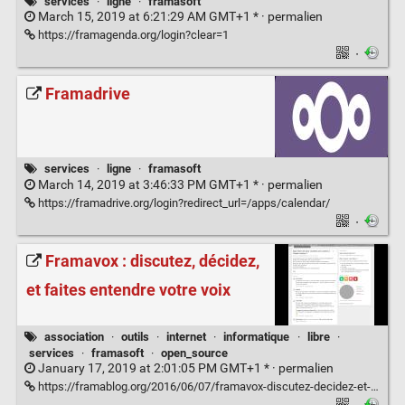
services
·
ligne
·
framasoft
March 15, 2019 at 6:21:29 AM GMT+1 * ·
permalien
https://framagenda.org/login?clear=1
·
Framadrive
services
·
ligne
·
framasoft
March 14, 2019 at 3:46:33 PM GMT+1 * ·
permalien
https://framadrive.org/login?redirect_url=/apps/calendar/
·
Framavox : discutez, décidez,
et faites entendre votre voix
association
·
outils
·
internet
·
informatique
·
libre
·
services
·
framasoft
·
open_source
January 17, 2019 at 2:01:05 PM GMT+1 * ·
permalien
https://framablog.org/2016/06/07/framavox-discutez-decidez-et-faites-entendre-votre-voix/