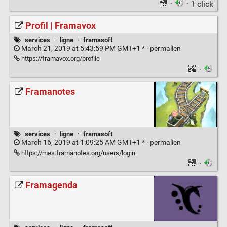
·
· 1 click
Profil | Framavox
services
·
ligne
·
framasoft
March 21, 2019 at 5:43:59 PM GMT+1 * ·
permalien
https://framavox.org/profile
·
Framanotes
services
·
ligne
·
framasoft
March 16, 2019 at 1:09:25 AM GMT+1 * ·
permalien
https://mes.framanotes.org/users/login
·
Framagenda