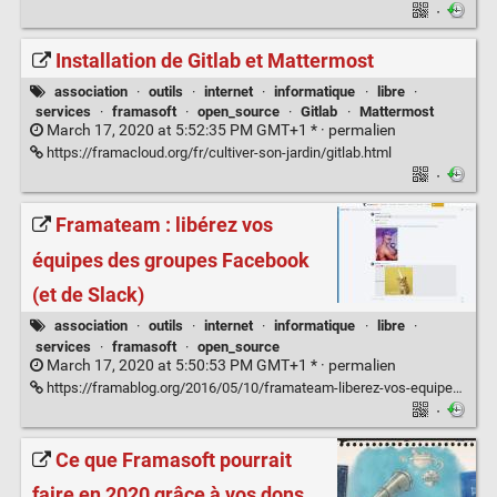
·
Installation de Gitlab et Mattermost
association
·
outils
·
internet
·
informatique
·
libre
·
services
·
framasoft
·
open_source
·
Gitlab
·
Mattermost
March 17, 2020 at 5:52:35 PM GMT+1 * ·
permalien
https://framacloud.org/fr/cultiver-son-jardin/gitlab.html
·
Framateam : libérez vos
équipes des groupes Facebook
(et de Slack)
association
·
outils
·
internet
·
informatique
·
libre
·
services
·
framasoft
·
open_source
March 17, 2020 at 5:50:53 PM GMT+1 * ·
permalien
https://framablog.org/2016/05/10/framateam-liberez-vos-equipes-des-groupes-facebook-et-de-slack/
·
Ce que Framasoft pourrait
faire en 2020 grâce à vos dons