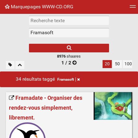
Marquepages WWW-CD.ORG
Nuage de tags
Mur d'images
Quotidien
Flux RS
8976
shaares
1 / 2
20
50
100
34 résultats taggé
Framasoft
Framadate - Organiser des
rendez-vous simplement,
librement.