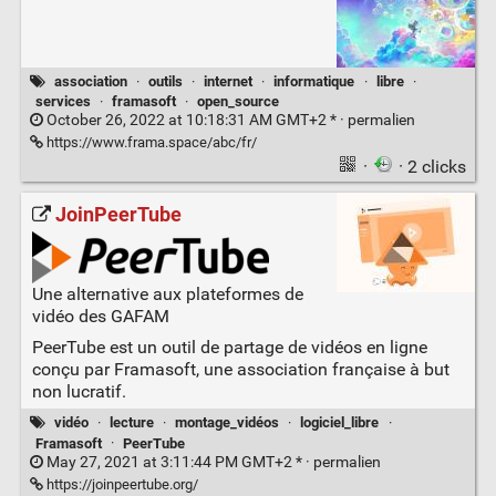
association
·
outils
·
internet
·
informatique
·
libre
·
services
·
framasoft
·
open_source
October 26, 2022 at 10:18:31 AM GMT+2 * ·
permalien
https://www.frama.space/abc/fr/
·
· 2 clicks
JoinPeerTube
Une alternative aux plateformes de
vidéo des GAFAM
PeerTube est un outil de partage de vidéos en ligne
conçu par Framasoft, une association française à but
non lucratif.
vidéo
·
lecture
·
montage_vidéos
·
logiciel_libre
·
Framasoft
·
PeerTube
May 27, 2021 at 3:11:44 PM GMT+2 * ·
permalien
https://joinpeertube.org/