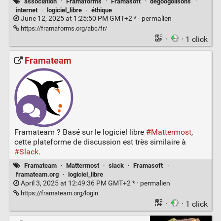
association
·
Framaforms
·
Framasoft
·
dégoogolisons
·
internet
·
logiciel_libre
·
éthique
June 12, 2025 at 1:25:50 PM GMT+2 * ·
permalien
https://framaforms.org/abc/fr/
·
· 1 click
Framateam
Framateam ? Basé sur le logiciel libre
#Mattermost
,
cette plateforme de discussion est très similaire à
#Slack
.
Framateam
·
Mattermost
·
slack
·
Framasoft
·
framateam.org
·
logiciel_libre
April 3, 2025 at 12:49:36 PM GMT+2 * ·
permalien
https://framateam.org/login
·
· 1 click