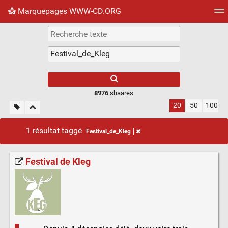
Marquepages WWW-CD.ORG
Nuage de tags
Mur d'images
Quotidien
Flux RS
8976
shaares
20
50
100
1 résultat taggé
Festival_de_Kleg
Festival de Kleg