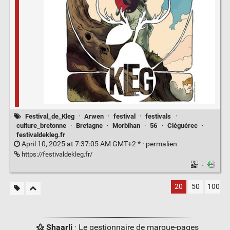
Festival_de_Kleg
·
Arwen
·
festival
·
festivals
·
culture_bretonne
·
Bretagne
·
Morbihan
·
56
·
Cléguérec
·
festivaldekleg.fr
April 10, 2025 at 7:37:05 AM GMT+2 * ·
permalien
https://festivaldekleg.fr/
·
20
50
100
Shaarli
· Le gestionnaire de marque-pages