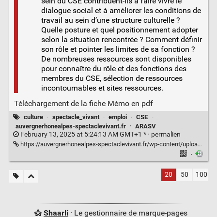
sein du CSE contribuent-ils à faire vivre le
dialogue social et à améliorer les conditions de
travail au sein d’une structure culturelle ?
Quelle posture et quel positionnement adopter
selon la situation rencontrée ? Comment définir
son rôle et pointer les limites de sa fonction ?
De nombreuses ressources sont disponibles
pour connaître du rôle et des fonctions des
membres du CSE, sélection de ressources
incontournables et sites ressources.
Téléchargement de la fiche Mémo en pdf
culture
·
spectacle_vivant
·
emploi
·
CSE
·
auvergnerhonealpes-spectaclevivant.fr
·
ARASV
February 13, 2025 at 5:24:13 AM GMT+1 * ·
permalien
https://auvergnerhonealpes-spectaclevivant.fr/wp-content/uploads/2023/09/FM_Membres-CSE_Version-2025.pdf
·
20
50
100
Shaarli
· Le gestionnaire de marque-pages