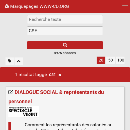
Marquepages WWW-CD.ORG
Nuage de tags
Mur d'images
Quotidien
Flux RS
8976
shaares
20
50
100
1 résultat taggé
CSE
DIALOGUE SOCIAL & représentants du
personnel
Comment les représentants des salariés au