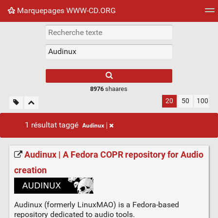
Marquepages WWW-CD.ORG
Nuage de tags
Mur d'images
Quotidien
Flux RS
8976
shaares
20
50
100
1 résultat taggé
Audinux
Audinux | A Fedora COPR repository for Audio
creation
Audinux (formerly LinuxMAO) is a Fedora-based
repository dedicated to audio tools.