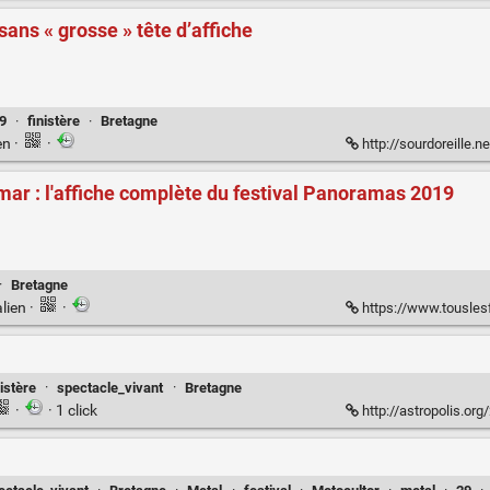
 sans « grosse » tête d’affiche
9
·
finistère
·
Bretagne
en
·
·
http://sourdoreille.net/
r : l'affiche complète du festival Panoramas 2019
·
Bretagne
lien
·
·
https://www.touslesfestivals.com/act
nistère
·
spectacle_vivant
·
Bretagne
·
· 1 click
http://astropolis.or