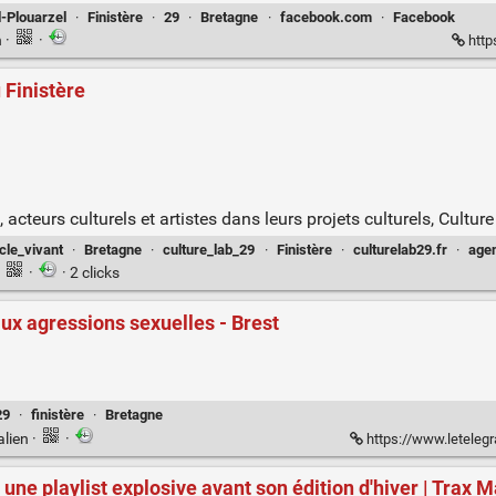
-Plouarzel
·
Finistère
·
29
·
Bretagne
·
facebook.com
·
Facebook
n
·
·
http
 Finistère
 acteurs culturels et artistes dans leurs projets culturels, Culture
cle_vivant
·
Bretagne
·
culture_lab_29
·
Finistère
·
culturelab29.fr
·
agen
·
·
· 2 clicks
aux agressions sexuelles - Brest
29
·
finistère
·
Bretagne
alien
·
·
https://www.letelegramme.fr/finistere/brest/agressions
e une playlist explosive avant son édition d'hiver | Trax 