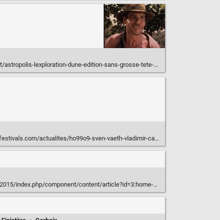
astropolis-lexploration-dune-edition-sans-grosse-tete-daffiche/
ualites/ho99o9-sven-vaeth-vladimir-cauchemar-laffiche-complete-du-festival-panoramas-2019-301118
g/2015/index.php/component/content/article?id=3:home-3