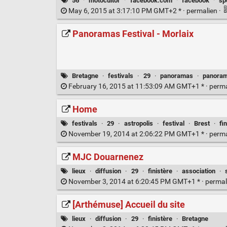
56
·
motocultor
·
facebook.com
·
facebook
·
sp
May 6, 2015 at 3:17:10 PM GMT+2 * ·
permalien
·
Panoramas Festival - Morlaix
Bretagne
·
festivals
·
29
·
panoramas
·
panora
February 16, 2015 at 11:53:09 AM GMT+1 * ·
perm
Home
festivals
·
29
·
astropolis
·
festival
·
Brest
·
fi
November 19, 2014 at 2:06:22 PM GMT+1 * ·
perm
MJC Douarnenez
lieux
·
diffusion
·
29
·
finistère
·
association
·
November 3, 2014 at 6:20:45 PM GMT+1 * ·
permal
[Arthémuse] Accueil du site
lieux
·
diffusion
·
29
·
finistère
·
Bretagne