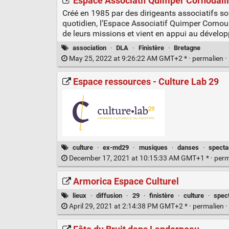
Espace Associatif Quimper Cornouail
Créé en 1985 par des dirigeants associatifs s
quotidien, l’Espace Associatif Quimper Cornoua
de leurs missions et vient en appui au dévelop
association
·
DLA
·
Finistère
·
Bretagne
May 25, 2022 at 9:26:22 AM GMT+2 * ·
permalien
·
Espace ressources - Culture Lab 29
culture
·
ex-md29
·
musiques
·
danses
·
specta
December 17, 2021 at 10:15:33 AM GMT+1 * ·
perm
Armorica Espace Culturel
lieux
·
diffusion
·
29
·
finistère
·
culture
·
spec
April 29, 2021 at 2:14:38 PM GMT+2 * ·
permalien
·