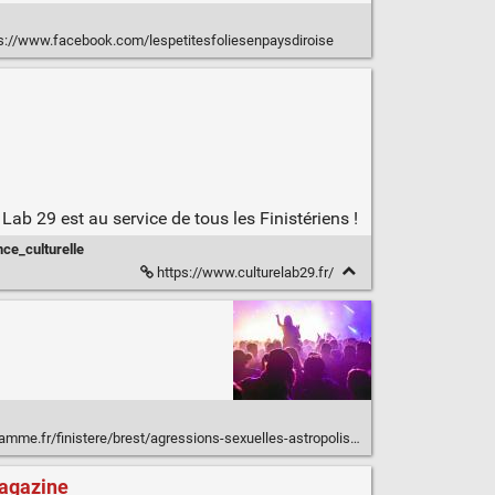
s://www.facebook.com/lespetitesfoliesenpaysdiroise
 Lab 29 est au service de tous les Finistériens !
ce_culturelle
https://www.culturelab29.fr/
-sexuelles-astropolis-veut-que-les-femmes-se-sentent-en-securite-en-festival-11-02-2020-12500854.php?share_auth=5ad3ffc6cf87ec659f31edb5c280a6dc
Magazine