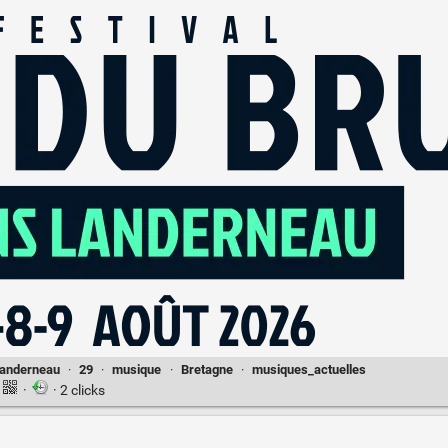
anderneau
·
29
·
musique
·
Bretagne
·
musiques_actuelles
·
· 2 clicks