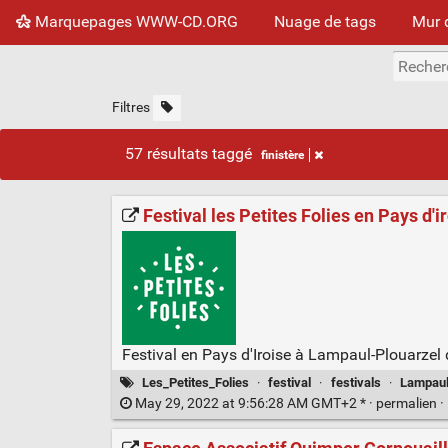
Marquepages WWW-CD.ORG
Nuage de tags
Mur 
Filtres
57 résultats taggé
finistère
Festival les Petites Folies en Pays d'i
Festival en Pays d'Iroise à Lampaul-Plouarzel 
Les_Petites_Folies
·
festival
·
festivals
·
Lampaul
May 29, 2022 at 9:56:28 AM GMT+2 * ·
permalien
·