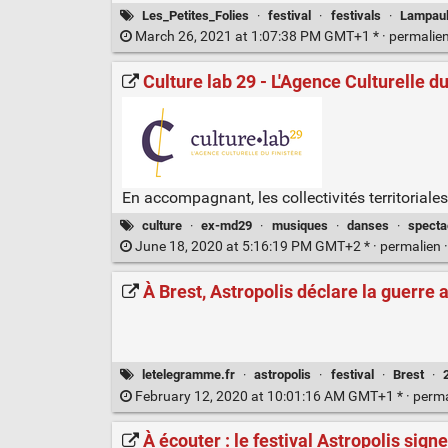
Les_Petites_Folies
·
festival
·
festivals
·
Lampaul
March 26, 2021 at 1:07:38 PM GMT+1 * ·
permalie
Culture lab 29 - L'Agence Culturelle du
En accompagnant, les collectivités territoriales,
culture
·
ex-md29
·
musiques
·
danses
·
specta
June 18, 2020 at 5:16:19 PM GMT+2 * ·
permalien
À Brest, Astropolis déclare la guerre 
letelegramme.fr
·
astropolis
·
festival
·
Brest
·
February 12, 2020 at 10:01:16 AM GMT+1 * ·
perm
À écouter : le festival Astropolis sign