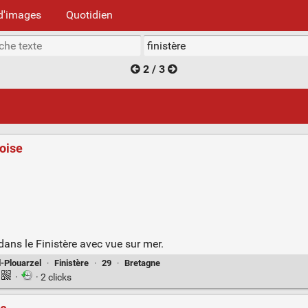
d'images
Quotidien
2 / 3
roise
dans le Finistère avec vue sur mer.
-Plouarzel
·
Finistère
·
29
·
Bretagne
·
· 2 clicks