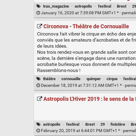
trax_magazine
·
astropolis
·
festival
·
Brest
·
2
January 16, 2020 at 7:39:08 PM GMT+1 * ·
permal
Circonova - Théâtre de Cornouaille
Circonova fait vibrer le cirque en écho des e
conviés que les amateurs d’acrobaties et de fri
de leurs idées.
Nos trois rendez-vous en grande salle sont cond
scène, la dernière s’engage dans une narration
acrobatie burlesque vous donnent de multiples
Rassemblons-nous !
théâtre
·
cornouaille
·
quimper
·
cirque
·
festiva
December 18, 2019 at 7:31:12 AM GMT+1 * ·
perma
Astropolis L'Hiver 2019 : le sens de la 
astropolis
·
festival
·
Brest
·
29
·
finistère
·
Br
February 20, 2019 at 6:44:01 PM GMT+1 * ·
permal