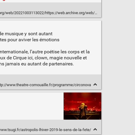
13022/https://web.archive.org/web/20221003113022/https://www.traxmag.com/festival-astropolis-hiver/
 de musique y sont autant
ltes pour aviver les émotions
ernationale, l’autre poétise les corps et la
x de Cirque ici, clown, magie nouvelle et
ns jamais eu autant de partenaires.
tp://www.theatre-cornouaille.fr/programme/circonova
ww.tsugi.fr/astropolis-lhiver-2019-le-sens-de-la-fete/