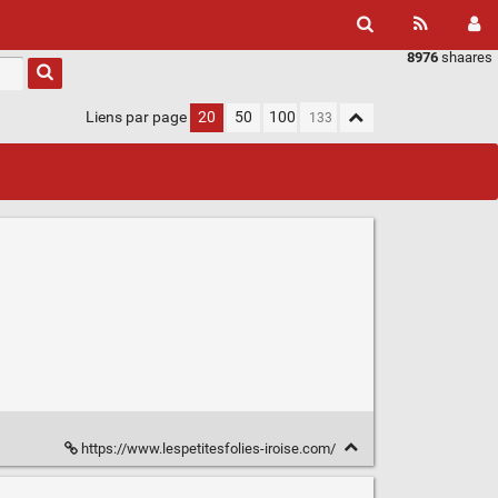
8976
shaares
Liens par page
20
50
100
https://www.lespetitesfolies-iroise.com/