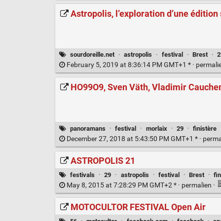
Astropolis, l’exploration d’une édition
sourdoreille.net
·
astropolis
·
festival
·
Brest
·
2
February 5, 2019 at 8:36:14 PM GMT+1 * ·
permali
HO99O9, Sven Väth, Vladimir Cauchema
panoramans
·
festival
·
morlaix
·
29
·
finistère
December 27, 2018 at 5:43:50 PM GMT+1 * ·
perma
ASTROPOLIS 21
festivals
·
29
·
astropolis
·
festival
·
Brest
·
fi
May 8, 2015 at 7:28:29 PM GMT+2 * ·
permalien
·
MOTOCULTOR FESTIVAL Open Air