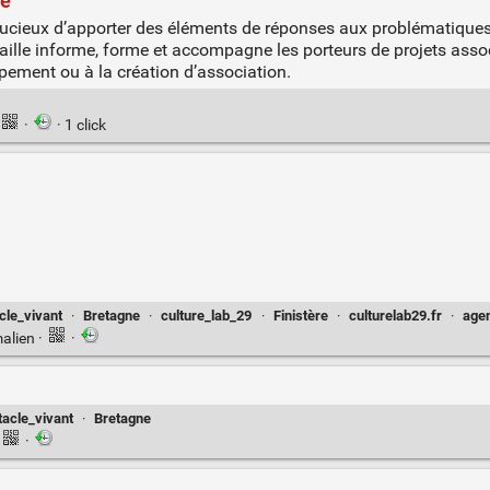
le
oucieux d’apporter des éléments de réponses aux problématiques
ille informe, forme et accompagne les porteurs de projets associa
pement ou à la création d’association.
·
· 1 click
cle_vivant
·
Bretagne
·
culture_lab_29
·
Finistère
·
culturelab29.fr
·
agen
alien
·
·
tacle_vivant
·
Bretagne
·