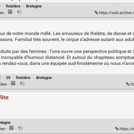
9
·
finistère
·
Bretagne
ien
·
·
https://web.archive.org/web/202210031
njeux de notre monde mêlé. Les amoureux de théâtre, de danse et
ssons. Familial très souvent, le cirque s’adresse autant aux adu
uits par des femmes : l’une ouvre une perspective politique et int
 incroyable d’humour distancié. Et autour du chapiteau somptueu
 rendez-vous, dans une équipée sud-finistérienne où nous n’avo
l
·
29
·
finistère
·
Bretagne
lien
·
·
ht
fête
etagne
ien
·
·
https://w