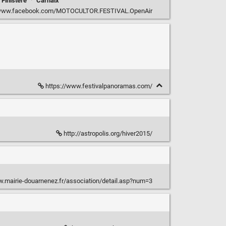
Finistère
·
Carhaix
/www.facebook.com/MOTOCULTOR.FESTIVAL.OpenAir
https://www.festivalpanoramas.com/
http://astropolis.org/hiver2015/
w.mairie-douarnenez.fr/association/detail.asp?num=3