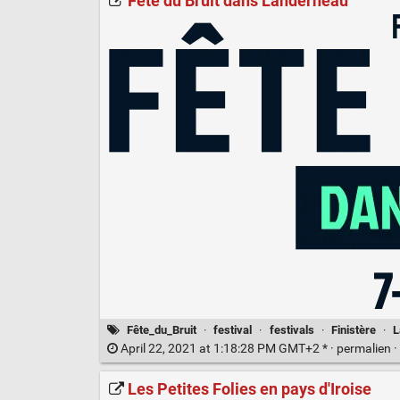
Fête du Bruit dans Landerneau
Fête_du_Bruit
·
festival
·
festivals
·
Finistère
·
L
April 22, 2021 at 1:18:28 PM GMT+2 * ·
permalien
·
Les Petites Folies en pays d'Iroise