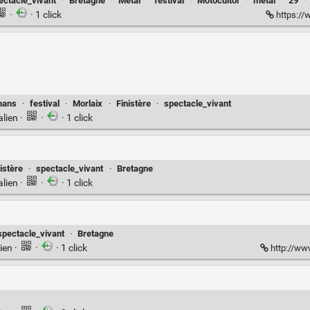
ectacle_vivant
·
Bretagne
·
Metal
·
festival
·
Motocultor
·
metal
·
29
·
·
· 1 click
https:/
mans
·
festival
·
Morlaix
·
Finistère
·
spectacle_vivant
alien
·
·
· 1 click
nistère
·
spectacle_vivant
·
Bretagne
alien
·
·
· 1 click
spectacle_vivant
·
Bretagne
ien
·
·
· 1 click
http://ww