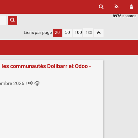
8976
shaares
Liens par page
20
50
100
ur les communautés Dolibarr et Odoo -
tembre 2026 ! 📢 🎧