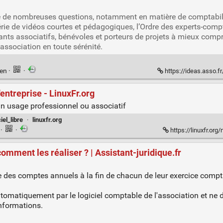
e de nombreuses questions, notamment en matière de comptabilit
 série de vidéos courtes et pédagogiques, l’Ordre des experts-com
geants associatifs, bénévoles et porteurs de projets à mieux comp
r association en toute sérénité.
ien
·
·
https://ideas.asso.fr/actualites
entreprise - LinuxFr.org
n usage professionnel ou associatif
ciel_libre
·
linuxfr.org
n
·
·
https://linuxfr.org
comment les réaliser ? | Assistant-juridique.fr
 des comptes annuels à la fin de chacun de leur exercice compta
automatiquement par le logiciel comptable de l'association et ne
nformations.