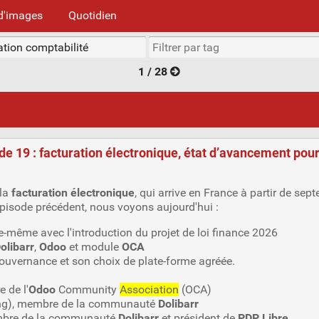
d'images
Quotidien
1 / 28
de 19 : facturation électronique, état d’avancement po
 la
facturation électronique
, qui arrive en France à partir de sep
 épisode précédent, nous voyons aujourd'hui :
le-même avec l'introduction du projet de loi finance 2026
olibarr
,
Odoo
et module
OCA
gouvernance et son choix de plate-forme agréée.
 de l'
Odoo
Community
Association
(OCA)
ng), membre de la communauté
Dolibarr
embre de la communauté
Dolibarr
et président de
PDP Libre