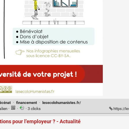
écénat
·
financement
·
lesecolohumanistes.fr/
alien
·
·
· 3 clicks
https://l
tions pour l’employeur ? - Actualité