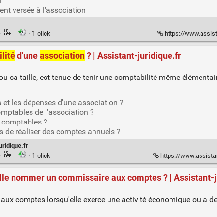
n
t versée à l'association
·
·
· 1 click
https://www.assist
lité
d'une
association
? | Assistant-juridique.fr
 ou sa taille, est tenue de tenir une comptabilité même élémentai
 et les dépenses d'une association ?
mptables de l'association ?
s comptables ?
es de réaliser des comptes annuels ?
uridique.fr
·
·
· 1 click
https://www.assistant
lle nommer un commissaire aux comptes ? | Assistant-j
ux comptes lorsqu'elle exerce une activité économique ou a de