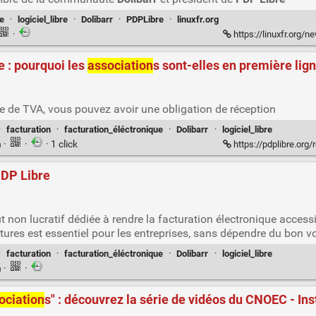
e
·
logiciel_libre
·
Dolibarr
·
PDPLibre
·
linuxfr.org
·
https://linuxfr.org/news/podcast-projets
e : pourquoi les
association
s sont-elles en première lign
e de TVA, vous pouvez avoir une obligation de réception
·
facturation
·
facturation_éléctronique
·
Dolibarr
·
logiciel_libre
n
·
·
· 1 click
https://pdplibre.org/reforme-de-la-
PDP Libre
t non lucratif dédiée à rendre la facturation électronique acces
ctures est essentiel pour les entreprises, sans dépendre du bon vou
·
facturation
·
facturation_éléctronique
·
Dolibarr
·
logiciel_libre
n
·
·
ociation
s" : découvrez la série de vidéos du CNOEC - Ins