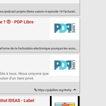
-libres-saison-4-episode-19-facturation-electronique-etat-d-avancement-pour-les-communautes-dolibarr-et-odoo
e ? 🤨 - PDP Libre
facturation-electronique-pourquoi-les-associations-sont-elles-en-premiere-ligne-%f0%9f%a4%a8/
sible à tous. Nous croyons que
loir d’un tiers privé.
https://pdplibre.org/#why
titut IDEAS - Label