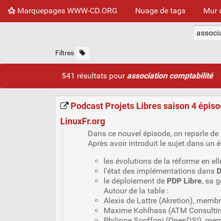
Marquepages WWW-CD.ORG
Nuage de tags
Mur 
Filtres
541 résultats pour
association comptabilité
Podcast Projets Libres saison 4 épiso
LinuxFr.org
Dans ce nouvel épisode, on reparle de
Après avoir introduit le sujet dans un
les évolutions de la réforme en el
l'état des implémentations dans
D
le déploiement de
PDP Libre
, sa 
Autour de la table :
Alexis de Lattre (Akretion), membre
Maxime Kohlhass (ATM Consulti
Philippe Scoffoni (OpenDSI), m