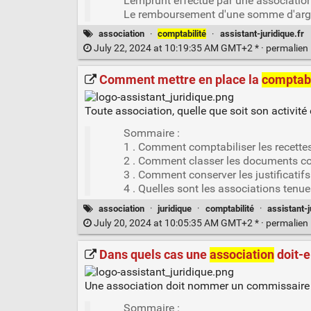
L'emprunt effectué par une associatio
Le remboursement d'une somme d'argen
association
·
comptabilité
·
assistant-juridique.fr
July 22, 2024 at 10:19:35 AM GMT+2 * ·
permalien
Comment mettre en place la
comptabi
Toute association, quelle que soit son activité
Sommaire :
1 . Comment comptabiliser les recettes
2 . Comment classer les documents co
3 . Comment conserver les justificatif
4 . Quelles sont les associations tenu
association
·
juridique
·
comptabilité
·
assistant-j
July 20, 2024 at 10:05:35 AM GMT+2 * ·
permalien
Dans quels cas une
association
doit-e
Une association doit nommer un commissaire a
Sommaire :