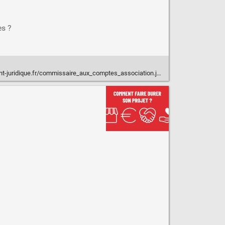
es ?
t-juridique.fr/commissaire_aux_comptes_association.jsp