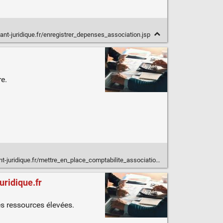
ant-juridique.fr/enregistrer_depenses_association.jsp
re.
-juridique.fr/mettre_en_place_comptabilite_association.jsp
uridique.fr
s ressources élevées.