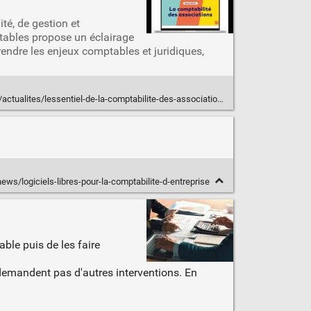
é, de gestion et
ptables propose un éclairage
rendre les enjeux comptables et juridiques,
/lessentiel-de-la-comptabilite-des-associations-decouvrez-la-serie-de-videos-du-cnoec/
/news/logiciels-libres-pour-la-comptabilite-d-entreprise
ble puis de les faire
 demandent pas d'autres interventions. En