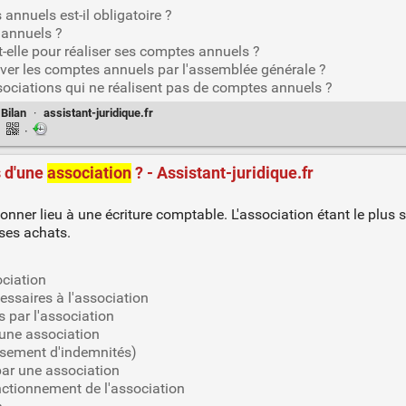
annuels est-il obligatoire ?
 annuels ?
-t-elle pour réaliser ses comptes annuels ?
ouver les comptes annuels par l'assemblée générale ?
sociations qui ne réalisent pas de comptes annuels ?
Bilan
·
assistant-juridique.fr
·
·
 d'une
association
? - Assistant-juridique.fr
onner lieu à une écriture comptable. L'association étant le plus 
 ses achats.
ociation
essaires à l'association
 par l'association
 une association
rsement d'indemnités)
par une association
nctionnement de l'association