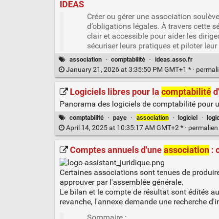
IDEAS
Créer ou gérer une association soulèv
d’obligations légales. À travers cette
clair et accessible pour aider les diri
sécuriser leurs pratiques et piloter leu
association
·
comptabilité
·
ideas.asso.fr
January 21, 2026 at 3:35:50 PM GMT+1 * ·
permal
Logiciels libres pour la
comptabilité
d'
Panorama des logiciels de comptabilité pour u
comptabilité
·
paye
·
association
·
logiciel
·
logi
April 14, 2025 at 10:35:17 AM GMT+2 * ·
permalie
Comptes annuels d'une
association
: 
Certaines associations sont tenues de produire
approuver par l'assemblée générale.
Le bilan et le compte de résultat sont édités 
revanche, l'annexe demande une recherche d'i
Sommaire :