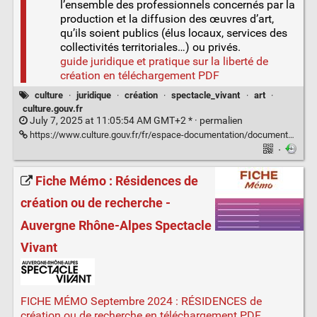
l’ensemble des professionnels concernés par la
production et la diffusion des œuvres d’art,
qu’ils soient publics (élus locaux, services des
collectivités territoriales…) ou privés.
guide juridique et pratique sur la liberté de
création en téléchargement PDF
culture
·
juridique
·
création
·
spectacle_vivant
·
art
·
culture.gouv.fr
July 7, 2025 at 11:05:54 AM GMT+2 * ·
permalien
https://www.culture.gouv.fr/fr/espace-documentation/documentation-scientifique-et-technique/un-guide-juridique-et-pratique-sur-la-liberte-de-creation
·
Fiche Mémo : Résidences de
création ou de recherche -
Auvergne Rhône-Alpes Spectacle
Vivant
FICHE MÉMO Septembre 2024 : RÉSIDENCES de
création ou de recherche en téléchargement PDF