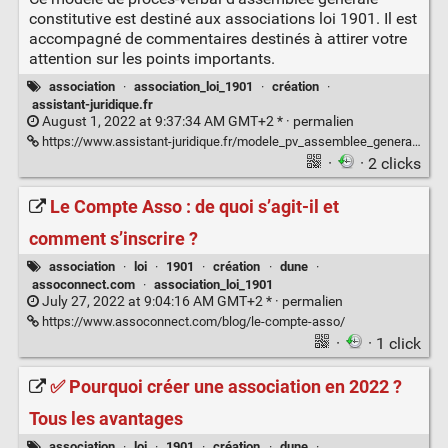
constitutive est destiné aux associations loi 1901. Il est
accompagné de commentaires destinés à attirer votre
attention sur les points importants.
association
·
association_loi_1901
·
création
·
assistant-juridique.fr
August 1, 2022 at 9:37:34 AM GMT+2 * ·
permalien
https://www.assistant-juridique.fr/modele_pv_assemblee_generale_constitutive.jsp
·
· 2 clicks
Le Compte Asso : de quoi s’agit-il et
comment s’inscrire ?
association
·
loi
·
1901
·
création
·
dune
·
assoconnect.com
·
association_loi_1901
July 27, 2022 at 9:04:16 AM GMT+2 * ·
permalien
https://www.assoconnect.com/blog/le-compte-asso/
·
· 1 click
✅ Pourquoi créer une association en 2022 ?
Tous les avantages
association
·
loi
·
1901
·
création
·
dune
·