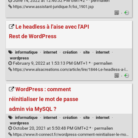
June 14, 2022 at 12:46:32 PM GMT+2 * ·
permalien
https://www.assistant-juridique.fr/loi_1901.jsp
·
Le headless à l'aise avec l'API
Rest de WordPress
informatique
·
internet
·
création
·
site
·
internet
·
wordpress
February 9, 2022 at 1:53:13 PM GMT+1 * ·
permalien
https://www.alsacreations.com/article/lire/1844-Le-headless-a-laise-avec-lAPI-Rest-de-WordPress.html
·
WordPress : comment
réinitialiser le mot de passe
admin via MySQL ?
informatique
·
internet
·
création
·
site
·
internet
·
wordpress
October 20, 2021 at 5:50:48 PM GMT+2 * ·
permalien
https://www.it-connect.fr/wordpress-comment-reinitialiser-le-mot-de-passe-admin-via-mysql/