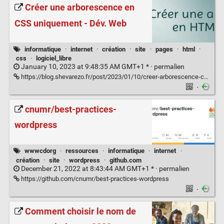
Créer une arborescence en
CSS uniquement - Dév. Web
informatique
·
internet
·
création
·
site
·
pages
·
html
·
css
·
logiciel_libre
January 10, 2023 at 9:48:35 AM GMT+1 * ·
permalien
https://blog.shevarezo.fr/post/2023/01/10/creer-arborescence-css-uniquement
·
cnumr/best-practices-
wordpress
wwwcdorg
·
ressources
·
informatique
·
internet
·
création
·
site
·
wordpress
·
github.com
December 21, 2022 at 8:43:44 AM GMT+1 * ·
permalien
https://github.com/cnumr/best-practices-wordpress
·
Comment choisir le nom de