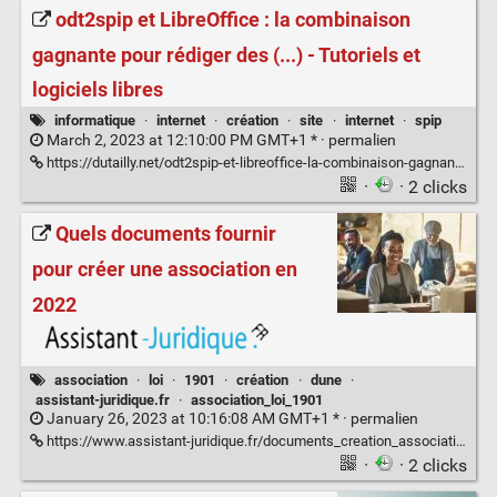
odt2spip et LibreOffice : la combinaison
gagnante pour rédiger des (...) - Tutoriels et
logiciels libres
informatique
·
internet
·
création
·
site
·
internet
·
spip
March 2, 2023 at 12:10:00 PM GMT+1 * ·
permalien
https://dutailly.net/odt2spip-et-libreoffice-la-combinaison-gagnante-pour-rediger-des-articles
·
· 2 clicks
Quels documents fournir
pour créer une association en
2022
association
·
loi
·
1901
·
création
·
dune
·
assistant-juridique.fr
·
association_loi_1901
January 26, 2023 at 10:16:08 AM GMT+1 * ·
permalien
https://www.assistant-juridique.fr/documents_creation_association.jsp
·
· 2 clicks