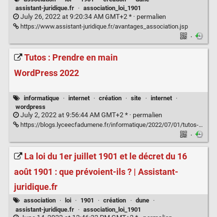
assistant-juridique.fr
·
association_loi_1901
July 26, 2022 at 9:20:34 AM GMT+2 * ·
permalien
https://www.assistant-juridique.fr/avantages_association.jsp
·
Tutos : Prendre en main
WordPress 2022
informatique
·
internet
·
création
·
site
·
internet
·
wordpress
July 2, 2022 at 9:56:44 AM GMT+2 * ·
permalien
https://blogs.lyceecfadumene.fr/informatique/2022/07/01/tutos-prendre-en-main-wordpress-2022/
·
La loi du 1er juillet 1901 et le décret du 16
août 1901 : que prévoient-ils ? | Assistant-
juridique.fr
association
·
loi
·
1901
·
création
·
dune
·
assistant-juridique.fr
·
association_loi_1901