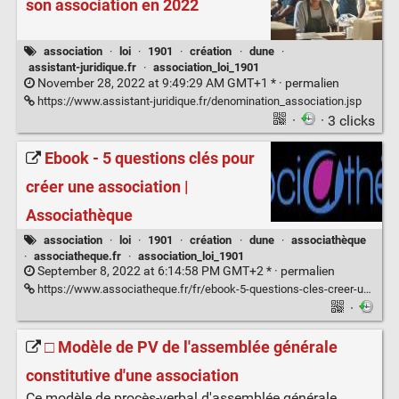
son association en 2022
association
·
loi
·
1901
·
création
·
dune
·
assistant-juridique.fr
·
association_loi_1901
November 28, 2022 at 9:49:29 AM GMT+1 * ·
permalien
https://www.assistant-juridique.fr/denomination_association.jsp
·
· 3 clicks
Ebook - 5 questions clés pour
créer une association |
Associathèque
association
·
loi
·
1901
·
création
·
dune
·
associathèque
·
associatheque.fr
·
association_loi_1901
September 8, 2022 at 6:14:58 PM GMT+2 * ·
permalien
https://www.associatheque.fr/fr/ebook-5-questions-cles-creer-une-association.html
·
□ Modèle de PV de l'assemblée générale
constitutive d'une association
Ce modèle de procès-verbal d'assemblée générale