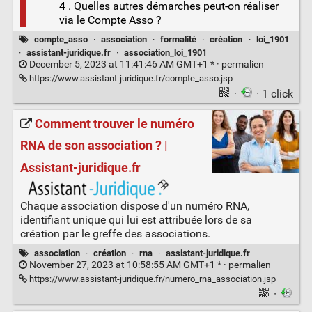
4 . Quelles autres démarches peut-on réaliser
via le Compte Asso ?
compte_asso
·
association
·
formalité
·
création
·
loi_1901
·
assistant-juridique.fr
·
association_loi_1901
December 5, 2023 at 11:41:46 AM GMT+1 * ·
permalien
https://www.assistant-juridique.fr/compte_asso.jsp
·
· 1 click
Comment trouver le numéro
RNA de son association ? |
Assistant-juridique.fr
Chaque association dispose d'un numéro RNA,
identifiant unique qui lui est attribuée lors de sa
création par le greffe des associations.
association
·
création
·
rna
·
assistant-juridique.fr
November 27, 2023 at 10:58:55 AM GMT+1 * ·
permalien
https://www.assistant-juridique.fr/numero_rna_association.jsp
·