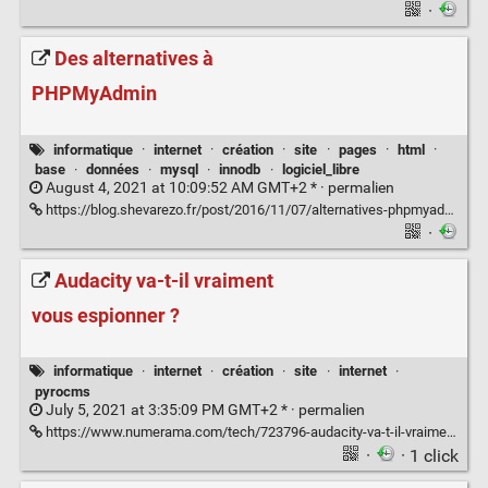
·
Des alternatives à
PHPMyAdmin
informatique
·
internet
·
création
·
site
·
pages
·
html
·
base
·
données
·
mysql
·
innodb
·
logiciel_libre
August 4, 2021 at 10:09:52 AM GMT+2 * ·
permalien
https://blog.shevarezo.fr/post/2016/11/07/alternatives-phpmyadmin-adminer-workbench
·
Audacity va-t-il vraiment
vous espionner ?
informatique
·
internet
·
création
·
site
·
internet
·
pyrocms
July 5, 2021 at 3:35:09 PM GMT+2 * ·
permalien
https://www.numerama.com/tech/723796-audacity-va-t-il-vraiment-vous-espionner.html
·
· 1 click