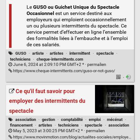
Le
GUSO ou Guichet Unique du Spectacle
Occasionnel
est un service destiné aux
employeurs qui emploient occasionnellement
un ou plusieurs intermittents du spectacle. Ce
service permet d’effectuer en ligne l’ensemble
des formalités liées à l’embauche et à l’emploi
de ces salariés.
GUSO
·
artiste
·
artistes
·
intermittent
·
spectacle
·
techniciens
·
cheque-intermittents.com
June 6, 2024 at 2:09:10 PM GMT+2 * ·
permalien
https://www.cheque-intermittents.com/guso-or-not-guso/
·
Ce qu'il faut savoir pour
employer des intermittents du
spectacle
association
·
gestion
·
comptabilité
·
emploi
·
mécénat
·
financement
·
artistes
·
techniciens
·
spectacle
·
association
May 5, 2023 at 3:00:25 PM GMT+2 * ·
permalien
https://www.movinmotion.com/blog/actualites-sociales/employer-des-intermittents-du-spectacle/