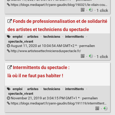
https://blogs.mediapart.fr/yann-gaudin/blog/190321/le-vilain-coup-fait-aux-intermittents-du-spectacle
·
· 1 click
Fonds de professionnalisation et de solidarité
des artistes et techniciens du spectacle
emploi
·
artistes
·
techniciens
·
intermittents
·
spectacle_vivant
August 11, 2020 at 10:04:54 AM GMT+2 * ·
permalien
http://www.artistesettechniciensduspectacle.fr/
·
· 1 click
Intermittents du spectacle :
là où il ne faut pas habiter !
emploi
·
artistes
·
techniciens
·
intermittents
·
spectacle_vivant
November 21, 2019 at 3:04:15 PM GMT+1 * ·
permalien
https://blogs.mediapart.fr/yann-gaudin/blog/191119/intermittents-du-spectacle-la-ou-il-ne-faut-pas-habiter
·