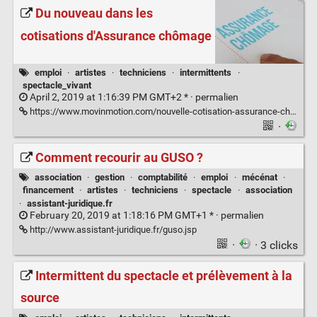
Du nouveau dans les
cotisations d'Assurance chômage
emploi
·
artistes
·
techniciens
·
intermittents
·
spectacle_vivant
April 2, 2019 at 1:16:39 PM GMT+2 * ·
permalien
https://www.movinmotion.com/nouvelle-cotisation-assurance-chomage/
·
Comment recourir au GUSO ?
association
·
gestion
·
comptabilité
·
emploi
·
mécénat
·
financement
·
artistes
·
techniciens
·
spectacle
·
association
·
assistant-juridique.fr
February 20, 2019 at 1:18:16 PM GMT+1 * ·
permalien
http://www.assistant-juridique.fr/guso.jsp
·
· 3 clicks
Intermittent du spectacle et prélèvement à la
source