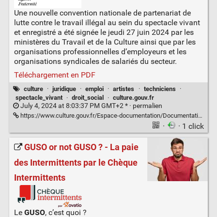
Une nouvelle convention nationale de partenariat de
lutte contre le travail illégal au sein du spectacle vivant
et enregistré a été signée le jeudi 27 juin 2024 par les
ministères du Travail et de la Culture ainsi que par les
organisations professionnelles d’employeurs et les
organisations syndicales de salariés du secteur.
Téléchargement en PDF
culture
·
juridique
·
emploi
·
artistes
·
techniciens
·
spectacle_vivant
·
droit_social
·
culture.gouv.fr
July 4, 2024 at 8:03:37 PM GMT+2 * ·
permalien
https://www.culture.gouv.fr/Espace-documentation/Documentation-administrative/convention-nationale-de-partenariat-de-lutte-contre-le-travail-illegal-au-sein-du-spectacle-vivant-et-enregistre
·
· 1 click
GUSO or not GUSO ? - La paie
des Intermittents par le Chèque
Intermittents
Le
GUSO
, c’est quoi ?