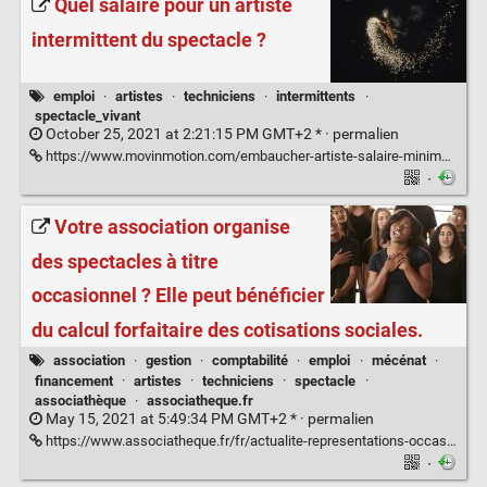
Quel salaire pour un artiste
intermittent du spectacle ?
emploi
·
artistes
·
techniciens
·
intermittents
·
spectacle_vivant
October 25, 2021 at 2:21:15 PM GMT+2 * ·
permalien
https://www.movinmotion.com/embaucher-artiste-salaire-minima-conventionnels/
·
Votre association organise
des spectacles à titre
occasionnel ? Elle peut bénéficier
du calcul forfaitaire des cotisations sociales.
association
·
gestion
·
comptabilité
·
emploi
·
mécénat
·
financement
·
artistes
·
techniciens
·
spectacle
·
associathèque
·
associatheque.fr
May 15, 2021 at 5:49:34 PM GMT+2 * ·
permalien
https://www.associatheque.fr/fr/actualite-representations-occasionnelles-2020.html
·