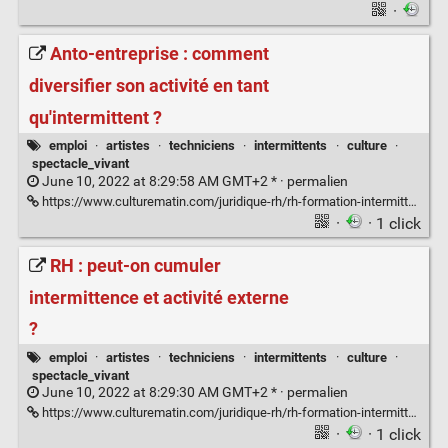
·
Anto-entreprise : comment
diversifier son activité en tant
qu'intermittent ?
emploi
·
artistes
·
techniciens
·
intermittents
·
culture
·
spectacle_vivant
June 10, 2022 at 8:29:58 AM GMT+2 * ·
permalien
https://www.culturematin.com/juridique-rh/rh-formation-intermittence/pratiques/intermittence-quelles-activites-paralleles-sont-elles-compatibles.html
·
· 1 click
RH : peut-on cumuler
intermittence et activité externe
?
emploi
·
artistes
·
techniciens
·
intermittents
·
culture
·
spectacle_vivant
June 10, 2022 at 8:29:30 AM GMT+2 * ·
permalien
https://www.culturematin.com/juridique-rh/rh-formation-intermittence/pratiques/intermittence-comment-cumuler-son-statut-avec-une-autre-activite.html
·
· 1 click