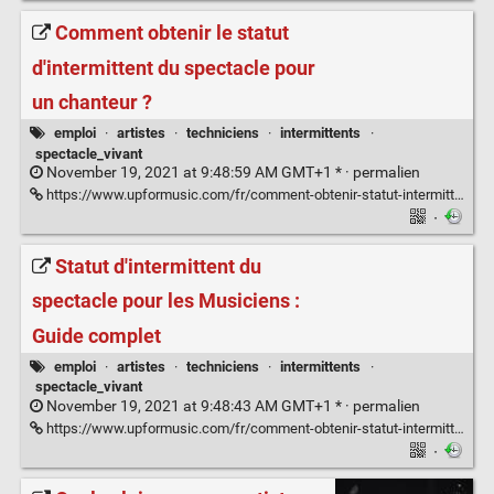
Comment obtenir le statut
d'intermittent du spectacle pour
un chanteur ?
emploi
·
artistes
·
techniciens
·
intermittents
·
spectacle_vivant
November 19, 2021 at 9:48:59 AM GMT+1 * ·
permalien
https://www.upformusic.com/fr/comment-obtenir-statut-intermittent-spectacle-artiste-interprete-122002021/
·
Statut d'intermittent du
spectacle pour les Musiciens :
Guide complet
emploi
·
artistes
·
techniciens
·
intermittents
·
spectacle_vivant
November 19, 2021 at 9:48:43 AM GMT+1 * ·
permalien
https://www.upformusic.com/fr/comment-obtenir-statut-intermittent-du-spectacle-musicien-121862021/
·