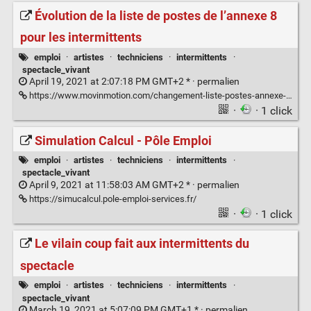
Évolution de la liste de postes de l’annexe 8
pour les intermittents
emploi
·
artistes
·
techniciens
·
intermittents
·
spectacle_vivant
April 19, 2021 at 2:07:18 PM GMT+2 * ·
permalien
https://www.movinmotion.com/changement-liste-postes-annexe-8-intermittent-spectacle/
·
· 1 click
Simulation Calcul - Pôle Emploi
emploi
·
artistes
·
techniciens
·
intermittents
·
spectacle_vivant
April 9, 2021 at 11:58:03 AM GMT+2 * ·
permalien
https://simucalcul.pole-emploi-services.fr/
·
· 1 click
Le vilain coup fait aux intermittents du
spectacle
emploi
·
artistes
·
techniciens
·
intermittents
·
spectacle_vivant
March 19, 2021 at 5:07:09 PM GMT+1 * ·
permalien