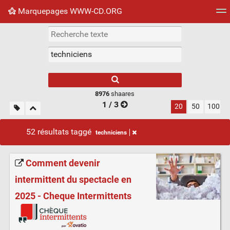
Marquepages WWW-CD.ORG
Nuage de tags
Mur d'images
Quotidien
Flux RS
8976
shaares
1 / 3
20
50
100
52 résultats taggé
techniciens
Comment devenir
intermittent du spectacle en
2025 - Cheque Intermittents