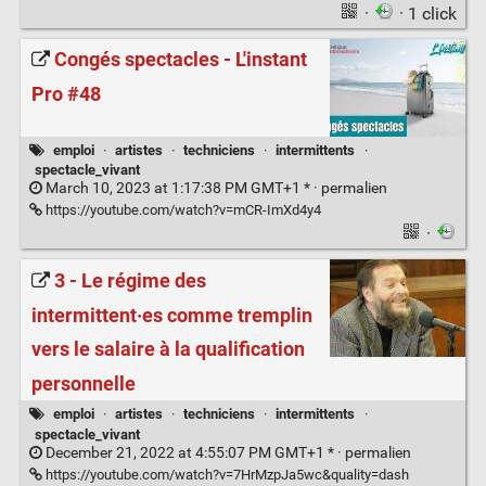
·
· 1 click
Congés spectacles - L'instant
Pro #48
emploi
·
artistes
·
techniciens
·
intermittents
·
spectacle_vivant
March 10, 2023 at 1:17:38 PM GMT+1 * ·
permalien
https://youtube.com/watch?v=mCR-ImXd4y4
·
3 - Le régime des
intermittent·es comme tremplin
vers le salaire à la qualification
personnelle
emploi
·
artistes
·
techniciens
·
intermittents
·
spectacle_vivant
December 21, 2022 at 4:55:07 PM GMT+1 * ·
permalien
https://youtube.com/watch?v=7HrMzpJa5wc&quality=dash