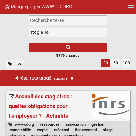
Marquepages WWW-CD.ORG
Nuage de tags
Mur d'images
Quotidien
Flux RS
8976
shaares
20
50
100
4 résultats taggé
stagiaire
Accueil des stagiaires :
quelles obligations pour
l’employeur ? - Actualité
wwwcdorg
·
ressources
·
association
·
gestion
·
comptabilité
·
emploi
·
mécénat
·
financement
·
stage
·
stagiaire
·
réglementation
·
association