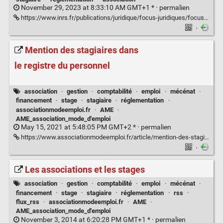
November 29, 2023 at 8:33:10 AM GMT+1 * ·
permalien
https://www.inrs.fr/publications/juridique/focus-juridiques/focus-accueil-stagiaires.html#:~:text=Par%20ailleurs%2C%20un%20stage%20n,saisonnier%20ou%20remplacer%20un%20salari%C3%A9
·
Mention des stagiaires dans
le registre du personnel
association
·
gestion
·
comptabilité
·
emploi
·
mécénat
·
financement
·
stage
·
stagiaire
·
réglementation
·
associationmodeemploi.fr
·
AME
·
AME_association_mode_d'emploi
May 15, 2021 at 5:48:05 PM GMT+2 * ·
permalien
https://www.associationmodeemploi.fr/article/mention-des-stagiaires-dans-le-registre-du-personnel.69440
·
Les associations et les stages
association
·
gestion
·
comptabilité
·
emploi
·
mécénat
·
financement
·
stage
·
stagiaire
·
réglementation
·
rss
·
flux_rss
·
associationmodeemploi.fr
·
AME
·
AME_association_mode_d'emploi
November 3, 2014 at 6:20:28 PM GMT+1 * ·
permalien