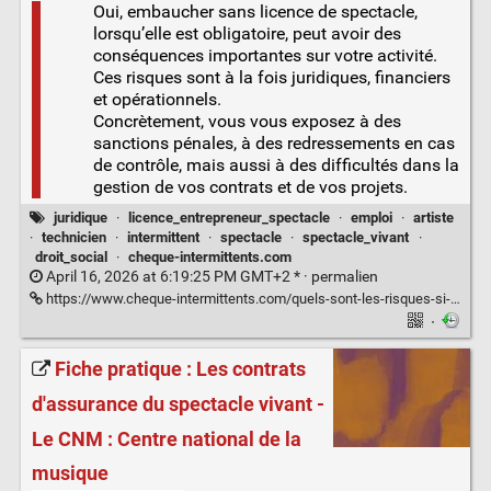
Oui, embaucher sans licence de spectacle,
lorsqu’elle est obligatoire, peut avoir des
conséquences importantes sur votre activité.
Ces risques sont à la fois juridiques, financiers
et opérationnels.
Concrètement, vous vous exposez à des
sanctions pénales, à des redressements en cas
de contrôle, mais aussi à des difficultés dans la
gestion de vos contrats et de vos projets.
juridique
·
licence_entrepreneur_spectacle
·
emploi
·
artiste
·
technicien
·
intermittent
·
spectacle
·
spectacle_vivant
·
droit_social
·
cheque-intermittents.com
April 16, 2026 at 6:19:25 PM GMT+2 * ·
permalien
https://www.cheque-intermittents.com/quels-sont-les-risques-si-jembauche-sans-licence-de-spectacle/
·
Fiche pratique : Les contrats
d'assurance du spectacle vivant -
Le CNM : Centre national de la
musique