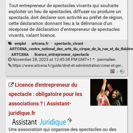
Tout entrepreneur de spectacles vivants qui souhaite
exploiter un lieu de spectacles, diffuser ou produire un
spectacle, doit déclarer son activité au préfet de région,
cette déclaration donnant lieu à la délivrance d'un
récépissé de déclaration d'entrepreneur de spectacles
vivants, valant licence.
emploi
·
artcena.fr
·
spectacle_vivant
·
ARTCENA_centre_national_des_arts_du_cirque_de_la_rue_et_du_théâtre
·
ARTCENA
·
licence_entrepreneur_spectacle
November 28, 2023 at 12:45:38 PM GMT+1 * ·
permalien
https://www.artcena.fr/guide/droit-et-administration/creer-et-gerer-sa-compagnie/declaration-dactivite-dentrepreneur-de-spectacles-vivants
·
Licence d'entrepreneur du
spectacle : obligatoire pour les
associations ? | Assistant-
juridique.fr
Une association qui organise des spectacles ou des