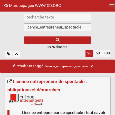
Marquepages WWW-CD.ORG
Nuage de tags
Mur d'images
Quotidien
Flux RS
8976
shaares
20
50
100
6 résultats taggé
licence_entrepreneur_spectacle
Licence entrepreneur de spectacle :
obligations et démarches
Licence entrepreneur de spectacle : tout savoir