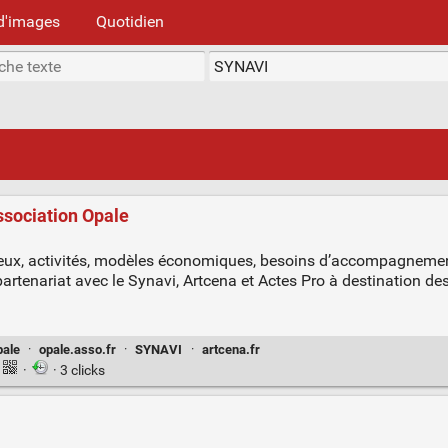
d'images
Quotidien
ssociation Opale
jeux, activités, modèles économiques, besoins d’accompagnement
rtenariat avec le Synavi, Artcena et Actes Pro à destination de
pale
·
opale.asso.fr
·
SYNAVI
·
artcena.fr
·
· 3 clicks