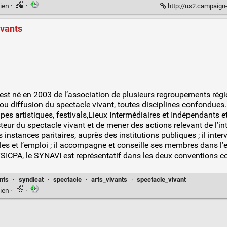
ien
·
·
http://us2.campaign-arch
ivants
 est né en 2003 de l’association de plusieurs regroupements rég
u diffusion du spectacle vivant, toutes disciplines confondues.
s artistiques, festivals,Lieux Intermédiaires et Indépendants e
eur du spectacle vivant et de mener des actions relevant de l’int
es instances paritaires, auprès des institutions publiques ; il in
ales et l’emploi ; il accompagne et conseille ses membres dans l’
ICPA, le SYNAVI est représentatif dans les deux conventions coll
nts
·
syndicat
·
spectacle
·
arts_vivants
·
spectacle_vivant
ien
·
·