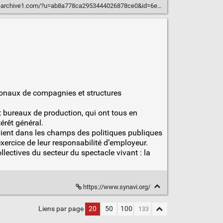
ive1.com/?u=ab8a778ca2953444026878ce0&id=6e3d9ce592&e=8f76fb0d1b
ionaux de compagnies et structures
t bureaux de production, qui ont tous en
érêt général.
tervient dans les champs des politiques publiques
exercice de leur responsabilité d’employeur.
ectives du secteur du spectacle vivant : la
https://www.synavi.org/
Liens par page
20
50
100