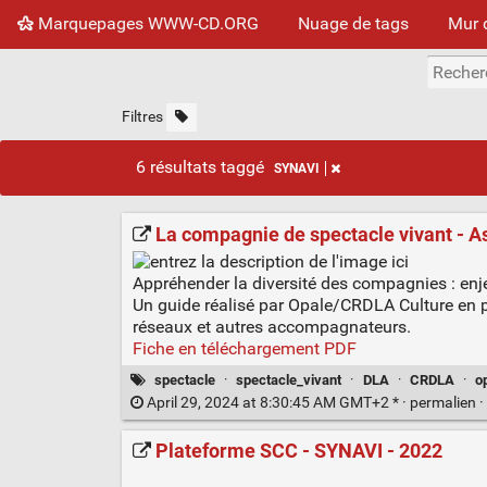
Marquepages WWW-CD.ORG
Nuage de tags
Mur 
Filtres
6 résultats taggé
SYNAVI
La compagnie de spectacle vivant - A
Appréhender la diversité des compagnies : en
Un guide réalisé par Opale/CRDLA Culture en pa
réseaux et autres accompagnateurs.
Fiche en téléchargement PDF
spectacle
·
spectacle_vivant
·
DLA
·
CRDLA
·
o
April 29, 2024 at 8:30:45 AM GMT+2 * ·
permalien
·
Plateforme SCC - SYNAVI - 2022