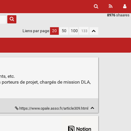
8976
shaares
Liens par page
20
50
100
s, etc.
s porteurs de projet, chargés de mission DLA,
https://www.opale.asso.fr/article309.html