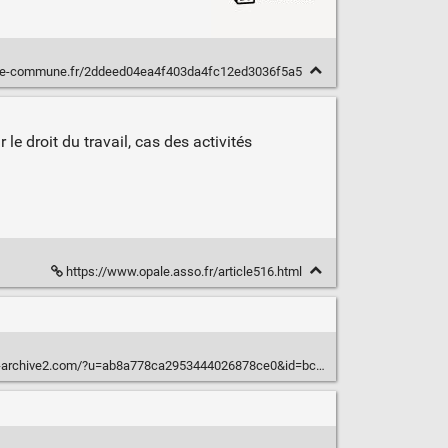
rme-commune.fr/2ddeed04ea4f403da4fc12ed3036f5a5
 le droit du travail, cas des activités
https://www.opale.asso.fr/article516.html
archive2.com/?u=ab8a778ca2953444026878ce0&id=bc8c1c3f19