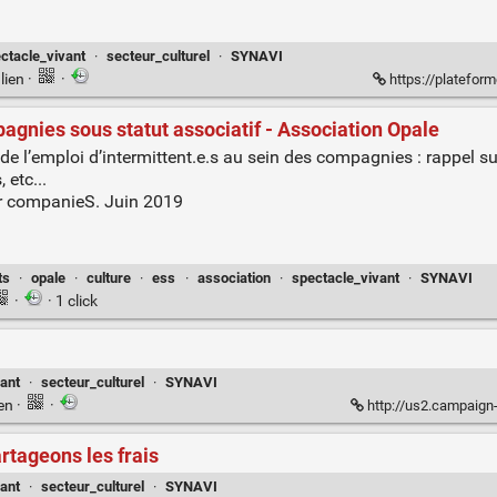
ctacle_vivant
·
secteur_culturel
·
SYNAVI
lien
·
·
https://platefo
pagnies sous statut associatif - Association Opale
 de l’emploi d’intermittent.e.s au sein des compagnies : rappel sur
 etc...
or companieS. Juin 2019
ts
·
opale
·
culture
·
ess
·
association
·
spectacle_vivant
·
SYNAVI
·
· 1 click
ant
·
secteur_culturel
·
SYNAVI
ien
·
·
http://us2.campaign-
rtageons les frais
ant
·
secteur_culturel
·
SYNAVI