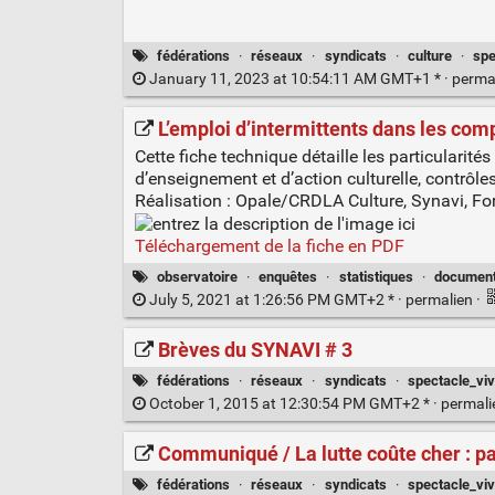
fédérations
·
réseaux
·
syndicats
·
culture
·
spe
January 11, 2023 at 10:54:11 AM GMT+1 * ·
perma
L’emploi d’intermittents dans les com
Cette fiche technique détaille les particularités
d’enseignement et d’action culturelle, contrôles,
Réalisation : Opale/CRDLA Culture, Synavi, F
Téléchargement de la fiche en PDF
observatoire
·
enquêtes
·
statistiques
·
documen
July 5, 2021 at 1:26:56 PM GMT+2 * ·
permalien
·
Brèves du SYNAVI # 3
fédérations
·
réseaux
·
syndicats
·
spectacle_viv
October 1, 2015 at 12:30:54 PM GMT+2 * ·
permal
Communiqué / La lutte coûte cher : pa
fédérations
·
réseaux
·
syndicats
·
spectacle_viv