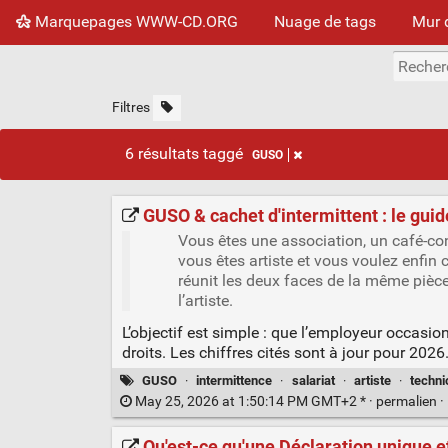
Marquepages WWW-CD.ORG
Nuage de tags
Mur 
Filtres
6 résultats taggé
GUSO
GUSO & cachet d'intermittent : le gui
Vous êtes une association, un café-con
vous êtes artiste et vous voulez enfi
réunit les deux faces de la même pièce :
l’artiste.
L’objectif est simple : que l’employeur occasi
droits. Les chiffres cités sont à jour pour 2026
GUSO
·
intermittence
·
salariat
·
artiste
·
techni
May 25, 2026 at 1:50:14 PM GMT+2 * ·
permalien
·
Qu'est-ce qu'une Déclaration unique et