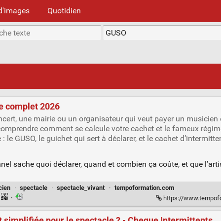
d'images
Quotidien
de complet 2026
cert, une mairie ou un organisateur qui veut payer un musicien 
n comprendre comment se calcule votre cachet et le fameux régime
 le GUSO, le guichet qui sert à déclarer, et le cachet d’intermitt
onnel sache quoi déclarer, quand et combien ça coûte, et que l’a
.
cien
·
spectacle
·
spectacle_vivant
·
tempoformation.com
·
https://www.tempoformati
 simplifiée pour le spectacle ? - Cheque Intermittents