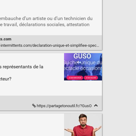
l’embauche d’un artiste ou d’un technicien du
travail, déclarations sociales, attestation
ts.com
s.com/declaration-unique-et-simplifiee-spectacle-definition-delai-et-fonctionnement/
s représentants de la
cteur?
https://partagetonoutil.fr/?GusO