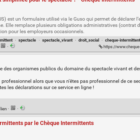
S) est un formulaire utilisé via le Guso qui permet de déclarer 
 Elle remplace plusieurs obligations administratives (contrat de 
stion pour les employeurs occasionnels.
rmittent
·
spectacle
·
spectacle_vivant
·
droit_social
·
cheque-intermitten
·
https://www.cheque-intermittent
ive des organismes publics du domaine du spectacle vivant et de
professionnel alors que vous n'êtes pas professionnel de ce se
es les déclarations sur ce service en ligne !
lien
·
·
rmittents par le Chèque Intermittents