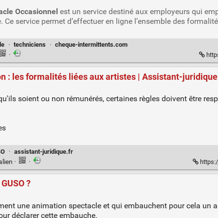
acle Occasionnel
est un service destiné aux employeurs qui em
. Ce service permet d’effectuer en ligne l’ensemble des formalité
le
·
techniciens
·
cheque-intermittents.com
·
http
: les formalités liées aux artistes | Assistant-juridique
qu'ils soient ou non rémunérés, certaines règles doivent être res
es
SO
·
assistant-juridique.fr
alien
·
·
https:
e GUSO ?
ent une animation spectacle et qui embauchent pour cela un ar
our déclarer cette embauche.