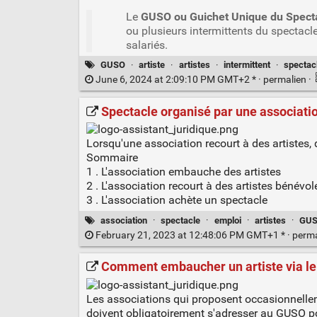
Le
GUSO ou Guichet Unique du Spect
ou plusieurs intermittents du spectacle
salariés.
GUSO
·
artiste
·
artistes
·
intermittent
·
spectac
June 6, 2024 at 2:09:10 PM GMT+2 * ·
permalien
·
Spectacle organisé par une association 
Lorsqu'une association recourt à des artistes, 
Sommaire
1 . L'association embauche des artistes
2 . L'association recourt à des artistes bénévol
3 . L'association achète un spectacle
association
·
spectacle
·
emploi
·
artistes
·
GU
February 21, 2023 at 12:48:06 PM GMT+1 * ·
perm
Comment embaucher un artiste via l
Les associations qui proposent occasionnellem
doivent obligatoirement s'adresser au GUSO p