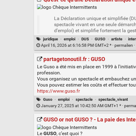
La Déclaration unique et simplifiée (DU
spectacle vivant en une seule démarche.
d’emploi) et simplifie fortement la ge
juridique
·
emploi
·
DUS
·
GUSO
·
artiste
·
inte
April 16, 2026 at 6:16:58 PM GMT+2 * ·
permalien
·
partagetonoutil.fr : GUSO
Le Guso a été mis en place en 1999 à l'initiat
profession.
Vous organisez un spectacle et embauchez un 
Vous pouvez estimer les coûts et effectuer tout
https://www.guso.fr
Guso
·
emploi
·
spectacle
·
spectacle_vivant
January 27, 2025 at 10:42:50 AM GMT+1 * ·
perma
GUSO or not GUSO ? - La paie des Inte
Le
GUSO
, c’est quoi ?