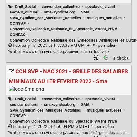
Droit_Social
·
convention_collective
·
spectacle_vivant
·
secteur_culturel
·
sma-syndicat.org
·
SMA
·
SMA_Syndicat_des_Musiques_Actuelles
·
musiques_actuelles
·
CCNSVP
·
Convention_Collective_Nationale_du_Spectacle_Vivant_Privé
·
CCNEAC
·
Convention_Collective_Nationale_des_Entreprises_Artistiques_et_Cultur
February 19, 2025 at 11:53:38 AM GMT+1 * ·
permalien
https://www.sma-syndicat.org/conventions-collectives/
·
· 3 clicks
CCN SVP - NAO 2021 - GRILLE DES SALAIRES
MINIMAUX AU 1ER FEVRIER 2022 - Sma
Droit_Social
·
convention_collective
·
spectacle_vivant
·
secteur_culturel
·
sma-syndicat.org
·
SMA
·
SMA_Syndicat_des_Musiques_Actuelles
·
musiques_actuelles
·
CCNSVP
·
Convention_Collective_Nationale_du_Spectacle_Vivant_Privé
February 14, 2022 at 4:50:04 PM GMT+1 * ·
permalien
https://www.sma-syndicat.org/ccn-svp-nao-2021-grille-des-salaires-minimaux-au-1er-fevrier-2022/