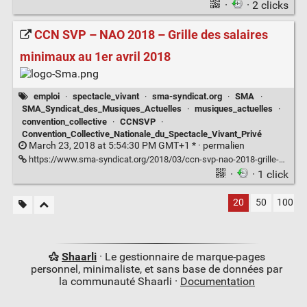
·
· 2 clicks
CCN SVP – NAO 2018 – Grille des salaires
minimaux au 1er avril 2018
emploi
·
spectacle_vivant
·
sma-syndicat.org
·
SMA
·
SMA_Syndicat_des_Musiques_Actuelles
·
musiques_actuelles
·
convention_collective
·
CCNSVP
·
Convention_Collective_Nationale_du_Spectacle_Vivant_Privé
March 23, 2018 at 5:54:30 PM GMT+1 * ·
permalien
https://www.sma-syndicat.org/2018/03/ccn-svp-nao-2018-grille-des-salaires-minimaux-au-1er-avril-2018/
·
· 1 click
20
50
100
Shaarli
· Le gestionnaire de marque-pages
personnel, minimaliste, et sans base de données par
la communauté Shaarli ·
Documentation