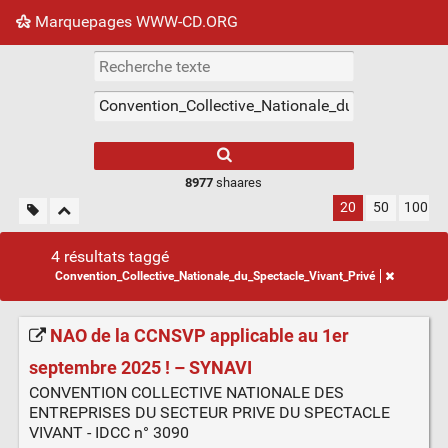
Marquepages WWW-CD.ORG
Nuage de tags
Mur d'images
Quotidien
Flux RS
8977
shaares
20
50
100
4 résultats taggé
Convention_Collective_Nationale_du_Spectacle_Vivant_Privé
NAO de la CCNSVP applicable au 1er
septembre 2025 ! – SYNAVI
CONVENTION COLLECTIVE NATIONALE DES
ENTREPRISES DU SECTEUR PRIVE DU SPECTACLE
VIVANT - IDCC n° 3090