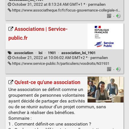
October 31, 2022 at 8:13:24 AM GMT+1 * ·
permalien
https://www.associatheque.fr/fr/focus-gouvernance-collegiale-risques-inherents.html
·
Associations | Service-
public.fr
association
·
loi
·
1901
·
association_loi_1901
October 21, 2022 at 10:06:02 AM GMT+2 * ·
permalien
https://www.service-public.fr/particuliers/vosdroits/N31931
·
Qu'est-ce qu'une association
Une association se définit comme un
groupement de personnes volontaires
ayant décidé de partager des activités
ou de se réunir autour d’un projet commun, sans
chercher à réaliser des bénéfices.
Sommaire :
1 . Comment définit-on une association ?