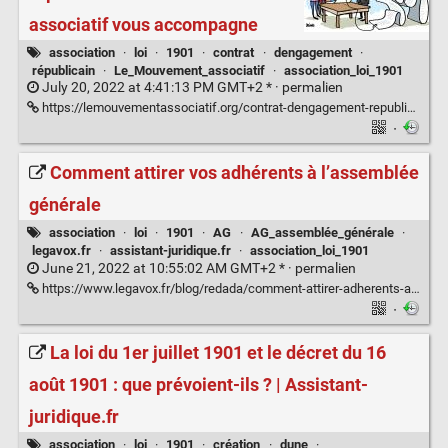
associatif vous accompagne
association
·
loi
·
1901
·
contrat
·
dengagement
·
républicain
·
Le_Mouvement_associatif
·
association_loi_1901
July 20, 2022 at 4:41:13 PM GMT+2 * ·
permalien
https://lemouvementassociatif.org/contrat-dengagement-republicain-le-mouvement-associatif-vous-accompagne/
·
Comment attirer vos adhérents à l’assemblée
générale
association
·
loi
·
1901
·
AG
·
AG_assemblée_générale
·
legavox.fr
·
assistant-juridique.fr
·
association_loi_1901
June 21, 2022 at 10:55:02 AM GMT+2 * ·
permalien
https://www.legavox.fr/blog/redada/comment-attirer-adherents-assemblee-generale-32648.htm
·
La loi du 1er juillet 1901 et le décret du 16
août 1901 : que prévoient-ils ? | Assistant-
juridique.fr
association
·
loi
·
1901
·
création
·
dune
·