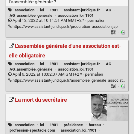
l'assemblée générale ?
association
·
loi
·
1901
·
assistant-juridique.fr
·
AG
·
AG_assemblée_générale
·
association_loi_1901
April 12, 2022 at 10:11:51 AM GMT+2 * ·
permalien
https://www.assistant-juridique.fr/procuration_association.jsp
·
L'assemblée générale d'une association est-
elle obligatoire
association
·
loi
·
1901
·
assistant-juridique.fr
·
AG
·
AG_assemblée_générale
·
association_loi_1901
April 6, 2022 at 10:02:37 AM GMT+2 * ·
permalien
https://www.assistant-juridique.fr/assemblee_generale_association.jsp
·
La mort du secrétaire
association
·
loi
·
1901
·
présidence
·
bureau
·
profession-spectacle.com
·
association_loi_1901
·