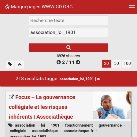
Marquepages WWW-CD.ORG
Nuage de tags
Mur d'images
Quotidien
Flux RS
8976
shaares
2 / 11
20
50
100
218 résultats taggé
association_loi_1901
Focus – La gouvernance
collégiale et les risques
inhérents | Associathèque
association
·
loi
·
1901
·
fonctionnement
·
gouvernance
·
collégiale
·
associathèque
·
associatheque.fr
·
association_loi_1901