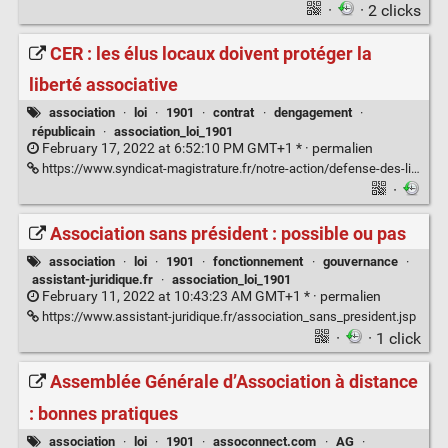
·
· 2 clicks
CER : les élus locaux doivent protéger la
liberté associative
association
·
loi
·
1901
·
contrat
·
dengagement
·
républicain
·
association_loi_1901
February 17, 2022 at 6:52:10 PM GMT+1 * ·
permalien
https://www.syndicat-magistrature.fr/notre-action/defense-des-libertes/2508-cer-les-elus-locaux-doivent-proteger-la-liberte-associative.html
·
Association sans président : possible ou pas
association
·
loi
·
1901
·
fonctionnement
·
gouvernance
·
assistant-juridique.fr
·
association_loi_1901
February 11, 2022 at 10:43:23 AM GMT+1 * ·
permalien
https://www.assistant-juridique.fr/association_sans_president.jsp
·
· 1 click
Assemblée Générale d’Association à distance
: bonnes pratiques
association
·
loi
·
1901
·
assoconnect.com
·
AG
·