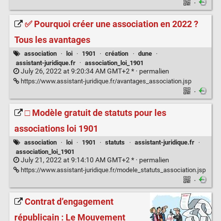
·
✅ Pourquoi créer une association en 2022 ?
Tous les avantages
association
·
loi
·
1901
·
création
·
dune
·
assistant-juridique.fr
·
association_loi_1901
July 26, 2022 at 9:20:34 AM GMT+2 * ·
permalien
https://www.assistant-juridique.fr/avantages_association.jsp
·
□ Modèle gratuit de statuts pour les
associations loi 1901
association
·
loi
·
1901
·
statuts
·
assistant-juridique.fr
·
association_loi_1901
July 21, 2022 at 9:14:10 AM GMT+2 * ·
permalien
https://www.assistant-juridique.fr/modele_statuts_association.jsp
·
Contrat d’engagement
républicain : Le Mouvement