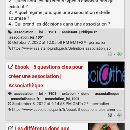
2 . Quels sont les différents types d'associations qui
existent ?
3 . A quel régime juridique une association est-elle
soumise ?
4 . Qui prend les décisions dans une association ?
association
·
loi
·
1901
·
assistant-juridique.fr
·
association_loi_1901
October 7, 2022 at 12:05:58 PM GMT+2 * ·
permalien
https://www.assistant-juridique.fr/definition_association.jsp
·
Ebook - 5 questions clés pour
créer une association |
Associathèque
association
·
loi
·
1901
·
création
·
dune
·
associathèque
·
associatheque.fr
·
association_loi_1901
September 8, 2022 at 6:14:58 PM GMT+2 * ·
permalien
https://www.associatheque.fr/fr/ebook-5-questions-cles-creer-une-association.html
·
Les différents dons aux