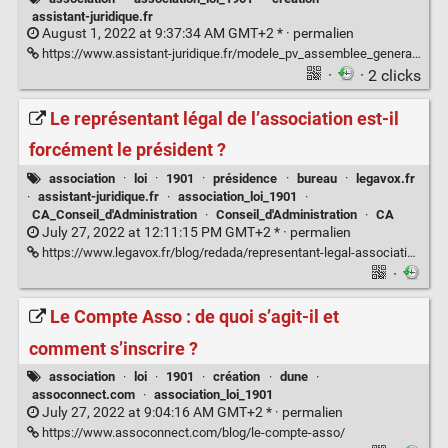
assistant-juridique.fr
August 1, 2022 at 9:37:34 AM GMT+2 * ·
permalien
https://www.assistant-juridique.fr/modele_pv_assemblee_generale_constitutive.jsp
·
· 2 clicks
Le représentant légal de l’association est-il
forcément le président ?
association
·
loi
·
1901
·
présidence
·
bureau
·
legavox.fr
·
assistant-juridique.fr
·
association_loi_1901
·
CA_Conseil_d'Administration
·
Conseil_d'Administration
·
CA
July 27, 2022 at 12:11:15 PM GMT+2 * ·
permalien
https://www.legavox.fr/blog/redada/representant-legal-association-forcement-president-28046.htm
·
Le Compte Asso : de quoi s’agit-il et
comment s’inscrire ?
association
·
loi
·
1901
·
création
·
dune
·
assoconnect.com
·
association_loi_1901
July 27, 2022 at 9:04:16 AM GMT+2 * ·
permalien
https://www.assoconnect.com/blog/le-compte-asso/