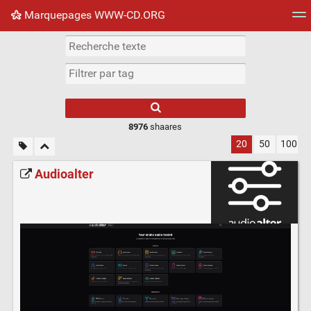
Marquepages WWW-CD.ORG
Nuage de tags
Mur d'images
Quotidien
Flux RS
8976
shaares
20
50
100
Audioalter