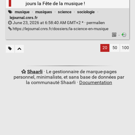
jours la Fête de la musique !
musique
·
musiques
·
science
·
sociologie
·
lejournal.cnrs.fr
June 23, 2026 at 6:58:40 AM GMT+2 * ·
permalien
https://lejournal.cnrs.fr/dossiers/la-science-en-musique
·
20
50
100
Shaarli
· Le gestionnaire de marque-pages
personnel, minimaliste, et sans base de données par
la communauté Shaarli ·
Documentation