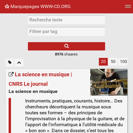
Marquepages WWW-CD.ORG
Nuage de tags
Mur d'images
Quotidien
Flux RS
8976
shaares
20
50
100
La science en musique |
CNRS Le journal
La science en musique
Instruments, pratiques, courants, histoire… Des
chercheurs décortiquent la musique sous
toutes ses formes – des principes de
l’improvisation à la physique de la guitare, et de
l’apport de l'informatique à l’utilité médicale du
« bon son ». Dans ce dossier, c’est tous les