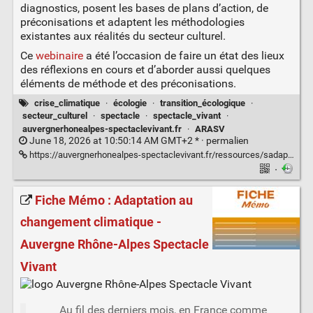
diagnostics, posent les bases de plans d’action, de
préconisations et adaptent les méthodologies
existantes aux réalités du secteur culturel.
Ce
webinaire
a été l’occasion de faire un état des lieux
des réflexions en cours et d’aborder aussi quelques
éléments de méthode et des préconisations.
crise_climatique
·
écologie
·
transition_écologique
·
secteur_culturel
·
spectacle
·
spectacle_vivant
·
auvergnerhonealpes-spectaclevivant.fr
·
ARASV
June 18, 2026 at 10:50:14 AM GMT+2 * ·
permalien
https://auvergnerhonealpes-spectaclevivant.fr/ressources/sadapter-aux-risques-climatiques-comment-se-mettre-en-action/
·
Fiche Mémo : Adaptation au
changement climatique -
Auvergne Rhône-Alpes Spectacle
Vivant
Au fil des derniers mois, en France comme