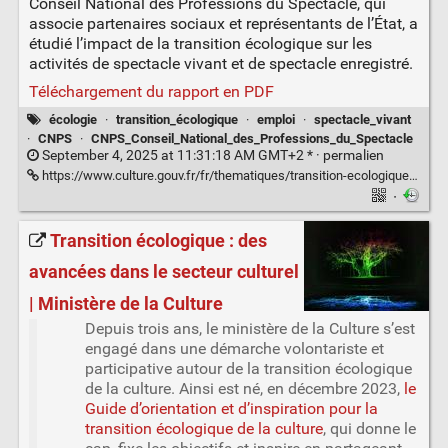
Conseil National des Professions du Spectacle, qui
associe partenaires sociaux et représentants de l’État, a
étudié l’impact de la transition écologique sur les
activités de spectacle vivant et de spectacle enregistré.
Téléchargement du rapport en PDF
écologie
·
transition_écologique
·
emploi
·
spectacle_vivant
·
CNPS
·
CNPS_Conseil_National_des_Professions_du_Spectacle
September 4, 2025 at 11:31:18 AM GMT+2 * ·
permalien
https://www.culture.gouv.fr/fr/thematiques/transition-ecologique/l-impact-de-la-transition-ecologique-sur-les-activites-de-spectacle-vivant-et-de-spectacle-enregistre
·
Transition écologique : des
avancées dans le secteur culturel
| Ministère de la Culture
Depuis trois ans, le ministère de la Culture s’est
engagé dans une démarche volontariste et
participative autour de la transition écologique
de la culture. Ainsi est né, en décembre 2023,
le
Guide d’orientation et d’inspiration pour la
transition écologique de la culture
, qui donne le