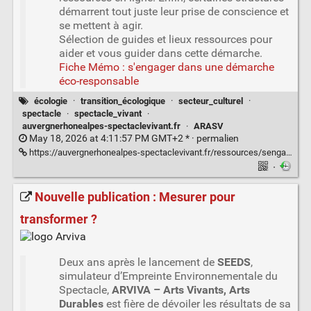
démarrent tout juste leur prise de conscience et
se mettent à agir.
Sélection de guides et lieux ressources pour
aider et vous guider dans cette démarche.
Fiche Mémo : s'engager dans une démarche
éco-responsable
écologie
·
transition_écologique
·
secteur_culturel
·
spectacle
·
spectacle_vivant
·
auvergnerhonealpes-spectaclevivant.fr
·
ARASV
May 18, 2026 at 4:11:57 PM GMT+2 * ·
permalien
https://auvergnerhonealpes-spectaclevivant.fr/ressources/sengager-dans-une-demarche-eco-responsable/
·
Nouvelle publication : Mesurer pour
transformer ?
Deux ans après le lancement de
SEEDS
,
simulateur d’Empreinte Environnementale du
Spectacle,
ARVIVA – Arts Vivants, Arts
Durables
est fière de dévoiler les résultats de sa