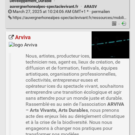
Développement_Durable
·
auvergnerhonealpes-spectaclevivant.fr
·
ARASV
March 27, 2025 at 10:24:06 AM GMT+1 * ·
permalien
https://auvergnerhonealpes-spectaclevivant.fr/ressources/mobilite-eco-responsable/
·
Arviva
Nous, artistes, producteur·ices,
technicien·nes, agent·es, lieux de création, de
diffusion et de formation, festivals, équipes
artistiques, organisations professionnelles,
collectivités, entrepreneur·euses et
opérateur·ices du spectacle vivant, souhaitons
entreprendre une transition écologique et agir
sans attendre pour un monde juste et durable.
Rassemblé·es au sein de l’association
ARVIVA
– Arts Vivants, Arts Durables
, nous prenons
acte des enjeux liés au dérèglement climatique
et à la crise de la biodiversité. Nous nous
engageons à changer nos pratiques pour
transformer nos modèles.