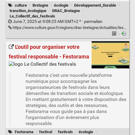
culture
·
Bretagne
·
écologie
·
Développement_Durable
·
transition_écologique
·
DRAC_Bretagne
·
Le_Collectif_des_festivals
June 7, 2025 at 9:08:25 AM GMT+2 * ·
permalien
https://www.culture.gouv.fr/regions/drac-bretagne/Actualites/les-actes-2025-les-acteurs-culturels-bretons-se-concentrent-sur-les-transitions-ecologiques-et-sociales
·
L'outil pour organiser votre
festival responsable - Festorama
Festorama c’est une nouvelle plateforme
numérique pour accompagner les
organisateurices de festivals dans leurs
démarches de transition sociale et écologique.
En mettant gratuitement à votre disposition des
stratégies, des outils et des ressources,
Festorama vous guide pas à pas dans
l’organisation d’un évènement plus
responsable.
Festorama
·
festival
·
festivals
·
écologie
·