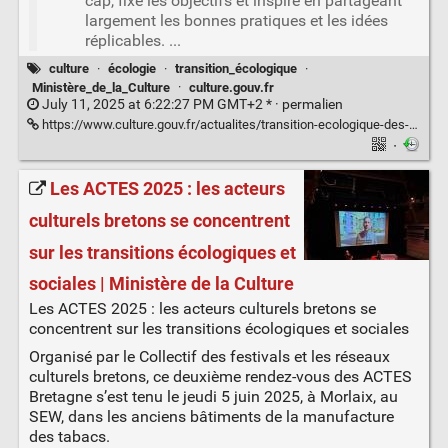
cap, fixe les objectifs et inspire en partageant
largement les bonnes pratiques et les idées
réplicables. ...
culture
·
écologie
·
transition_écologique
·
Ministère_de_la_Culture
·
culture.gouv.fr
July 11, 2025 at 6:22:27 PM GMT+2 * ·
permalien
https://www.culture.gouv.fr/actualites/transition-ecologique-des-avancees-dans-le-secteur-culturel
·
Les ACTES 2025 : les acteurs
culturels bretons se concentrent
sur les transitions écologiques et
sociales | Ministère de la Culture
Les ACTES 2025 : les acteurs culturels bretons se
concentrent sur les transitions écologiques et sociales
Organisé par le Collectif des festivals et les réseaux
culturels bretons, ce deuxième rendez-vous des ACTES
Bretagne s’est tenu le jeudi 5 juin 2025, à Morlaix, au
SEW, dans les anciens bâtiments de la manufacture
des tabacs.