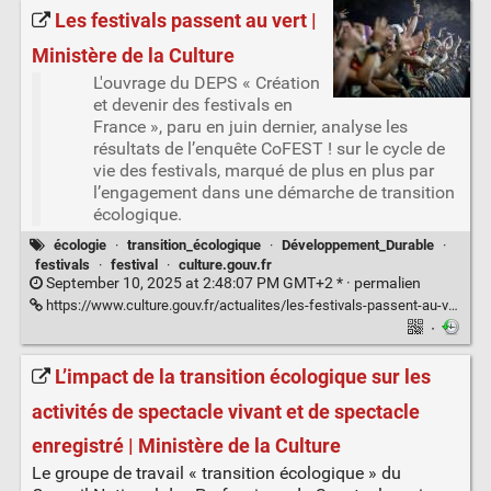
Les festivals passent au vert |
Ministère de la Culture
L'ouvrage du DEPS « Création
et devenir des festivals en
France », paru en juin dernier, analyse les
résultats de l’enquête CoFEST ! sur le cycle de
vie des festivals, marqué de plus en plus par
l’engagement dans une démarche de transition
écologique.
écologie
·
transition_écologique
·
Développement_Durable
·
festivals
·
festival
·
culture.gouv.fr
September 10, 2025 at 2:48:07 PM GMT+2 * ·
permalien
https://www.culture.gouv.fr/actualites/les-festivals-passent-au-vert
·
L’impact de la transition écologique sur les
activités de spectacle vivant et de spectacle
enregistré | Ministère de la Culture
Le groupe de travail « transition écologique » du