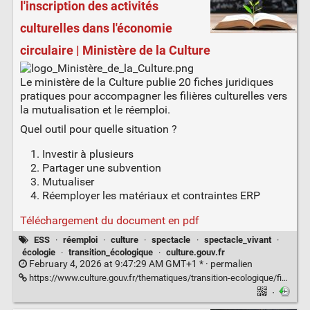
l'inscription des activités
culturelles dans l'économie
circulaire | Ministère de la Culture
Le ministère de la Culture publie 20 fiches juridiques
pratiques pour accompagner les filières culturelles vers
la mutualisation et le réemploi.
Quel outil pour quelle situation ?
Investir à plusieurs
Partager une subvention
Mutualiser
Réemployer les matériaux et contraintes ERP
Téléchargement du document en pdf
ESS
·
réemploi
·
culture
·
spectacle
·
spectacle_vivant
·
écologie
·
transition_écologique
·
culture.gouv.fr
February 4, 2026 at 9:47:29 AM GMT+1 * ·
permalien
https://www.culture.gouv.fr/thematiques/transition-ecologique/fiches-juridiques-facilitant-l-inscription-des-activites-culturelles-dans-l-economie-circulaire
·