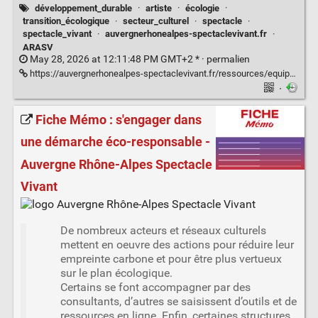
développement_durable
·
artiste
·
écologie
·
transition_écologique
·
secteur_culturel
·
spectacle
·
spectacle_vivant
·
auvergnerhonealpes-spectaclevivant.fr
·
ARASV
May 28, 2026 at 12:11:48 PM GMT+2 * ·
permalien
https://auvergnerhonealpes-spectaclevivant.fr/ressources/equipes-artistiques-et-transition-ecologique-la-methode-durables/
·
Fiche Mémo : s'engager dans
une démarche éco-responsable -
Auvergne Rhône-Alpes Spectacle
Vivant
De nombreux acteurs et réseaux culturels
mettent en oeuvre des actions pour réduire leur
empreinte carbone et pour être plus vertueux
sur le plan écologique.
Certains se font accompagner par des
consultants, d’autres se saisissent d’outils et de
ressources en ligne. Enfin, certaines structures