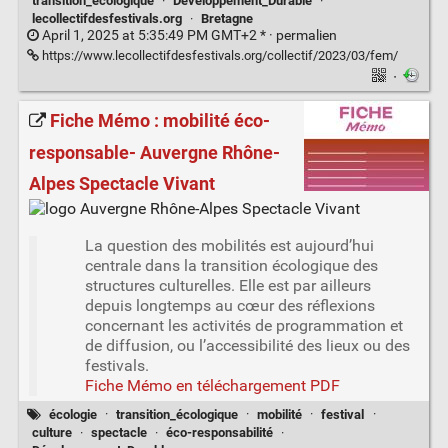
transition_écologique
·
Développement_Durable
·
lecollectifdesfestivals.org
·
Bretagne
April 1, 2025 at 5:35:49 PM GMT+2 * ·
permalien
https://www.lecollectifdesfestivals.org/collectif/2023/03/fem/
·
Fiche Mémo : mobilité éco-
responsable- Auvergne Rhône-
Alpes Spectacle Vivant
La question des mobilités est aujourd’hui
centrale dans la transition écologique des
structures culturelles. Elle est par ailleurs
depuis longtemps au cœur des réflexions
concernant les activités de programmation et
de diffusion, ou l’accessibilité des lieux ou des
festivals.
Fiche Mémo en téléchargement PDF
écologie
·
transition_écologique
·
mobilité
·
festival
·
culture
·
spectacle
·
éco-responsabilité
·