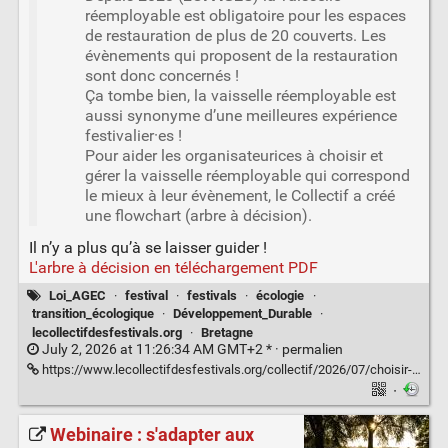
réemployable est obligatoire pour les espaces
de restauration de plus de 20 couverts. Les
évènements qui proposent de la restauration
sont donc concernés !
Ça tombe bien, la vaisselle réemployable est
aussi synonyme d’une meilleures expérience
festivalier·es !
Pour aider les organisateurices à choisir et
gérer la vaisselle réemployable qui correspond
le mieux à leur évènement, le Collectif a créé
une flowchart (arbre à décision).
Il n’y a plus qu’à se laisser guider !
L'arbre à décision en téléchargement PDF
Loi_AGEC
·
festival
·
festivals
·
écologie
·
transition_écologique
·
Développement_Durable
·
lecollectifdesfestivals.org
·
Bretagne
July 2, 2026 at 11:26:34 AM GMT+2 * ·
permalien
https://www.lecollectifdesfestivals.org/collectif/2026/07/choisir-et-gerer-la-vaisselle-reemployable-de-son-evenement/
·
Webinaire : s'adapter aux