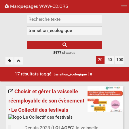
Marquepages WWW-CD.ORG
Nuage de tags
Mur d'images
Quotidien
Flux RS
8977
shaares
20
50
100
17 résultats taggé
transition_écologique
Choisir et gérer la vaisselle
réemployable de son évènement
• Le Collectif des festivals
Depuis 2023 (
LOI AGEC
) la vaisselle