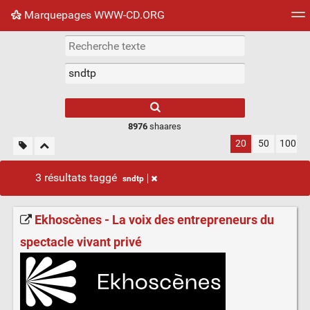
Marquepages WWW-CD.ORG
Nuage de tags
Mur d'images
Quotidien
Flux RS
8976
shaares
20
50
100
3 résultats taggé
sndtp
Ekhoscènes - La voix des entrepreneurs du
spectacle vivant privé