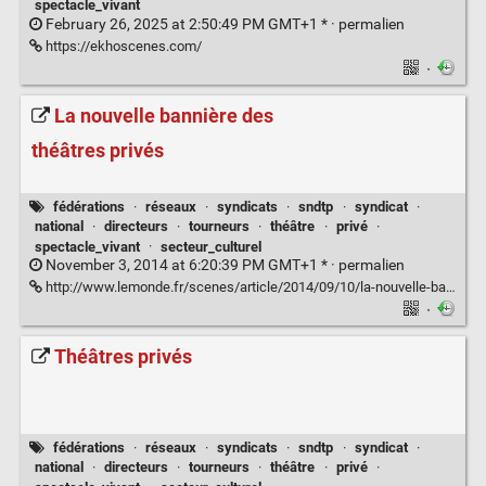
spectacle_vivant
February 26, 2025 at 2:50:49 PM GMT+1 * ·
permalien
https://ekhoscenes.com/
·
La nouvelle bannière des
théâtres privés
fédérations
·
réseaux
·
syndicats
·
sndtp
·
syndicat
·
national
·
directeurs
·
tourneurs
·
théâtre
·
privé
·
spectacle_vivant
·
secteur_culturel
November 3, 2014 at 6:20:39 PM GMT+1 * ·
permalien
http://www.lemonde.fr/scenes/article/2014/09/10/la-nouvelle-banniere-des-theatres-prives_4485314_1654999.html
·
Théâtres privés
fédérations
·
réseaux
·
syndicats
·
sndtp
·
syndicat
·
national
·
directeurs
·
tourneurs
·
théâtre
·
privé
·