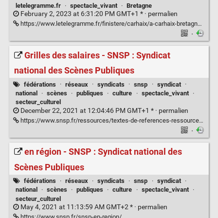
letelegramme.fr
·
spectacle_vivant
·
Bretagne
February 2, 2023 at 6:31:20 PM GMT+1 * ·
permalien
https://www.letelegramme.fr/finistere/carhaix/a-carhaix-bretagne-en-scene-s-apporte-un-vrai-coup-de-pouce-a-la-creation-regionale-02-02-2023-13271551.php
·
Grilles des salaires - SNSP : Syndicat
national des Scènes Publiques
fédérations
·
réseaux
·
syndicats
·
snsp
·
syndicat
·
national
·
scènes
·
publiques
·
culture
·
spectacle_vivant
·
secteur_culturel
December 22, 2021 at 12:04:46 PM GMT+1 * ·
permalien
https://www.snsp.fr/ressources/textes-de-references-ressources/convention-collective-textes-de-references-ressources/grilles-des-salaires-2021/
·
en région - SNSP : Syndicat national des
Scènes Publiques
fédérations
·
réseaux
·
syndicats
·
snsp
·
syndicat
·
national
·
scènes
·
publiques
·
culture
·
spectacle_vivant
·
secteur_culturel
May 4, 2021 at 11:13:59 AM GMT+2 * ·
permalien
https://www.snsp.fr/snsp-en-region/