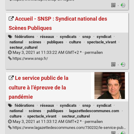
·
Accueil - SNSP : Syndicat national des
Scènes Publiques
fédérations
·
réseaux
·
syndicats
·
snsp
·
syndicat
·
national
·
scènes
·
publiques
·
culture
·
spectacle_vivant
·
secteur_culturel
May 3, 2021 at 11:33:22 AM GMT+2 * ·
permalien
https://www.snsp.fr/
·
Le service public de la
culture à l’épreuve de la
pandémie
fédérations
·
réseaux
·
syndicats
·
snsp
·
syndicat
·
national
·
scènes
·
publiques
·
lagazettedescommunes.com
·
culture
·
spectacle_vivant
·
secteur_culturel
May 3, 2021 at 11:33:12 AM GMT+2 * ·
permalien
https://www.lagazettedescommunes.com/730232/le-service-public-de-la-culture-a-lepreuve-de-la-pandemie/