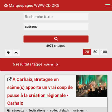
Marquepages WWW-CD.ORG
Nuage de tags
Mur d'images
Quotidien
Flux RS
8976
shaares
20
50
100
6 résultats taggé
scènes
À Carhaix, Bretagne en
scène(s) apporte un vrai coup de
pouce à la création régionale -
Carhaix
réseaux
·
fédérations
·
collectifsbzh
·
scènes
·